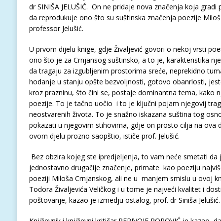
dr SINIŠA JELUŠIĆ. On ne pridaje nova značenja koja gradi
da reprodukuje ono što su suštinska značenja poezije Miloš
professor Jelušić.
U prvom dijelu knige, gdje Živaljević govori o nekoj vrsti p
ono što je za Crnjansog suštinsko, a to je, karakteristika nj
da tragaju za izgubljenim prostorima sreće, neprekidno tumara
hodanje u stanju opšte bezvoljnosti, gotovo obanrlosti, je
kroz prazninu, što čini se, postaje dominantna tema, kako n
poezije. To je tačno uočio i to je ključni pojam njegovij trag
neostvarenih života. To je snažno iskazana suština tog osno
pokazati u njegovim stihovima, gdje on prosto cilja na ova
ovom djelu prozno saopštio, ističe prof. Jelušić.
Bez obzira kojeg ste ipredjeljenja, to vam neće smetati da j
jednostavno drugačije značenje, primate kao poeziju najviš
poeziji Miloša Crnjanskog, ali ne u manjem smislu u ovoj 
Todora Živaljevića Veličkog i u tome je najveći kvalitet i do
poštovanje, kazao je izmedju ostalog, prof. dr Siniša Jelušić
Književnik i književni kritičar PERIVOJE POPOVIĆ je kazao, d