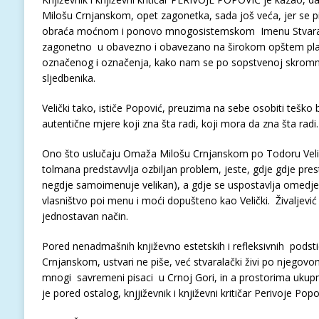
Milošu Crnjanskom, opet zagonetka, sada još veća, jer se 
obraća moćnom i ponovo mnogosistemskom Imenu Stvarala
zagonetno u obavezno i obavezano na širokom opštem p
označenog i označenja, kako nam se po sopstvenoj skromnost
sljedbenika.
Velički tako, ističe Popović, preuzima na sebe osobiti teško
autentične mjere koji zna šta radi, koji mora da zna šta radi
Ono što uslučaju Omaža Milošu Crnjanskom po Todoru Veli
tolmana predstavvlja ozbiljan problem, jeste, gdje gdje pres
negdje samoimenuje velikan), a gdje se uspostavlja omedjena
vlasništvo poi menu i moći dopušteno kao Velički. Živaljević 
jednostavan način.
Pored nenadmašnih književno estetskih i refleksivnih podstic
Crnjanskom, ustvari ne piše, već stvaralački živi po njego
mnogi savremeni pisaci u Crnoj Gori, in a prostorima ukupn
je pored ostalog, knjjiževnik i književni kritičar Perivoje Pop