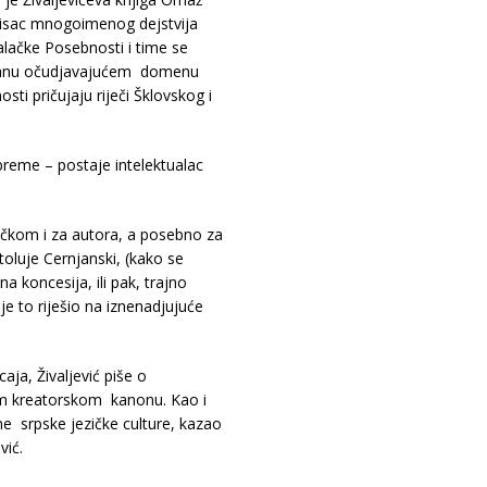
pisac mnogoimenog dejstvija
čke Posebnosti i time se
lanu očudjavajućem domenu
i pričujaju riječi Šklovskog i
 breme – postaje intelektualac
.
čkom i za autora, a posebno za
toluje Cernjanski, (kako se
 koncesija, ili pak, trajno
je to riješio na iznenadjujuće
aja, Živaljević piše o
vom kreatorskom kanonu. Kao i
e srpske jezičke culture, kazao
ović.