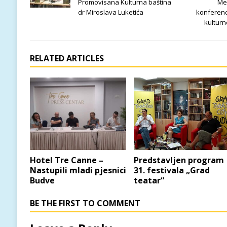
Promovisana Kulturna baština
Me
dr Miroslava Luketića
konferenc
kulturn
RELATED ARTICLES
Hotel Tre Canne –
Predstavljen program
Nastupili mladi pjesnici
31. festivala „Grad
Budve
teatar“
BE THE FIRST TO COMMENT