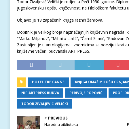
Todor Živaljević Velički je rodjen u Peći 1950. godine. Diplom
jugoslovensku i opštu književnost, na Filološkom fakultetu 
Objavio je 18 zapaženih knjiga raznih žanrova.
Dobitnik je velikog broja najznačajnijih književnih nagrada, k
“Marko Miljanov”, “Mihailo Llalić”, “Ćamil Sijarić, “Radovan Zo
Zastupljen je u antologijama i zbornicima za poeziju i kratku
književne večeri, budvanski ART PRESS.
HOTEL TRE CANNE
KNJIGA OMAŽ MILOŠU CRNJA
NIP ARTPRESS BUDVA
PERIVOJE POPOVIĆ
PROF. DR
TODOR ŽIVALJEVIĆ VELIČKI
PREVIOUS
Narodna biblioteka –
P