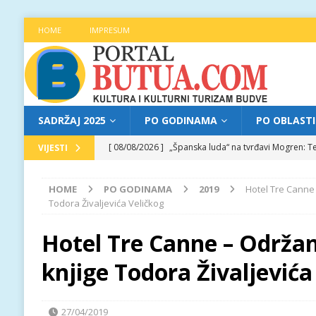
HOME
IMPRESUM
SADRŽAJ 2025
PO GODINAMA
PO OBLAST
[ 08/08/2026 ]
„Španska luda“ na tvrđavi Mogren: Te
VIJESTI
[ 07/08/2026 ]
Najava programa XL festivala „Grad t
HOME
PO GODINAMA
2019
Hotel Tre Canne
[ 07/08/2026 ]
Trg pjesnika ugostio Mihajla Pantić
Todora Živaljevića Veličkog
FOKUS
Hotel Tre Canne – Održa
[ 06/08/2026 ]
Najava programa XL festivala „Grad t
knjige Todora Živaljevića
[ 08/08/2026 ]
Najava programa XL festivala „Grad t
27/04/2019