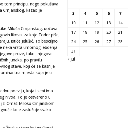
 po tom principu, nego pokušava
a Crnjanskog, kazao je
3
4
5
6
7
10
11
12
13
14
oetike Miloša Crnjanskog, uočava
17
18
19
20
21
egovih likova, za koje Todor piše,
ju, ističe Jelušić. To besciljno
24
25
26
27
28
ste neka vrsta umornog lebdenja
31
jegove proze, tako i njegove
« Jul
ičnih junaka, po pravilu
vnog stave, koji će se kasnije
 dominantna mjesta koja je u
ednu poeziju, koja i sebi ima
eg nivoa. To je ostvareno u
knjizi Omaž Milošu Crnjanskom
stignuće koje zaslužuje svako
.
a je Živaljevićeva knjiga Omaž