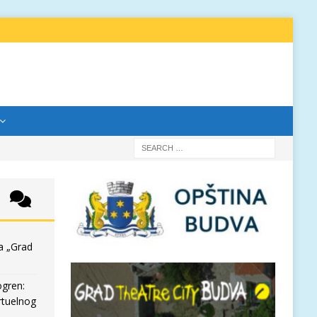
a „Grad
ogren:
rtuelnog