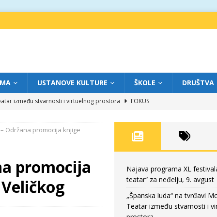
IMA
USTANOVE KULTURE
ŠKOLE
DRUŠTVA
atar između stvarnosti i virtuelnog prostora
FOKUS
eatar“ za subotu, 8. avgust
FOKUS
 – Održana promocija knjige
a: Književnost kao traganje za onim što ne možemo do kraja da dokučimo
na promocija
eatar“ za petak, 7. avgust
FOKUS
Najava programa XL festival
teatar“ za neđelju, 9. avgust
 Veličkog
eatar“ za neđelju, 9. avgust
FOKUS
„Španska luda“ na tvrđavi M
Teatar između stvarnosti i vi
prostora