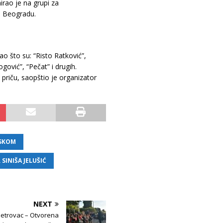
irao je na grupi za
u Beogradu.
ao što su: “Risto Ratković”,
gović”, “Pečat” i drugih.
 priču, saopštio je organizator
NSKOM
 SINIŠA JELUŠIĆ
NEXT
etrovac – Otvorena