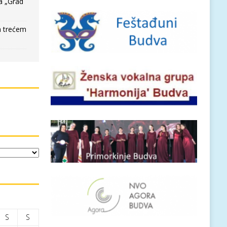
a „Grad
a trećem
S
S