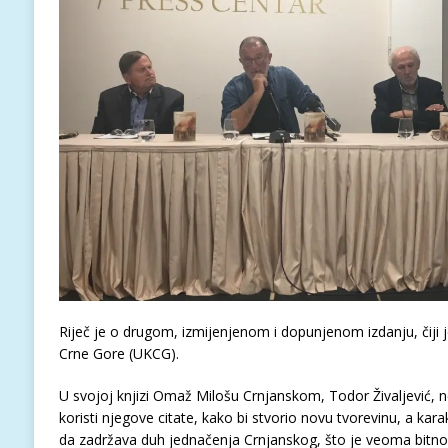
Riječ je o drugom, izmijenjenom i dopunjenom izdanju, čiji 
Crne Gore (UKCG).
U svojoj knjizi Omaž Milošu Crnjanskom, Todor Živaljević, ne
koristi njegove citate, kako bi stvorio novu tvorevinu, a kara
da zadržava duh jednačenja Crnjanskog, što je veoma bitno,