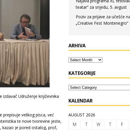
Najava programa XL festival
teatar“ za srijedu, 5. avgust
Poziv za prijave za učešće n
„Creative Fest Montenegro“
ARHIVA
KATEGORIJE
je izdavač Udruženje književnika
KALENDAR
 prepisuje velikog pisca, već
AUGUST 2026
kteristika te nove tvorevine jeste,
M
T
W
T
F
 kazao je pored ostalog, prof,