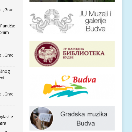
a „Grad
Pantića:
 onim
a „Grad
išnog
eni
a „Grad
glavlje
tra