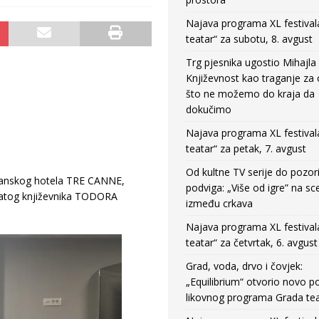
Najava programa XL festival
teatar“ za subotu, 8. avgust
Trg pjesnika ugostio Mihajla 
Književnost kao traganje za
što ne možemo do kraja da
dokučimo
Najava programa XL festival
teatar“ za petak, 7. avgust
Od kultne TV serije do pozor
dvanskog hotela TRE CANNE,
podviga: „Više od igre” na sc
atog književnika TODORA
između crkava
Najava programa XL festival
teatar“ za četvrtak, 6. avgust
Grad, voda, drvo i čovjek:
„Equilibrium“ otvorio novo po
likovnog programa Grada tea