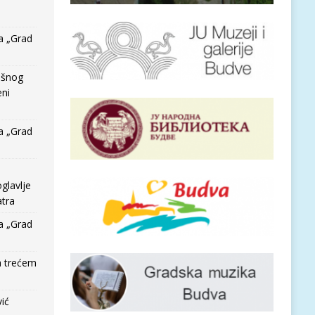
a „Grad
išnog
eni
a „Grad
glavlje
tra
a „Grad
a trećem
vić