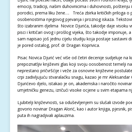
emociji, tradiciji, našim duhovnicima i duhovnosti, poštenju i
porodici, prema liku žene…. Treća zbirka kritičkih priloga o 
osobenostima njegovog pjevanja i proznog iskaza. Tekstovi s
što izabranim djelima Novice Djurića, takodje daje visoku vri
pisci i kritičari ovog i prošlog vijeka, što takodje imponuje, 
sam napisao još jednu cijelu studiju koja postaje sastavni di
je pored ostalog, prof. dr Dragan Koprivica.
Pisac Novica Djurić već više od četiri decenije sudjeluje na 
prepoznatljiv književni glas koji svoju oosobenost temelji na s
neprestano pričvršćije i veže za osnovne književne postulate i
crpi zadivljujuću stvaralaćku snagu, kazao je mr Aleksandar 
Djurićevo djelo, istakao je on, akademska i naročito novinar
umjetničku genezu, izričući visoke ocjene u svim etapama n
Ljubitelji književnosti, sa oduševljenjem su slušali izvode poe
govorio novinar Dragan Alorić, kao i autor knjiga, pjesnik, pi
puta ih nagradjivali aplauzima.