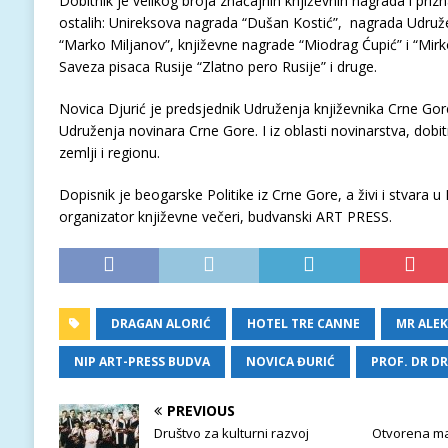
Dobitnik je velikog broja značajnih književnih nagrada i pri
ostalih: Unireksova nagrada “Dušan Kostić”, nagrada Udruž
“Marko Miljanov”, književne nagrade “Miodrag Ćupić” i “Mir
Saveza pisaca Rusije “Zlatno pero Rusije” i druge.
Novica Djurić je predsjednik Udruženja književnika Crne Gore,
Udruženja novinara Crne Gore. I iz oblasti novinarstva, dobit
zemlji i regionu.
Dopisnik je beogarske Politike iz Crne Gore, a živi i stvara u
organizator književne večeri, budvanski ART PRESS.
DRAGAN ALORIĆ
HOTEL TRE CANNE
MR ALE
NIP ART-PRESS BUDVA
NOVICA ĐURIĆ
PROF. DR D
PREVIOUS
Društvo za kulturni razvoj
Otvorena man