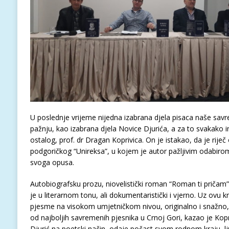
U poslednje vrijeme nijedna izabrana djela pisaca naše savr
pažnju, kao izabrana djela Novice Djurića, a za to svakako 
ostalog, prof. dr Dragan Koprivica. On je istakao, da je riječ
podgoričkog “Unireksa”, u kojem je autor pažljivim odabi
svoga opusa.
Autobiografsku prozu, niovelistički roman “Roman ti pričam
je u literarnom tonu, ali dokumentaristički i vjerno. Uz ovu kn
pjesme na visokom umjetničkom nivou, originalno i snažno,
od najboljih savremenih pjesnika u Crnoj Gori, kazao je Kopr
Djurić na poetski način, odaje počast svom rodnom kraju, lju