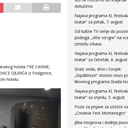
dokučimo
Najava programa XL festival
teatar“ za petak, 7. avgust
Od kultne TV serije do pozor
podviga: „Više od igre” na sc
između crkava
Najava programa XL festival
teatar“ za četvrtak, 6. avgust
dvanskog hotela TRE CANNE,
Grad, voda, drvo i čovjek:
NOVICE DJURIĆA iz Podgorice,
„Equilibrium“ otvorio novo po
om hotelu.
likovnog programa Grada tea
Najava programa XL festival
teatar“ za srijedu, 5. avgust
Poziv za prijave za učešće n
„Creative Fest Montenegro“
Jitka Hosprova i Andrija Jovo