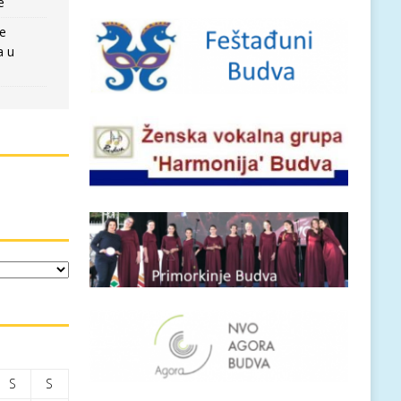
e
re
a u
S
S