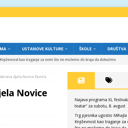
IMA
USTANOVE KULTURE
ŠKOLE
DRUŠTVA
a: Književnost kao traganje za onim što ne možemo do kraja da dokučimo
abrana djela Novice Đurića
eatar“ za petak, 7. avgust
FOKUS
dviga: „Više od igre” na sceni između crkava
FOKUS
jela Novice
eatar“ za četvrtak, 6. avgust
FOKUS
Najava programa XL festival
teatar“ za subotu, 8. avgust
eatar“ za subotu, 8. avgust
FOKUS
Trg pjesnika ugostio Mihajla 
Književnost kao traganje za
što ne možemo do kraja da