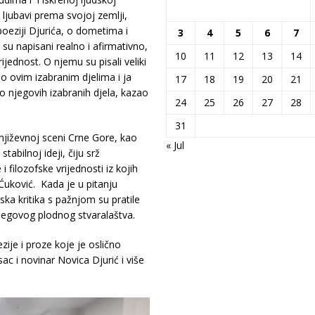
 ljubavi prema svojoj zemlji,
poeziji Djurića, o dometima i
3
4
5
6
7
u napisani realno i afirmativno,
10
11
12
13
14
jednost. O njemu su pisali veliki
a o ovim izabranim djelima i ja
17
18
19
20
21
o njegovih izabranih djela, kazao
24
25
26
27
28
31
književnoj sceni Crne Gore, kao
« Jul
tabilnoj ideji, čiju srž
 filozofske vrijednosti iz kojih
Ćuković. Kada je u pitanju
ska kritika s pažnjom su pratile
jegovog plodnog stvaralaštva.
zije i proze koje je oslično
sac i novinar Novica Djurić i više