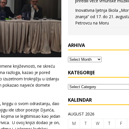
priredili veče vrhunske muzik
Inovativna ljetnja škola „Mo
znanja” od 17. do 21. avgust
Petrovcu na Moru
ARHIVA
emene književnosti, ne skreću
KATEGORIJE
ima razloga, kazao je pored
 o izuzetnom troknjižju u izdanju
rom pokazao najveće domete
KALENDAR
”, knjigu o svom odrastanju, dao
jigu ide izbor poezije Djurića,
AUGUST 2026
 kojima se legitimisao kao jedan
ivica. U ovoj knjizi dodao je on,
M
T
W
T
F
dima i i iskrenoj ljudskoj