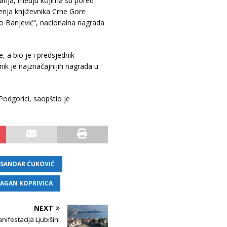
znanja, medju kojima su pored
enja književnika Crne Gore
ko Banjević”, nacionalna nagrada
 a bio je i predsjednik
nik je najznačajnijih nagrada u
 Podgorici, saopštio je
KSANDAR ĆUKOVIĆ
RAGAN KOPRIVICA
NEXT
ifestacija Ljubišini