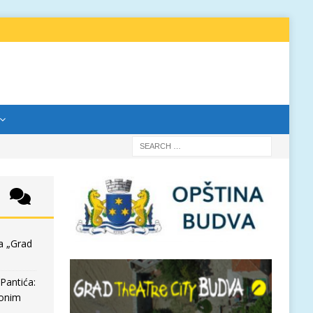
a „Grad
Pantića:
 onim