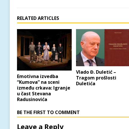
RELATED ARTICLES
Vlado Đ. Duletić –
Emotivna izvedba
Tragom prošlosti
“Kumova” na sceni
Duletića
između crkava: Igranje
u čast Stevana
Radusinovića
BE THE FIRST TO COMMENT
Leave a Reply