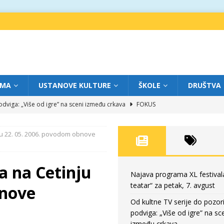
IMA
USTANOVE KULTURE
ŠKOLE
DRUŠTVA
dviga: „Više od igre” na sceni između crkava
FOKUS
eatar“ za četvrtak, 6. avgust
FOKUS
ju 22. 05. 2006. povodom obnove
ium“ otvorio novo poglavlje likovnog programa Grada teatra
FOKUS
eatar“ za srijedu, 5. avgust
FOKUS
a na Cetinju
eatar“ za petak, 7. avgust
FOKUS
Najava programa XL festival
teatar“ za petak, 7. avgust
bnove
Od kultne TV serije do pozor
podviga: „Više od igre” na sc
između crkava