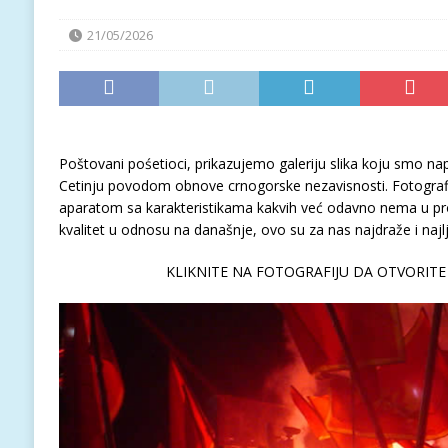
21/05/2026
Poštovani pośetioci, prikazujemo galeriju slika koju smo nap
Cetinju povodom obnove crnogorske nezavisnosti. Fotografij
aparatom sa karakteristikama kakvih već odavno nema u prod
kvalitet u odnosu na današnje, ovo su za nas najdraže i najlj
KLIKNITE NA FOTOGRAFIJU DA OTVORITE 