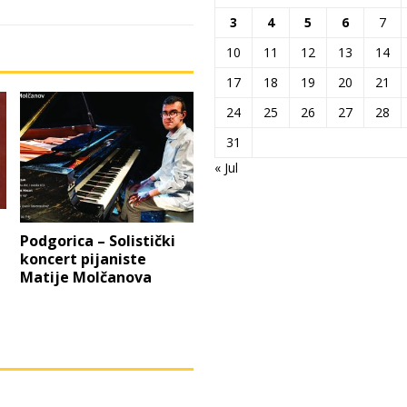
3
4
5
6
7
10
11
12
13
14
17
18
19
20
21
24
25
26
27
28
31
« Jul
Podgorica – Solistički
koncert pijaniste
Matije Molčanova