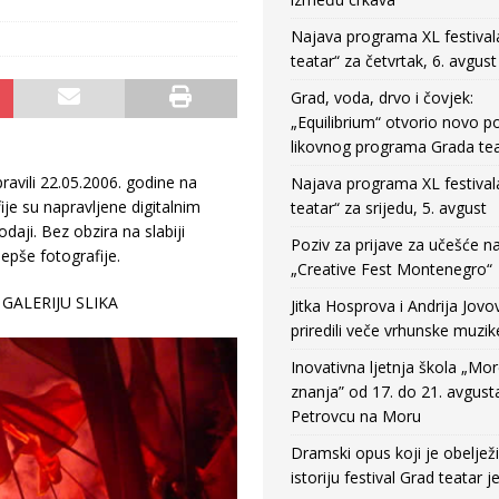
Najava programa XL festival
teatar“ za četvrtak, 6. avgust
Grad, voda, drvo i čovjek:
„Equilibrium“ otvorio novo po
likovnog programa Grada tea
ravili 22.05.2006. godine na
Najava programa XL festival
e su napravljene digitalnim
teatar“ za srijedu, 5. avgust
aji. Bez obzira na slabiji
Poziv za prijave za učešće n
epše fotografije.
„Creative Fest Montenegro“
GALERIJU SLIKA
Jitka Hosprova i Andrija Jovo
priredili veče vrhunske muzik
Inovativna ljetnja škola „Mo
znanja” od 17. do 21. avgust
Petrovcu na Moru
Dramski opus koji je obeljež
istoriju festival Grad teatar j