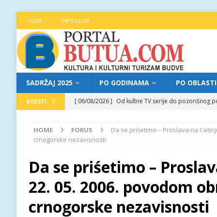
HOME
IMPRESUM
SADRŽAJ 2025
PO GODINAMA
PO OBLAST
[ 06/08/2026 ]
Od kultne TV serije do pozorišnog po
VIJESTI
[ 05/08/2026 ]
Najava programa XL festivala „Grad t
HOME
FOKUS
Da se priśetimo – Proslava na Cetin
[ 05/08/2026 ]
Grad, voda, drvo i čovjek: „Equilibr
crnogorske nezavisnosti
[ 04/08/2026 ]
Najava programa XL festivala „Grad t
Da se priśetimo – Proslav
[ 06/08/2026 ]
Najava programa XL festivala „Grad t
22. 05. 2006. povodom o
crnogorske nezavisnosti