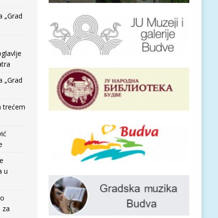
a „Grad
glavlje
tra
a „Grad
a trećem
vić
e
re
a u
io
e za