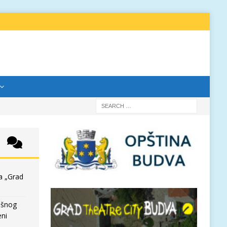
a „Grad
išnog
eni