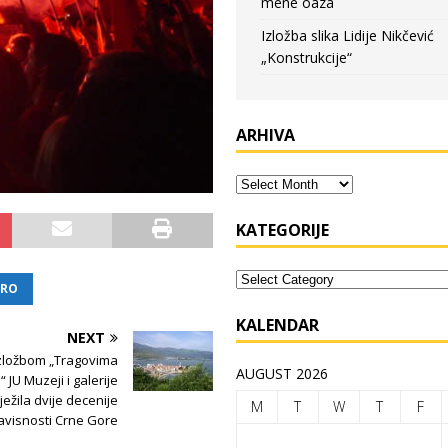
mene oaza
Izložba slika Lidije Nikčević
„Konstrukcije“
ARHIVA
KATEGORIJE
RO
KALENDAR
NEXT
zložbom „Tragovima
AUGUST 2026
 JU Muzeji i galerije
ježila dvije decenije
M
T
W
T
F
avisnosti Crne Gore