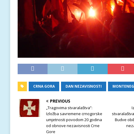
CRNA GORA
DAN NEZAVISNOSTI
MONTENEG
PREVIOUS
„Tragovima stvaralaštva”:
I
Izložba savremene crnogorske
stvaralaštva“
umjetnosti povodom 20 godina
Budve obil
od obnove nezavisnosti Crne
nez
Gore