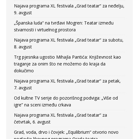
Najava programa XL festivala „Grad teatar“ za neđelju,
9. avgust
„Španska luda“ na tvrđavi Mogren: Teatar između
stvarnosti i virtuelnog prostora
Najava programa XL festivala „Grad teatar“ za subotu,
8. avgust
Trg pjesnika ugostio Mihajla Pantića: Književnost kao
traganje za onim što ne možemo do kraja da
dokučimo
Najava programa XL festivala „Grad teatar“ za petak,
7. avgust
Od kultne TV serije do pozorišnog podviga: „Više od
igre” na sceni između crkava
Najava programa XL festivala „Grad teatar“ za
četvrtak, 6. avgust
Grad, voda, drvo i čovjek: „Equilibrium“ otvorio novo
poglavlje likovnog programa Grada teatra