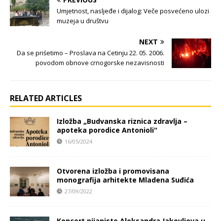
Umjetnost, nasljeđe i dijalog: Veče posvećeno ulozi
muzeja u društvu
NEXT
Da se priśetimo – Proslava na Cetinju 22. 05. 2006.
povodom obnove crnogorske nezavisnosti
RELATED ARTICLES
Izložba „Budvanska riznica zdravlja –
apoteka porodice Antonioliˮ
16/05/2024
Otvorena izložba i promovisana
monografija arhitekte Mladena Suđića
27/09/2022
Koncert pijaniste Aleksandra Jakovljeva u