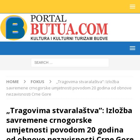
HOME
FOKUS
„Tragovima stvaralaštva”: Izložba
savremene crnogorske umjetnosti povodom 20 godina od obnove
nezavisnosti Crne Gore
„Tragovima stvaralaštva”: Izložba
savremene crnogorske
umjetnosti povodom 20 godina
od obnove nezavisnosti Crne Gore