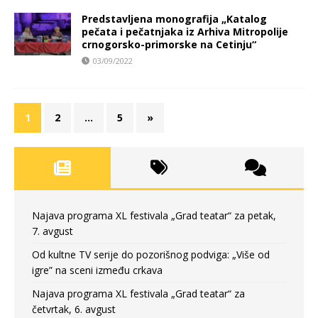
Predstavljena monografija „Katalog
pečata i pečatnjaka iz Arhiva Mitropolije
crnogorsko-primorske na Cetinju“
03/09/2022
1
2
…
5
»
Najava programa XL festivala „Grad teatar“ za petak,
7. avgust
Od kultne TV serije do pozorišnog podviga: „Više od
igre” na sceni između crkava
Najava programa XL festivala „Grad teatar“ za
četvrtak, 6. avgust