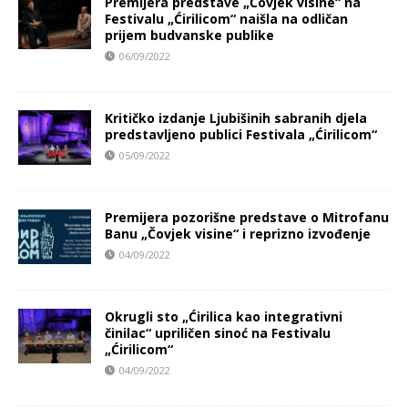
Premijera predstave „Čovjek visine“ na
Festivalu „Ćirilicom“ naišla na odličan
prijem budvanske publike
06/09/2022
Kritičko izdanje Ljubišinih sabranih djela
predstavljeno publici Festivala „Ćirilicom“
05/09/2022
Premijera pozorišne predstave o Mitrofanu
Banu „Čovjek visine“ i reprizno izvođenje
04/09/2022
Okrugli sto „Ćirilica kao integrativni
činilac“ upriličen sinoć na Festivalu
„Ćirilicom“
04/09/2022