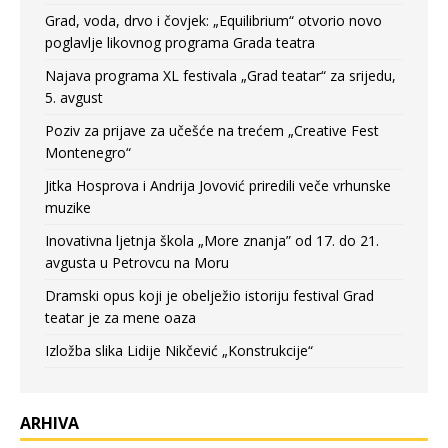
Grad, voda, drvo i čovjek: „Equilibrium“ otvorio novo
poglavlje likovnog programa Grada teatra
Najava programa XL festivala „Grad teatar“ za srijedu,
5. avgust
Poziv za prijave za učešće na trećem „Creative Fest
Montenegro“
Jitka Hosprova i Andrija Jovović priredili veče vrhunske
muzike
Inovativna ljetnja škola „More znanja” od 17. do 21.
avgusta u Petrovcu na Moru
Dramski opus koji je obelježio istoriju festival Grad
teatar je za mene oaza
Izložba slika Lidije Nikčević „Konstrukcije“
ARHIVA