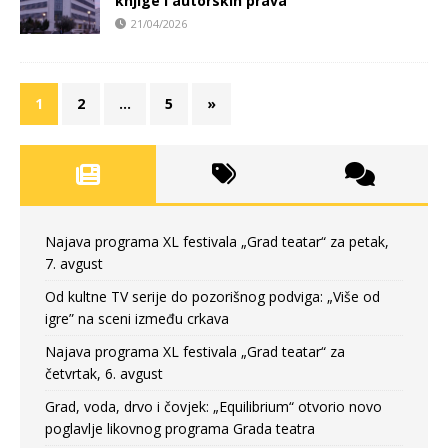
knjige i autorskih prava
21/04/2026
1
2
…
5
»
Najava programa XL festivala „Grad teatar“ za petak,
7. avgust
Od kultne TV serije do pozorišnog podviga: „Više od
igre” na sceni između crkava
Najava programa XL festivala „Grad teatar“ za
četvrtak, 6. avgust
Grad, voda, drvo i čovjek: „Equilibrium“ otvorio novo
poglavlje likovnog programa Grada teatra