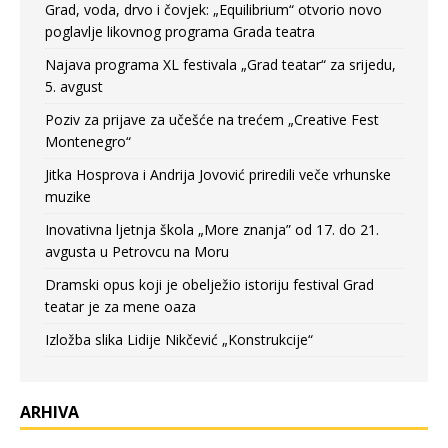
Grad, voda, drvo i čovjek: „Equilibrium“ otvorio novo
poglavlje likovnog programa Grada teatra
Najava programa XL festivala „Grad teatar“ za srijedu,
5. avgust
Poziv za prijave za učešće na trećem „Creative Fest
Montenegro“
Jitka Hosprova i Andrija Jovović priredili veče vrhunske
muzike
Inovativna ljetnja škola „More znanja” od 17. do 21.
avgusta u Petrovcu na Moru
Dramski opus koji je obelježio istoriju festival Grad
teatar je za mene oaza
Izložba slika Lidije Nikčević „Konstrukcije“
ARHIVA