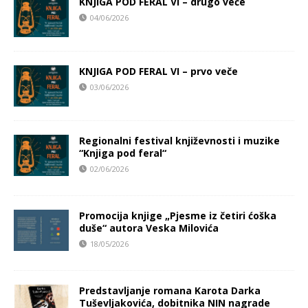
KNJIGA POD FERAL VI – drugo veče
04/06/2026
KNJIGA POD FERAL VI – prvo veče
03/06/2026
Regionalni festival književnosti i muzike
“Knjiga pod feral“
02/06/2026
Promocija knjige „Pjesme iz četiri ćoška
duše“ autora Veska Milovića
18/05/2026
Predstavljanje romana Karota Darka
Tuševljakovića, dobitnika NIN nagrade