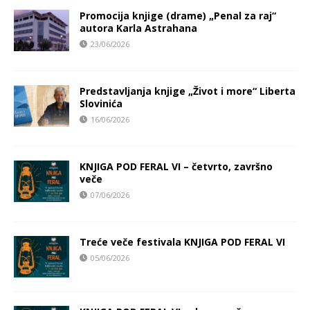
Promocija knjige (drame) „Penal za raj“
autora Karla Astrahana
23/06/2026
Predstavljanja knjige „Život i more“ Liberta
Slovinića
16/06/2026
KNJIGA POD FERAL VI – četvrto, završno
veče
07/06/2026
Treće veče festivala KNJIGA POD FERAL VI
05/06/2026