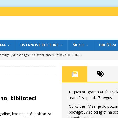
IMA
USTANOVE KULTURE
ŠKOLE
DRUŠTVA
dviga: „Više od igre” na sceni između crkava
FOKUS
eatar“ za četvrtak, 6. avgust
FOKUS
ium“ otvorio novo poglavlje likovnog programa Grada teatra
FOKUS
eatar“ za srijedu, 5. avgust
FOKUS
eatar“ za petak, 7. avgust
FOKUS
Najava programa XL festival
noj biblioteci
teatar“ za petak, 7. avgust
Od kultne TV serije do pozor
podviga: „Više od igre” na sc
ine, kao najljepši poklon za
između crkava