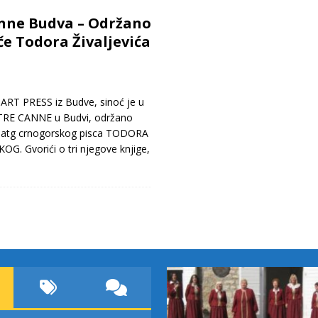
nne Budva – Održano
če Todora Živaljevića
ART PRESS iz Budve, sinoć je u
 TRE CANNE u Budvi, održano
znatg crnogorskog pisca TODORA
OG. Gvorići o tri njegove knjige,