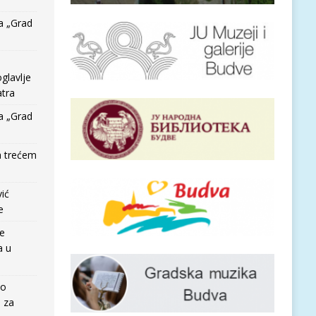
a „Grad
glavlje
tra
a „Grad
a trećem
vić
e
re
a u
io
e za