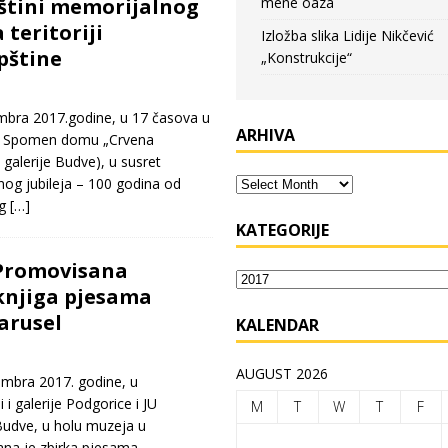
štini memorijalnog
mene oaza
teritoriji
Izložba slika Lidije Nikčević
pštine
„Konstrukcije“
bra 2017.godine, u 17 časova u
ARHIVA
u Spomen domu „Crvena
 galerije Budve), u susret
nog jubileja – 100 godina od
og
[…]
KATEGORIJE
 Promovisana
knjiga pjesama
arusel
KALENDAR
AUGUST 2026
mbra 2017. godine, u
 i galerije Podgorice i JU
M
T
W
T
F
Budve, u holu muzeja u
na je zbirka pjesama