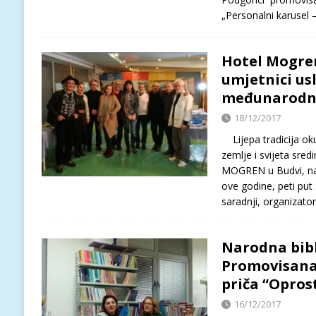
„Personalni karusel –
Hotel Mogren
umjetnici us
međunarodnoj
18/12/2017
Lijepa tradicija oku
zemlje i svijeta sre
MOGREN u Budvi, nast
ove godine, peti put
saradnji, organizato
Narodna bibl
Promovisana
priča “Opros
16/12/2017