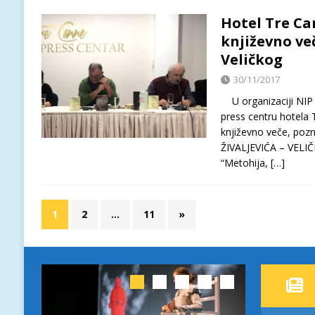
Hotel Tre Ca
književno ve
Veličkog
30/11/2017
U organizaciji NIP 
press centru hotela
književno veče, po
ŽIVALJEVIĆA – VELIČK
“Metohija,
[…]
1
2
…
11
»