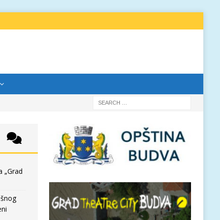
a „Grad
išnog
eni