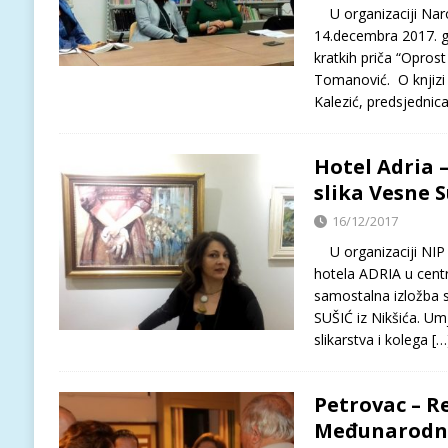
U organizaciji Naro
14.decembra 2017. g
kratkih priča “Opros
Tomanović. O knjizi s
Kalezić, predsjednic
Hotel Adria 
slika Vesne S
16/12/2017
U organizaciji NIP A
hotela ADRIA u cent
samostalna izložba 
SUŠIĆ iz Nikšića. Umj
slikarstva i kolega
[…
Petrovac – R
Međunarodni 