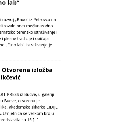
no lab“
 razvoj „Bauo“ iz Petrovca na
alizovalo prvo međunarodno
tematsko terensko istraživanje i
 plesne tradicije i običaja
no „Etno lab“. Istraživanje je
– Otvorena izložba
Nikčević
RT PRESS iz Budve, u galeriji
ru Budve, otvorena je
lika, akademske slikarke LIDIJE
. Umjetnica se velikom broju
 predstaviila sa 16
[…]