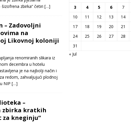
 šizofrena zbirka“ četiri
[…]
3
4
5
6
7
10
11
12
13
14
 – Zadovoljni
17
18
19
20
21
lovima na
24
25
26
27
28
 Likovnoj koloniji
31
« Jul
pljanja renomiranih slikara iz
dinom decembra u hotelu
avljena je na najbolji način i
 za redom, zahvaljujući plodnoj
ru NIP
[…]
ioteka –
 zbirka kratkih
t za kneginju”