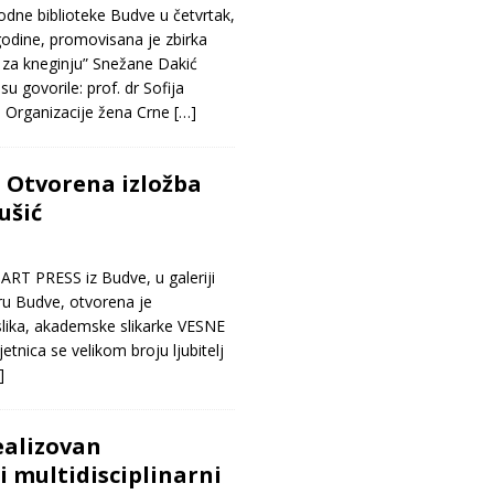
dne biblioteke Budve u četvrtak,
odine, promovisana je zbirka
t za kneginju” Snežane Dakić
u govorile: prof. dr Sofija
a Organizacije žena Crne
[…]
– Otvorena izložba
ušić
RT PRESS iz Budve, u galeriji
ru Budve, otvorena je
slika, akademske slikarke VESNE
etnica se velikom broju ljubitelj
]
ealizovan
multidisciplinarni