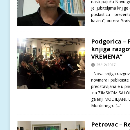
nastupajuću Novu go
je ljubiteljima knjig
poslasticu – prezent
kazinu”, autora Bori
Podgorica – 
knjiga razg
VREMENA”
25/12/2017
Nova knjiga razgo
novinara i publiciis
predstavljanaje u pri
na ZIMSKOM SALONU
galeriji MODILJANI, 
Montenegro
[…]
Petrovac – R