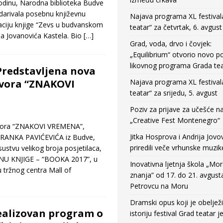
dinu, Narodna biblioteka Budve
e darivala posebnu književnu
Najava programa XL festival
aciju knjige “Zevs u budvanskom
teatar“ za četvrtak, 6. avgust
sa Jovanovića Kastela. Bio
[…]
Grad, voda, drvo i čovjek:
„Equilibrium“ otvorio novo po
likovnog programa Grada tea
Predstavljena nova
ovora “ZNAKOVI
Najava programa XL festival
teatar“ za srijedu, 5. avgust
Poziv za prijave za učešće n
„Creative Fest Montenegro“
vora “ZNAKOVI VREMENA”,
Jitka Hosprova i Andrija Jovo
te RANKA PAVIĆEVIĆA iz Budve,
priredili veče vrhunske muzik
sustvu velikog broja posjetilaca,
 KNJIGE – “BOOKA 2017”, u
Inovativna ljetnja škola „Mo
u tržnog centra Mall of
znanja” od 17. do 21. avgust
Petrovcu na Moru
Dramski opus koji je obeljež
ealizovan program o
istoriju festival Grad teatar j