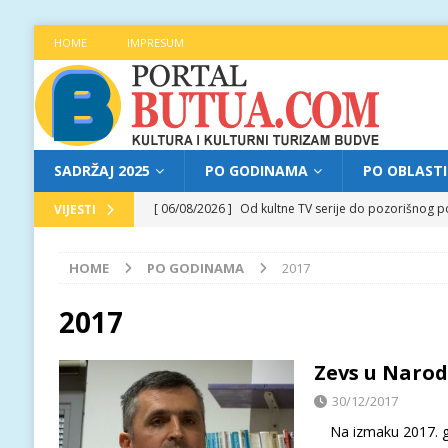
HOME
IMPRESUM
SADRŽAJ 2025
PO GODINAMA
PO OBLAST
[ 06/08/2026 ]
Od kultne TV serije do pozorišnog po
VIJESTI
[ 05/08/2026 ]
Najava programa XL festivala „Grad t
HOME
PO GODINAMA
2017
[ 05/08/2026 ]
Grad, voda, drvo i čovjek: „Equilibr
[ 04/08/2026 ]
Najava programa XL festivala „Grad t
2017
[ 06/08/2026 ]
Najava programa XL festivala „Grad t
Zevs u Narod
30/12/2017
Na izmaku 2017. god