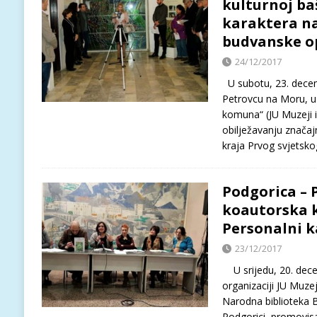
kulturnoj ba
karaktera na 
budvanske o
24/12/2017
U subotu, 23. decem
Petrovcu na Moru, 
komuna“ (JU Muzeji i
obilježavanju značaj
kraja Prvog svjetsk
Podgorica –
koautorska 
Personalni k
23/12/2017
U srijedu, 20. dece
organizaciji JU Muzeji
Narodna biblioteka 
Podgorici promovisa