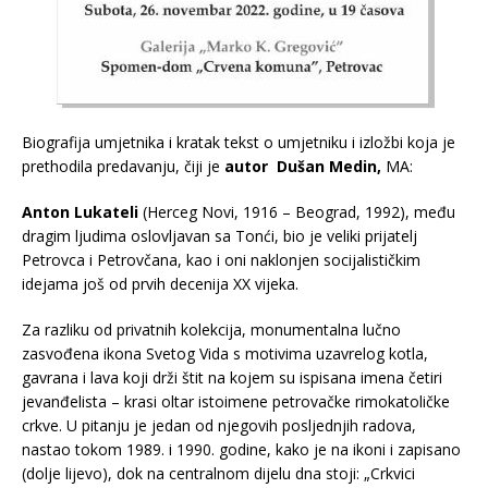
Biografija umjetnika i kratak tekst o umjetniku i izložbi koja je
prethodila predavanju, čiji je
autor Dušan Medin,
MA:
Anton Lukateli
(Herceg Novi, 1916 – Beograd, 1992), među
dragim ljudima oslovljavan sa Tonći, bio je veliki prijatelj
Petrovca i Petrovčana, kao i oni naklonjen socijalističkim
idejama još od prvih decenija XX vijeka.
Za razliku od privatnih kolekcija, monumentalna lučno
zasvođena ikona Svetog Vida s motivima uzavrelog kotla,
gavrana i lava koji drži štit na kojem su ispisana imena četiri
jevanđelista – krasi oltar istoimene petrovačke rimokatoličke
crkve. U pitanju je jedan od njegovih posljednjih radova,
nastao tokom 1989. i 1990. godine, kako je na ikoni i zapisano
(dolje lijevo), dok na centralnom dijelu dna stoji: „Crkvici