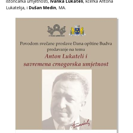
istoričarka umjetnosti,
Ivanka Lukateli
, kćerka Antona
Lukatelija, i
Dušan Medin
, MA.