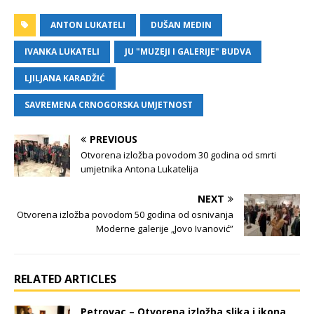
ANTON LUKATELI
DUŠAN MEDIN
IVANKA LUKATELI
JU "MUZEJI I GALERIJE" BUDVA
LJILJANA KARADŽIĆ
SAVREMENA CRNOGORSKA UMJETNOST
PREVIOUS
Otvorena izložba povodom 30 godina od smrti
umjetnika Antona Lukatelija
NEXT
Otvorena izložba povodom 50 godina od osnivanja
Moderne galerije „Jovo Ivanović”
RELATED ARTICLES
Petrovac – Otvorena izložba slika i ikona