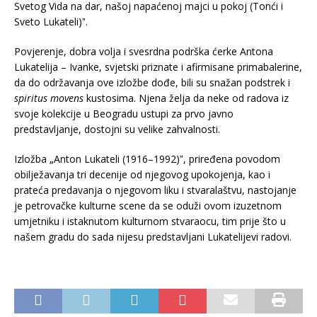
Svetog Vida na dar, našoj napaćenoj majci u pokoj (Tonći i
Sveto Lukateli)ˮ.
Povjerenje, dobra volja i svesrdna podrška ćerke Antona
Lukatelija – Ivanke, svjetski priznate i afirmisane primabalerine,
da do održavanja ove izložbe dođe, bili su snažan podstrek i
spiritus movens
kustosima. Njena želja da neke od radova iz
svoje kolekcije u Beogradu ustupi za prvo javno
predstavljanje, dostojni su velike zahvalnosti.
Izložba „Anton Lukateli (1916–1992)ˮ, priređena povodom
obilježavanja tri decenije od njegovog upokojenja, kao i
prateća predavanja o njegovom liku i stvaralaštvu, nastojanje
je petrovačke kulturne scene da se oduži ovom izuzetnom
umjetniku i istaknutom kulturnom stvaraocu, tim prije što u
našem gradu do sada nijesu predstavljani Lukatelijevi radovi.