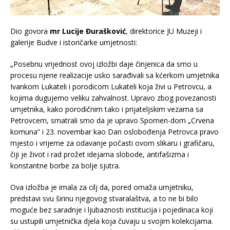
Dio govora
mr Lucije Đurašković
, direktorice JU Muzeji i
galerije Budve i istoričarke umjetnosti:
„Posebnu vrijednost ovoj izložbi daje činjenica da smo u
procesu njene realizacije usko sarađivali sa kćerkom umjetnika
Ivankom Lukateli i porodicom Lukateli koja živi u Petrovcu, a
kojima dugujemo veliku zahvalnost. Upravo zbog povezanosti
umjetnika, kako porodičnim tako i prijateljskim vezama sa
Petrovcem, smatrali smo da je upravo Spomen-dom „Crvena
komuna” i 23. novembar kao Dan oslobođenja Petrovca pravo
mjesto i vrijeme za odavanje počasti ovom slikaru i grafičaru,
čiji je život i rad prožet idejama slobode, antifašizma i
konstantne borbe za bolje sjutra.
Ova izložba je imala za cilj da, pored omaža umjetniku,
predstavi svu širinu njegovog stvaralaštva, a to ne bi bilo
moguće bez saradnje i ljubaznosti institucija i pojedinaca koji
su ustupili umjetnička djela koja čuvaju u svojim kolekcijama.