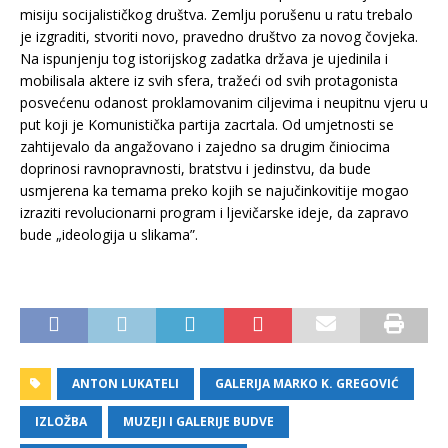
misiju socijalističkog društva. Zemlju porušenu u ratu trebalo
je izgraditi, stvoriti novo, pravedno društvo za novog čovjeka.
Na ispunjenju tog istorijskog zadatka država je ujedinila i
mobilisala aktere iz svih sfera, tražeći od svih protagonista
posvećenu odanost proklamovanim ciljevima i neupitnu vjeru u
put koji je Komunistička partija zacrtala. Od umjetnosti se
zahtijevalo da angažovano i zajedno sa drugim činiocima
doprinosi ravnopravnosti, bratstvu i jedinstvu, da bude
usmjerena ka temama preko kojih se najučinkovitije mogao
izraziti revolucionarni program i ljevičarske ideje, da zapravo
bude „ideologija u slikama”.
ANTON LUKATELI
GALERIJA MARKO K. GREGOVIĆ
IZLOŽBA
MUZEJI I GALERIJE BUDVE