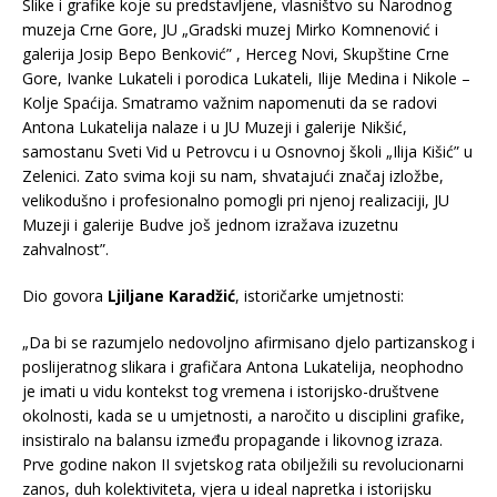
Slike i grafike koje su predstavljene, vlasništvo su Narodnog
muzeja Crne Gore, JU „Gradski muzej Mirko Komnenović i
galerija Josip Bepo Benković” , Herceg Novi, Skupštine Crne
Gore, Ivanke Lukateli i porodica Lukateli, Ilije Medina i Nikole –
Kolje Spaćija. Smatramo važnim napomenuti da se radovi
Antona Lukatelija nalaze i u JU Muzeji i galerije Nikšić,
samostanu Sveti Vid u Petrovcu i u Osnovnoj školi „Ilija Kišić” u
Zelenici. Zato svima koji su nam, shvatajući značaj izložbe,
velikodušno i profesionalno pomogli pri njenoj realizaciji, JU
Muzeji i galerije Budve još jednom izražava izuzetnu
zahvalnost”.
Dio govora
Ljiljane Karadžić
, istoričarke umjetnosti:
„Da bi se razumjelo nedovoljno afirmisano djelo partizanskog i
poslijeratnog slikara i grafičara Antona Lukatelija, neophodno
je imati u vidu kontekst tog vremena i istorijsko-društvene
okolnosti, kada se u umjetnosti, a naročito u disciplini grafike,
insistiralo na balansu između propagande i likovnog izraza.
Prve godine nakon II svjetskog rata obilježili su revolucionarni
zanos, duh kolektiviteta, vjera u ideal napretka i istorijsku