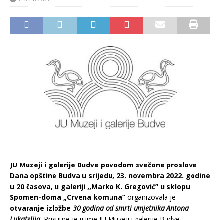
JU Muzeji i galerije Budve povodom sve
čane proslave
Dana opštine Budva
u srijedu, 23. novembra 2022. godine
u 20 časova, u galeriji ,,Marko K. Gregović” u sklopu
Spomen-doma „Crvena komuna”
organizovala je
otvaranje izložbe
30 godina od smrti umjetnika Antona
Lukatelija
. Prisutne je u ime JU Muzeji i galerije Budve