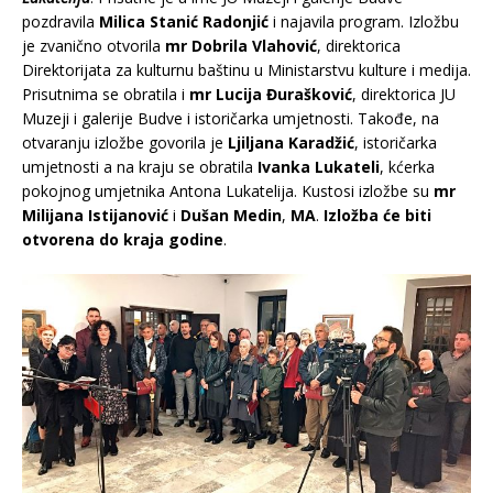
pozdravila
Milica Stanić Radonji
ć
i najavila program. Izložbu
je zvanično otvorila
mr Dobrila Vlahović
, direktorica
Direktorijata za kulturnu baštinu u Ministarstvu kulture i medija.
Prisutnima se obratila i
mr Lucija Đurašković
, direktorica JU
Muzeji i galerije Budve i istoričarka umjetnosti. Takođe, na
otvaranju izložbe govorila je
Ljiljana Karadžić
, istoričarka
umjetnosti a na kraju se obratila
Ivanka Lukateli
, kćerka
pokojnog umjetnika Antona Lukatelija. Kustosi izložbe su
mr
Milijana Istijanović
i
Dušan Medin
,
MA
.
Izložba će biti
otvorena do kraja godine
.