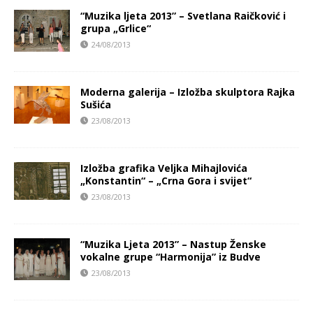
“Muzika ljeta 2013” – Svetlana Raičković i
grupa „Grlice“
24/08/2013
Moderna galerija – Izložba skulptora Rajka
Sušića
23/08/2013
Izložba grafika Veljka Mihajlovića
„Konstantin“ – „Crna Gora i svijet“
23/08/2013
“Muzika Ljeta 2013” – Nastup Ženske
vokalne grupe “Harmonija” iz Budve
23/08/2013