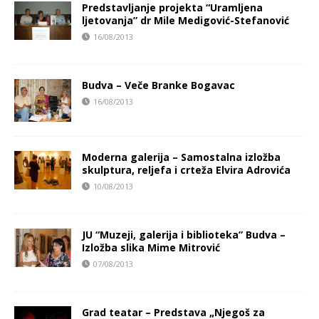
Predstavljanje projekta “Uramljena
ljetovanja” dr Mile Medigović-Stefanović
16/08/2013
Budva – Veče Branke Bogavac
16/08/2013
Moderna galerija – Samostalna izložba
skulptura, reljefa i crteža Elvira Adrovića
10/08/2013
JU “Muzeji, galerija i biblioteka” Budva –
Izložba slika Mime Mitrović
07/08/2013
Grad teatar – Predstava „Njegoš za