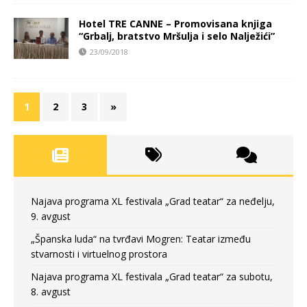
Hotel TRE CANNE – Promovisana knjiga
“Grbalj, bratstvo Mršulja i selo Nalježići”
23/09/2018
1
2
3
»
Najava programa XL festivala „Grad teatar“ za neđelju,
9. avgust
„Španska luda“ na tvrđavi Mogren: Teatar između
stvarnosti i virtuelnog prostora
Najava programa XL festivala „Grad teatar“ za subotu,
8. avgust