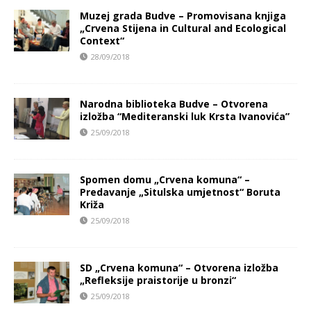
Muzej grada Budve – Promovisana knjiga
„Crvena Stijena in Cultural and Ecological
Context“
28/09/2018
Narodna biblioteka Budve – Otvorena
izložba “Mediteranski luk Krsta Ivanovića”
25/09/2018
Spomen domu „Crvena komuna“ –
Predavanje „Situlska umjetnost“ Boruta
Križa
25/09/2018
SD „Crvena komuna“ – Otvorena izložba
„Refleksije praistorije u bronzi“
25/09/2018