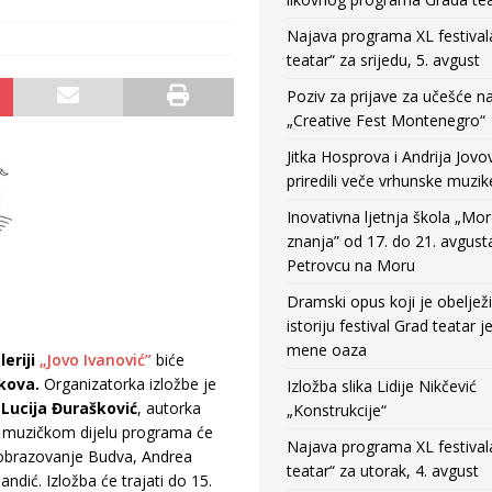
Najava programa XL festival
teatar“ za srijedu, 5. avgust
Poziv za prijave za učešće n
„Creative Fest Montenegro“
Jitka Hosprova i Andrija Jovo
priredili veče vrhunske muzik
Inovativna ljetnja škola „Mo
znanja” od 17. do 21. avgust
Petrovcu na Moru
Dramski opus koji je obeljež
istoriju festival Grad teatar j
mene oaza
eriji
„Jovo Ivanović”
biće
lkova.
Organizatorka izložbe je
Izložba slika Lidije Nikčević
Lucija Đurašković
, autorka
„Konstrukcije“
. U muzičkom dijelu programa će
Najava programa XL festival
 obrazovanje Budva, Andrea
teatar“ za utorak, 4. avgust
ndić. Izložba će trajati do 15.