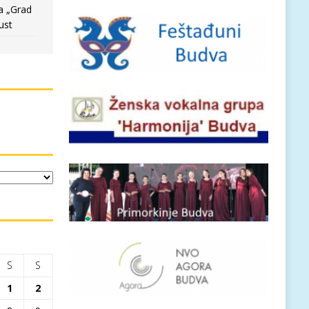
a „Grad
ust
S
S
1
2