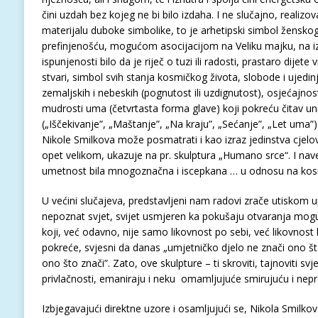
čini uzdah bez kojeg ne bi bilo izdaha. I ne slučajno, realizo
materijalu duboke simbolike, to je arhetipski simbol ženskog 
prefinjenošću, mogućom asocijacijom na Veliku majku, na izv
ispunjenosti bilo da je riječ o tuzi ili radosti, prastaro dije
stvari, simbol svih stanja kosmičkog života, slobode i ujedin
zemaljskih i nebeskih (pognutost ili uzdignutost), osjećajnost
mudrosti uma (četvrtasta forma glave) koji pokreću čitav un
(„Iščekivanje”, „Maštanje”, „Na kraju”, „Sećanje”, „Let uma”
Nikole Smilkova može posmatrati i kao izraz jedinstva cjelo
opet velikom, ukazuje na pr. skulptura „Humano srce“. I na
umetnost bila mnogoznačna i iscepkana … u odnosu na kosm
U većini slučajeva, predstavljeni nam radovi zrače utiskom up
nepoznat svjet, svijet usmjeren ka pokušaju otvaranja mogu
koji, već odavno, nije samo likovnost po sebi, već likovnos
pokreće, svjesni da danas „umjetničko djelo ne znači ono što
ono što znači”. Zato, ove skulpture – ti skroviti, tajnoviti svj
privlačnosti, emaniraju i neku omamljujuće smirujuću i nep
Izbjegavajući direktne uzore i osamljujući se, Nikola Smilko