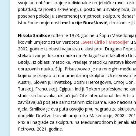
svoje autentične i krajnje individualne umjetničke ravni u is
pokatkad, tajnovito skrivenog), u postojanju svakog bića, č
poseban položaj u savremenoj umjetnosti skulpture danas” ,
istoričarke umjetnosti
mr Lucije Đurašković
, direktorice JU
Nikola Smilkov
rođen je 1973. godine u Štipu (Makedonija)
likovnih umjetnosti Univerziteta
„Sveti Ćirilo i Metodije”
u S
2002. godine iz obasti vajarstva u klasi prof. Dragana Popo
stekao zvanje doktora nauka na Pedagoškom fakultetu Univer
Bitolju, iz oblasti metodike. Predaje metodiku nastave likovn
obrazovnih nauka, Štip. Prisustvovao je na mnogim međun
kojima je izlagao o monumentalnoj skulpturi. Učestvovao je
Austriji, Sloveniji, Hrvatskoj, Bosni i Hercegovini, Crnoj Gori,
Turskoj, Francuskoj, Egiptu i Indiji. Tokom profesionalne kari
studijskih boravaka, uključujući Cite International des Arts u 
završavajući posjete samostalnim izložbama. Kao nacionaln
djela, Smilkov je dva puta osvojio prvu nagradu za skulptu
dodjelilo Društvo likovnih umjetnika Makedonije, 2008. i 201
Prix-a i nagrade za skulpturu na Međunarodnom bijenalu ak
Petrovcu 2021. godine.