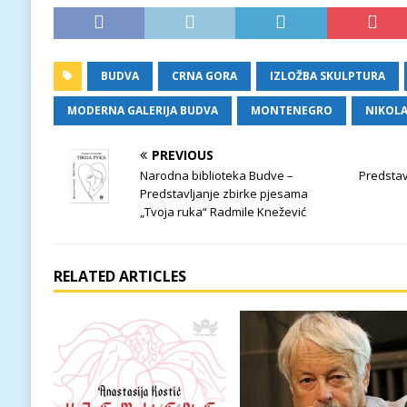
BUDVA
CRNA GORA
IZLOŽBA SKULPTURA
MODERNA GALERIJA BUDVA
MONTENEGRO
NIKOLA
PREVIOUS
Narodna biblioteka Budve –
Predstav
Predstavljanje zbirke pjesama
„Tvoja ruka“ Radmile Knežević
RELATED ARTICLES