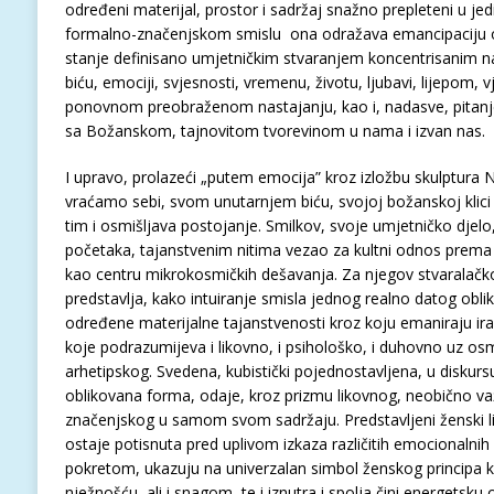
određeni materijal, prostor i sadržaj snažno prepleteni u jed
formalno-značenjskom smislu ona odražava emancipaciju o
stanje definisano umjetničkim stvaranjem koncentrisanim n
biću, emociji, svjesnosti, vremenu, životu, ljubavi, lijepom,
ponovnom preobraženom nastajanju, kao i, nadasve, pitanj
sa Božanskom, tajnovitom tvorevinom u nama i izvan nas.
I upravo, prolazeći „putem emocija” kroz izložbu skulptura 
vraćamo sebi, svom unutarnjem biću, svojoj božanskoj klic
tim i osmišljava postojanje. Smilkov, svoje umjetničko djelo
početaka, tajanstvenim nitima vezao za kultni odnos prema l
kao centru mikrokosmičkih dešavanja. Za njegov stvaralačko-
predstavlja, kako intuiranje smisla jednog realno datog obl
određene materijalne tajanstvenosti kroz koju emaniraju ir
koje podrazumijeva i likovno, i psihološko, i duhovno uz osm
arhetipskog. Svedena, kubistički pojednostavljena, u diskur
oblikovana forma, odaje, kroz prizmu likovnog, neobično va
značenjskog u samom svom sadržaju. Predstavljeni ženski li
ostaje potisnuta pred uplivom izkaza različitih emocionalnih 
pokretom, ukazuju na univerzalan simbol ženskog principa 
nježnošću, ali i snagom, te i iznutra i spolja čini energetsk