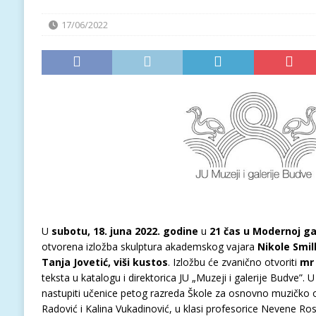
17/06/2022
U
subotu, 18. juna 2022. godine
u
21 čas
u Modernoj gal
otvorena izložba skulptura akademskog vajara
Nikole Smi
Tanja Jovetić, viši kustos
. Izložbu će zvanično otvoriti
mr 
teksta u katalogu i direktorica JU „Muzeji i galerije Budve”
nastupiti učenice petog razreda Škole za osnovno muzičko
Radović i Kalina Vukadinović, u klasi profesorice Nevene Rosa