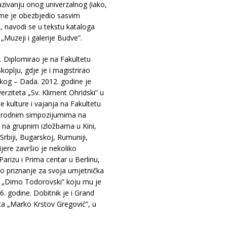
kazivanju onog univerzalnog (iako,
ime je obezbjedio sasvim
 navodi se u tekstu kataloga
 „Muzeji i galerije Budve”.
. Diplomirao je na Fakultetu
koplju, gdje je i magistrirao
skog – Dada. 2012. godine je
ziteta „Sv. Kliment Ohridski” u
e kulture i vajanja na Fakultetu
arodnim simpozijumima na
 na grupnim izložbama u Kini,
 Srbiji, Bugarskoj, Rumuniji,
jere završio je nekoliko
Parizu i Prima centar u Berlinu,
o priznanje za svoja umjetnička
ru „Dimo Todorovski” koju mu je
6. godine. Dobitnik je i Grand
ta „Marko Krstov Gregović”, u