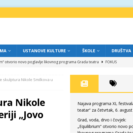
IMA
USTANOVE KULTURE
ŠKOLE
DRUŠTVA
ium“ otvorio novo poglavlje likovnog programa Grada teatra
FOKUS
eatar“ za srijedu, 5. avgust
FOKUS
e skulptura Nikole Smilkova u
m „Creative Fest Montenegro“
BAUO
edili veče vrhunske muzike
GRAD TEATAR
ura Nikole
eatar“ za četvrtak, 6. avgust
FOKUS
Najava programa XL festival
teatar“ za četvrtak, 6. avgust
riji „Jovo
Grad, voda, drvo i čovjek:
„Equilibrium“ otvorio novo po
likovnog programa Grada tea