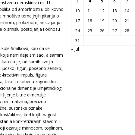
3
4
5
6
7
instvenu neraskidivu nit. U
blika od amorfnosti u oblikovno
10
11
12
13
14
a mnoštvo temeljnjih pitanja o
17
18
19
20
21
 vječnom, prolaznom, nestajanju i
e o smislu postojanja i odnosu
24
25
26
27
28
31
Nikole Smilkova, kao da se
« Jul
i koja nam daje smisao, a samim
, kao da je, od samih svojih
judskoj figuri, posebno ženskoj,
kreativni impuls, figura
ika, tako i osobenu zagonetku
acionalne dimenzije umjetničkog,
išljenje bitne dimenzije
su minimalizma, precizno
žne, suštinske oznake
kovi/aktovi, kod kojih nagost
stanja konkretiziranih stavom ili
koji ozaruje mirnoćom, toplinom,
u okosnicu bez koje se ne može;