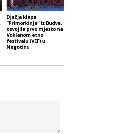
a
Dječja klapa
.
“Primorkinje” iz Budve,
osvojila prvo mjesto na
Voklanom etno
festivalu (VEF) u
Negotinu