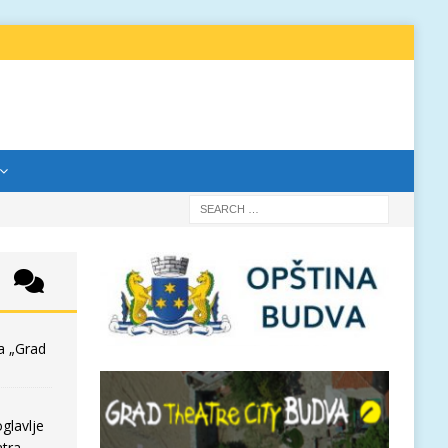
a „Grad
glavlje
tra