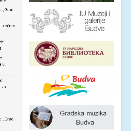
a „Grad
a trećem
vić
e
re
a u
io
e za
a „Grad