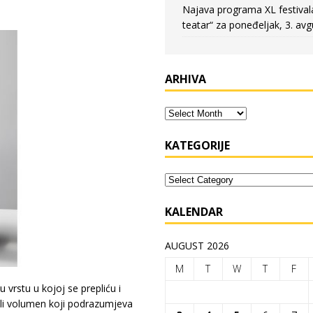
Najava programa XL festival
teatar“ za poneđeljak, 3. avg
ARHIVA
KATEGORIJE
KALENDAR
AUGUST 2026
M
T
W
T
F
 vrstu u kojoj se prepliću i
a ili volumen koji podrazumjeva