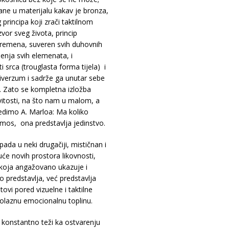
vane u materijalu kakav je bronza,
principa koji zrači taktilnom
or sveg života, princip
te vremena, suveren svih duhovnih
jenja svih elemenata, i
i srca (trouglasta forma tijela) i
iverzum i sadrže ga unutar sebe
). Zato se kompletna izložba
vitosti, na što nam u malom, a
vedimo A. Marloa: Ma koliko
os, ona predstavlja jedinstvo.
ada u neki drugačiji, mističnan i
će novih prostora likovnosti,
t koja angažovano ukazuje i
 predstavlja, već predstavlja
etovi pored vizuelne i taktilne
rolaznu emocionalnu toplinu.
v konstantno teži ka ostvarenju