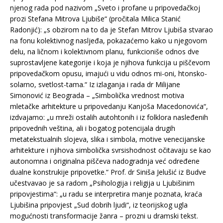
njenog rada pod nazivom „Sveto i profane u pripovedačkoj
prozi Stefana Mitrova Ljubiše“ (pročitala Milica Stanić
Radonjić): „s obzirom na to da je Stefan Mitrov Ljubiša stvarao
na fonu kolektivnog nasljeđa, pokazaćemo kako u njegovom
delu, na ličnom i kolektivnom planu, funkcioniše odnos dve
suprostavljene kategorije i koja je njihova funkcija u piščevom
pripovedačkom opusu, imajući u vidu odnos mi-oni, htonsko-
solarno, svetlost-tama.“ Iz izlaganja i rada dr Milijane
Simonović iz Beograda – „Simbolička vrednost motiva
mletačke arhitekture u pripovedanju Kanjoša Macedonovića“,
izdvajamo: „u mreži ostalih autohtonih i iz folklora nasleđenih
pripovednih veština, ali i bogatog potencijala drugih
metatekstualnih slojeva, slika i simbola, motive venecijanske
arhitekture i njihova simbolička svrsishodnost očitavaju se kao
autonomna i originalna piščeva nadogradnja već određene
dualne konstrukije pripovetke.“ Prof. dr Siniša Jelušić iz Budve
učestvavao je sa radom „Psihologija i religija u Ljubišinim
pripovjestima“: „u radu se interpretira manje poznata, kraća
Ljubišina pripovjest „Sud dobrih ljudi“, iz teorijskog ugla
mogućnosti transformacije žanra – prozni u dramski tekst.