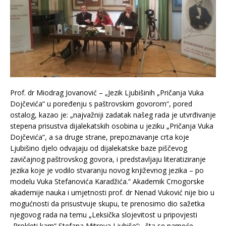
Prof. dr Miodrag Jovanović – „Jezik Ljubišinih „Pričanja Vuka
Dojčevića“ u poređenju s paštrovskim govorom“, pored
ostalog, kazao je: „najvažniji zadatak našeg rada je utvrđivanje
stepena prisustva dijalekatskih osobina u jeziku „Pričanja Vuka
Dojčevića“, a sa druge strane, prepoznavanje crta koje
Ljubišino djelo odvajaju od dijalekatske baze piščevog
zavičajnog paštrovskog govora, i predstavljaju literatiziranje
jezika koje je vodilo stvaranju novog književnog jezika – po
modelu Vuka Stefanovića Karadžića.“ Akademik Crnogorske
akademije nauka i umjetnosti prof. dr Nenad Vuković nije bio u
mogućnosti da prisustvuje skupu, te prenosimo dio sažetka
njegovog rada na temu „Leksička slojevitost u pripovjesti
„Prokleti kam“ Stefana Mitrova Ljubiše“: „šta se nameće