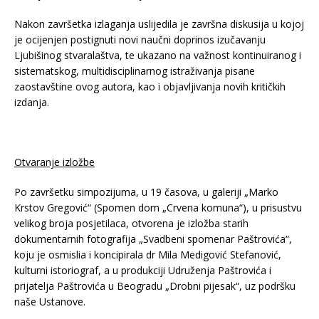
Nakon završetka izlaganja uslijedila je završna diskusija u kojoj
je ocijenjen postignuti novi naučni doprinos izučavanju
Ljubišinog stvaralaštva, te ukazano na važnost kontinuiranog i
sistematskog, multidisciplinarnog istraživanja pisane
zaostavštine ovog autora, kao i objavljivanja novih kritičkih
izdanja.
Otvaranje izložbe
Po završetku simpozijuma, u 19 časova, u galeriji „Marko
Krstov Gregović“ (Spomen dom „Crvena komuna“), u prisustvu
velikog broja posjetilaca, otvorena je izložba starih
dokumentarnih fotografija „Svadbeni spomenar Paštrovića“,
koju je osmislia i koncipirala dr Mila Medigović Stefanović,
kulturni istoriograf, a u produkciji Udruženja Paštrovića i
prijatelja Paštrovića u Beogradu „Drobni pijesak“, uz podršku
naše Ustanove.