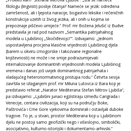
filologu (lingvisti) poslije čitanja? Nameće se jezik: određena
zamršenost, ali i ljepota naracije, bogastvo leksike i rečeničnih
konstrukcija uzetih iz živog jezika, ali i onih u kojima se
prepoznaje piščevo umijeće.“ Prof. mr Božena Jelušić iz Budve
predstavila je rad pod nazivom „Semantika patrijahalnog
modela u Ljubišinoj „Skočiđevojci““. Izdvajamo: „Jednom
uspostavljena procjena klasične vrijednosti Ljubišinog djela
(barem u okviru crnogorske i takozvane regionalne
književnosti) ne može i ne smije podrazumijevati
internalizovanje dominantnih vrijednosnih modela Ljubišinog
vremena i danas još uvijek dominantnog patrijarhata i
vladajućeg heteronormativnog pristupa rodu.“ Četvrta sesija
završila se izlaganjem prof. mr Miluna Lutovca iz Bara koji je
predstavio referat „Narator Mediterana Stefan Mitrov Ljubiša“,
pa izdvajamo: „Ljubišini junaci egzistiraju između Carigrada i
Venecije, centara civilizacija, koji su na području Boke,
Paštrovića i Crne Gore vjekovima dominirali i ostavljali duboke
tragove. To je, u stvari, prostor Mediterana koji u Ljubišinom
djelu ne postoji samo geofizički nego i višeslojno, simbolički,
asocijativno, kulturno-istorijski i dokumentarno-arhivski.“