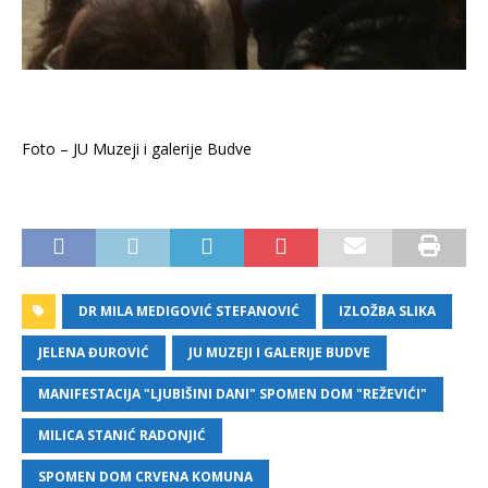
Foto – JU Muzeji i galerije Budve
DR MILA MEDIGOVIĆ STEFANOVIĆ
IZLOŽBA SLIKA
JELENA ĐUROVIĆ
JU MUZEJI I GALERIJE BUDVE
MANIFESTACIJA "LJUBIŠINI DANI" SPOMEN DOM "REŽEVIĆI"
MILICA STANIĆ RADONJIĆ
SPOMEN DOM CRVENA KOMUNA