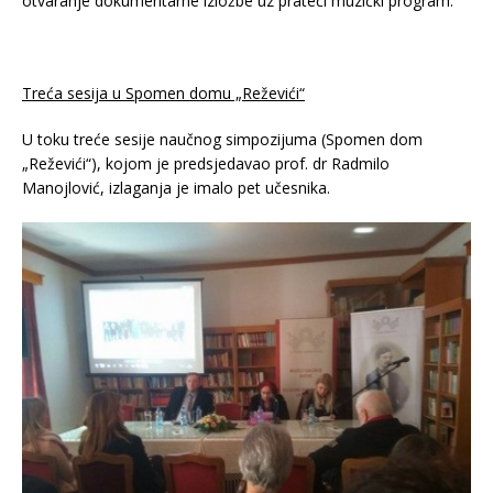
otvaranje dokumentarne izložbe uz prateći muzički program.
Treća sesija u Spomen domu „Reževići“
U toku treće sesije naučnog simpozijuma (Spomen dom
„Reževići“), kojom je predsjedavao prof. dr Radmilo
Manojlović, izlaganja je imalo pet učesnika.