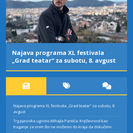
ma XL festivala
Trg pjesnika ugos
za subotu, 8. avgust
Pantića: Književn
za onim što ne mo
dokučimo
Najava programa XL festivala „Grad teatar“ za subotu, 8.
avgust
Trg pjesnika ugostio Mihajla Pantića: Književnost kao
traganje za onim što ne možemo do kraja da dokučimo