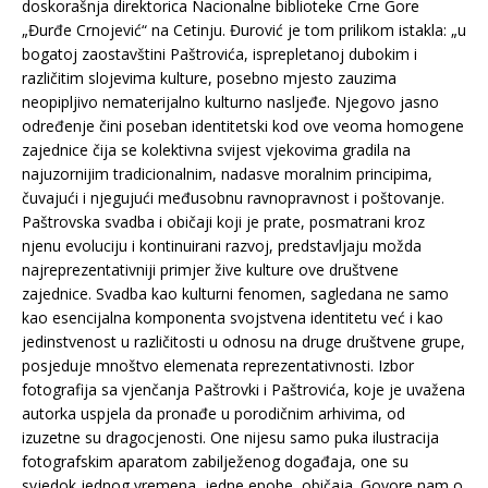
doskorašnja direktorica Nacionalne biblioteke Crne Gore
„Đurđe Crnojević“ na Cetinju. Đurović je tom prilikom istakla: „u
bogatoj zaostavštini Paštrovića, isprepletanoj dubokim i
različitim slojevima kulture, posebno mjesto zauzima
neopipljivo nematerijalno kulturno nasljeđe. Njegovo jasno
određenje čini poseban identitetski kod ove veoma homogene
zajednice čija se kolektivna svijest vjekovima gradila na
najuzornijim tradicionalnim, nadasve moralnim principima,
čuvajući i njegujući međusobnu ravnopravnost i poštovanje.
Paštrovska svadba i običaji koji je prate, posmatrani kroz
njenu evoluciju i kontinuirani razvoj, predstavljaju možda
najreprezentativniji primjer žive kulture ove društvene
zajednice. Svadba kao kulturni fenomen, sagledana ne samo
kao esencijalna komponenta svojstvena identitetu već i kao
jedinstvenost u različitosti u odnosu na druge društvene grupe,
posjeduje mnoštvo elemenata reprezentativnosti. Izbor
fotografija sa vjenčanja Paštrovki i Paštrovića, koje je uvažena
autorka uspjela da pronađe u porodičnim arhivima, od
izuzetne su dragocjenosti. One nijesu samo puka ilustracija
fotografskim aparatom zabilježenog događaja, one su
svjedok jednog vremena, jedne epohe, običaja. Govore nam o