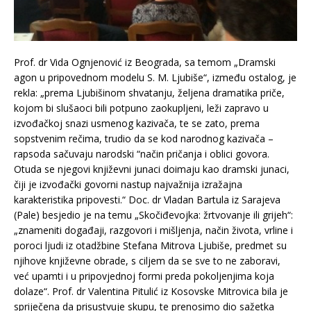
Prof. dr Vida Ognjenović iz Beograda, sa temom „Dramski
agon u pripovednom modelu S. M. Ljubiše“, između ostalog, je
rekla: „prema Ljubišinom shvatanju, željena dramatika priče,
kojom bi slušaoci bili potpuno zaokupljeni, leži zapravo u
izvođačkoj snazi usmenog kazivača, te se zato, prema
sopstvenim rečima, trudio da se kod narodnog kazivača –
rapsoda sačuvaju narodski “način pričanja i oblici govora.
Otuda se njegovi književni junaci doimaju kao dramski junaci,
čiji je izvođački govorni nastup najvažnija izražajna
karakteristika pripovesti.“ Doc. dr Vladan Bartula iz Sarajeva
(Pale) besjedio je na temu „Skočiđevojka: žrtvovanje ili grijeh“:
„znameniti događaji, razgovori i mišljenja, način života, vrline i
poroci ljudi iz otadžbine Stefana Mitrova Ljubiše, predmet su
njihove književne obrade, s ciljem da se sve to ne zaboravi,
već upamti i u pripovjednoj formi preda pokoljenjima koja
dolaze“. Prof. dr Valentina Pitulić iz Kosovske Mitrovica bila je
spriječena da prisustvuje skupu, te prenosimo dio sažetka