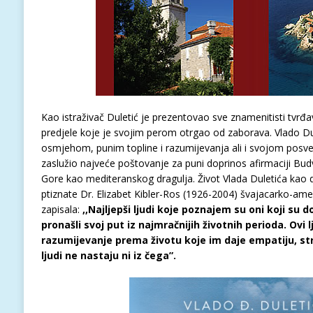
Kao istraživač Duletić je prezentovao sve znamenitisti tvrđa
predjele koje je svojim perom otrgao od zaborava. Vlado Du
osmjehom, punim topline i razumijevanja ali i svojom pos
zaslužio najveće poštovanje za puni doprinos afirmaciji Bud
Gore kao mediteranskog dragulja. Život Vlada Duletića kao da
ptiznate Dr. Elizabet Kibler-Ros (1926-2004) švajacarko-amer
zapisala:
,,Najljepši ljudi koje poznajem su oni koji su dož
pronašli svoj put iz najmračnijih životnih perioda. Ovi 
razumijevanje prema životu koje im daje empatiju, strp
ljudi ne nastaju ni iz čega”.