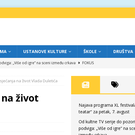
IMA
USTANOVE KULTURE
ŠKOLE
DRUŠTVA
dviga: „Više od igre” na sceni između crkava
FOKUS
eatar“ za četvrtak, 6. avgust
FOKUS
 sjećanja na život Vlada Duletića
ium“ otvorio novo poglavlje likovnog programa Grada teatra
FOKUS
eatar“ za srijedu, 5. avgust
FOKUS
 na život
eatar“ za petak, 7. avgust
FOKUS
Najava programa XL festival
teatar“ za petak, 7. avgust
Od kultne TV serije do pozor
podviga: „Više od igre” na sc
između crkava