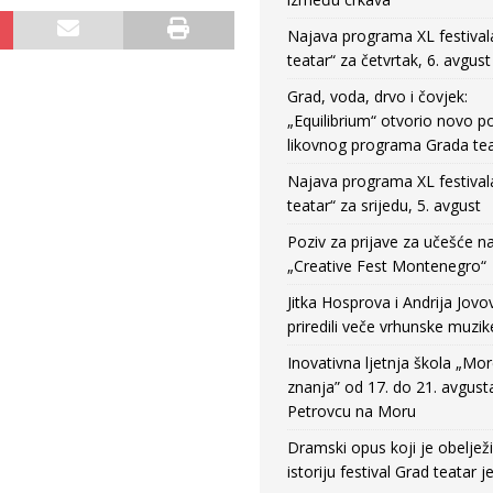
Najava programa XL festival
teatar“ za četvrtak, 6. avgust
Grad, voda, drvo i čovjek:
„Equilibrium“ otvorio novo po
likovnog programa Grada tea
Najava programa XL festival
teatar“ za srijedu, 5. avgust
Poziv za prijave za učešće n
„Creative Fest Montenegro“
Jitka Hosprova i Andrija Jovo
priredili veče vrhunske muzik
Inovativna ljetnja škola „Mo
znanja” od 17. do 21. avgust
Petrovcu na Moru
Dramski opus koji je obeljež
istoriju festival Grad teatar j