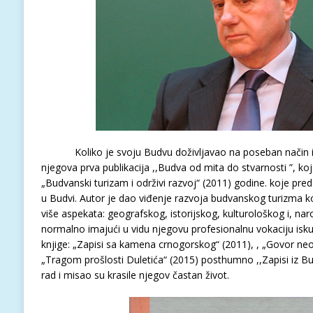
Koliko je svoju Budvu doživljavao na poseban način i n
njegova prva publikacija ,,Budva od mita do stvarnosti ”, koj
„Budvanski turizam i održivi razvoj“ (2011) godine. koje predst
u Budvi. Autor je dao viđenje razvoja budvanskog turizma
više aspekata: geografskog, istorijskog, kulturološkog i, na
normalno imajući u vidu njegovu profesionalnu vokaciju isk
knjige: „Zapisi sa kamena crnogorskog“ (2011), , „Govor ne
„Tragom prošlosti Duletića“ (2015) posthumno ,,Zapisi iz B
rad i misao su krasile njegov častan život.