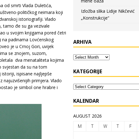
mene oaza
a od smrti Vlada Duletića,
Izložba slika Lidije Nikčević
ruštveno-političkog neimara koji
„Konstrukcije“
vanskoj istoriografiji. Vlado
), tamo đe su ga vezivale
isao u svojim knjigama pored četri
ići) na padinama Lovćenskog
ARHIVA
roveo je u Crnoj Gori, uvijek
kojima se znojem, suzom,
epletala dva menataliteta kojima
o svjestan da su na tom
KATEGORIJE
storiji, ispisane najljepše
z najuzvišenijih primjera. Vlado
postao je simbol one hrabre i
KALENDAR
AUGUST 2026
M
T
W
T
F