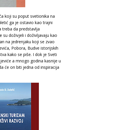
 koji su poput svetionika na
etić ga je ostavio kao trajni
a treba da predstavlja
su doživjeli i doživljavaju kao
etan na jedrenjaku koji se zvao
jevića, Pobora, Budve istorijskih
tva kako se piše. I dok je Sveti
anjeviće a mnogo godina kasnije u
a će on biti jedna od inspiracija