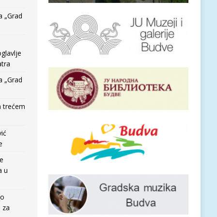
a „Grad
glavlje
tra
a „Grad
a trećem
vić
e
re
a u
io
e za