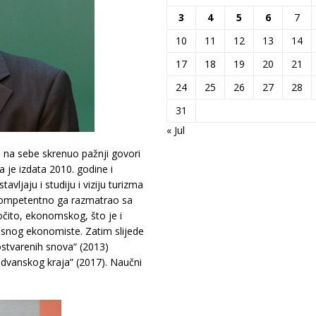
3
4
5
6
7
10
11
12
13
14
17
18
19
20
21
24
25
26
27
28
31
« Jul
a sebe skrenuo pažnji govori
a je izdata 2010. godine i
avljaju i studiju i viziju turizma
 kompetentno ga razmatrao sa
ročito, ekonomskog, što je i
usnog ekonomiste. Zatim slijede
ostvarenih snova“ (2013)
udvanskog kraja” (2017). Naučni