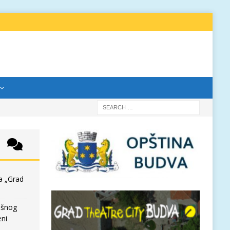
a „Grad
išnog
eni