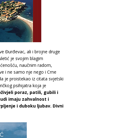
ve Đurđevac, ali i brojne druge
letić je svojim blagim
većenošću, naučnim radom,
ve i ne samo nje nego i Crne
 je proistekao iz citata svjetski
ičkog psihijatra koja je
ivjeli poraz, patili, gubili i
ljudi imaju zahvalnost i
ljenje i duboku ljubav. Divni