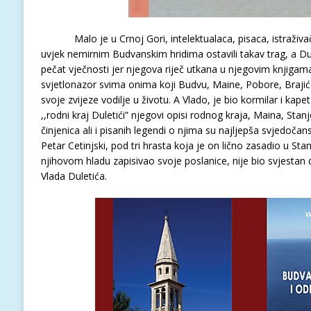
Malo je u Crnoj Gori, intelektualaca, pisaca, istraživača
uvjek nemirnim Budvanskim hridima ostavili takav trag, a Dul
pečat vječnosti jer njegova riječ utkana u njegovim knjigam
svjetlonazor svima onima koji Budvu, Maine, Pobore, Brajiće 
svoje zvijeze vodilje u životu. A Vlado, je bio kormilar i kap
,,rodni kraj Duletići” njegovi opisi rodnog kraja, Maina, Stan
činjenica ali i pisanih legendi o njima su najljepša svjedočans
Petar Cetinjski, pod tri hrasta koja je on lično zasadio u St
njihovom hladu zapisivao svoje poslanice, nije bio svjestan d
Vlada Duletića.