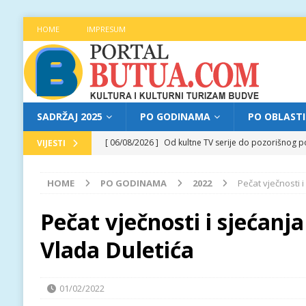
HOME
IMPRESUM
SADRŽAJ 2025
PO GODINAMA
PO OBLAST
[ 06/08/2026 ]
Od kultne TV serije do pozorišnog po
VIJESTI
[ 05/08/2026 ]
Najava programa XL festivala „Grad t
HOME
PO GODINAMA
2022
Pečat vječnosti i
[ 05/08/2026 ]
Grad, voda, drvo i čovjek: „Equilibr
[ 04/08/2026 ]
Najava programa XL festivala „Grad t
Pečat vječnosti i sjećanja
[ 06/08/2026 ]
Najava programa XL festivala „Grad t
Vlada Duletića
01/02/2022