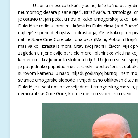
U aprilu mjesecu tekuće godine, biće tačno pet godin
neumornog klesara pisane riječi, istraživača, turizmologa, d
je ostavio trajan pečat u novijoj kako Crnogorskoj tako i Bud
Duletić se rodio u lomnim i krševitim Duletićima (kod Budve
najljepše spone djetinjstva i odrastanja, đe je kako je on p
nahije Stare Crne Gore bila i ona peta (Maini, Pobori i Braj
masiva koji izrasta iz mora. Čitav svoj radni i životni vijek p
zagledan u njene dvije paralele more i planinske vrleti na 
kamenom i krvlju branila sloboda i riječ. U njemu su se ispr
je podjednako pripadao mediteranski i podlovćenski, dubok
surovom kamenu, u našoj hiljadugodišnjoj burnoj i nemirnoj i
stranice crnogorske slobode i vrijednosno oblikovan čitav ni
Duletić je u sebi nosio sve vrijednosti crnogorskog morala, 
demokratske Crne Gore, koju je nosio u svom srcu i sebi.