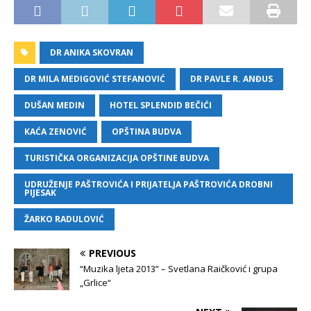
DR ANIKA SKOVRAN
DR MILA MEDIGOVIĆ STEFANOVIĆ
DR PAVLE R. ANĐUS
DUŠAN MEDIN
HOTEL SPLENDID BEČIĆI
KAĆA ZENOVIĆ
OPŠTINA BUDVA
TURISTIČKA ORGANIZACIJA OPŠTINE BUDVA
UDRUŽENJE PAŠTROVIĆA I PRIJATELJA PAŠTROVIĆA DROBNI
PIJESAK
ŽARKO RADULOVIĆ
PREVIOUS
“Muzika ljeta 2013” – Svetlana Raičković i grupa
„Grlice“