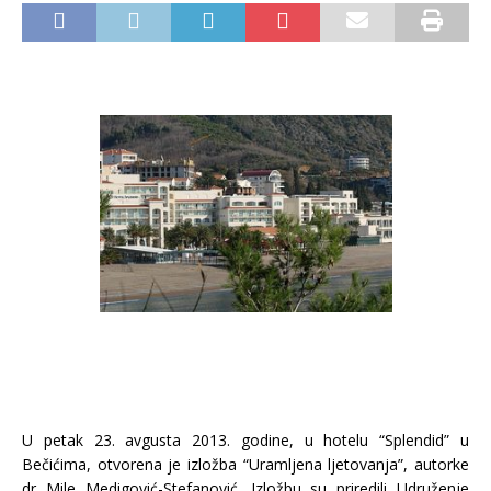
U petak 23. avgusta 2013. godine, u hotelu “Splendid” u
Bečićima, otvorena je izložba “Uramljena ljetovanja”, autorke
dr Mile Medigović-Stefanović. Izložbu su priredili Udruženje