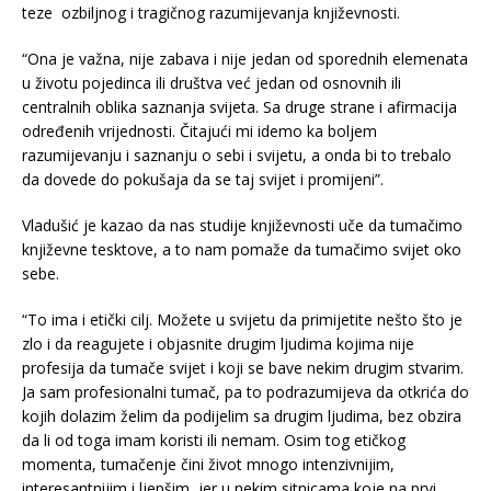
teze ozbiljnog i tragičnog razumijevanja književnosti.
“Ona je važna, nije zabava i nije jedan od sporednih elemenata
u životu pojedinca ili društva već jedan od osnovnih ili
centralnih oblika saznanja svijeta. Sa druge strane i afirmacija
određenih vrijednosti. Čitajući mi idemo ka boljem
razumijevanju i saznanju o sebi i svijetu, a onda bi to trebalo
da dovede do pokušaja da se taj svijet i promijeni”.
Vladušić je kazao da nas studije književnosti uče da tumačimo
književne tesktove, a to nam pomaže da tumačimo svijet oko
sebe.
“To ima i etički cilj. Možete u svijetu da primijetite nešto što je
zlo i da reagujete i objasnite drugim ljudima kojima nije
profesija da tumače svijet i koji se bave nekim drugim stvarim.
Ja sam profesionalni tumač, pa to podrazumijeva da otkrića do
kojih dolazim želim da podijelim sa drugim ljudima, bez obzira
da li od toga imam koristi ili nemam. Osim tog etičkog
momenta, tumačenje čini život mnogo intenzivnijim,
interesantnijim i ljepšim, jer u nekim sitnicama koje na prvi