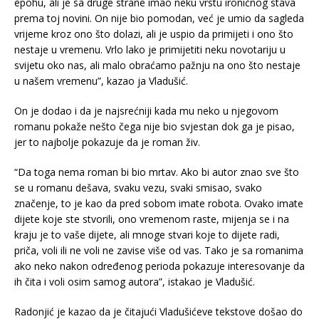
epohu, ali je sa druge strane imao neku vrstu ironičnog stava
prema toj novini. On nije bio pomodan, već je umio da sagleda
vrijeme kroz ono što dolazi, ali je uspio da primijeti i ono što
nestaje u vremenu. Vrlo lako je primijetiti neku novotariju u
svijetu oko nas, ali malo obraćamo pažnju na ono što nestaje
u našem vremenu”, kazao ja Vladušić.
On je dodao i da je najsrećniji kada mu neko u njegovom
romanu pokaže nešto čega nije bio svjestan dok ga je pisao,
jer to najbolje pokazuje da je roman živ.
“Da toga nema roman bi bio mrtav. Ako bi autor znao sve što
se u romanu dešava, svaku vezu, svaki smisao, svako
značenje, to je kao da pred sobom imate robota. Ovako imate
dijete koje ste stvorili, ono vremenom raste, mijenja se i na
kraju je to vaše dijete, ali mnoge stvari koje to dijete radi,
priča, voli ili ne voli ne zavise više od vas. Tako je sa romanima
ako neko nakon određenog perioda pokazuje interesovanje da
ih čita i voli osim samog autora”, istakao je Vladušić.
Radonjić je kazao da je čitajući Vladušićeve tekstove došao do