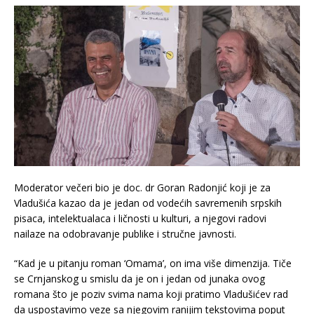
Moderator večeri bio je doc. dr Goran Radonjić koji je za
Vladušića kazao da je jedan od vodećih savremenih srpskih
pisaca, intelektualaca i ličnosti u kulturi, a njegovi radovi
nailaze na odobravanje publike i stručne javnosti.
“Kad je u pitanju roman ‘Omama’, on ima više dimenzija. Tiče
se Crnjanskog u smislu da je on i jedan od junaka ovog
romana što je poziv svima nama koji pratimo Vladušićev rad
da uspostavimo veze sa njegovim ranijim tekstovima poput