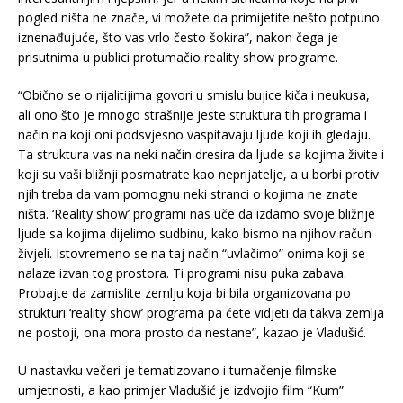
pogled ništa ne znače, vi možete da primijetite nešto potpuno
iznenađujuće, što vas vrlo često šokira”, nakon čega je
prisutnima u publici protumačio reality show programe.
“Obično se o rijalitijima govori u smislu bujice kiča i neukusa,
ali ono što je mnogo strašnije jeste struktura tih programa i
način na koji oni podsvjesno vaspitavaju ljude koji ih gledaju.
Ta struktura vas na neki način dresira da ljude sa kojima živite i
koji su vaši bližnji posmatrate kao neprijatelje, a u borbi protiv
njih treba da vam pomognu neki stranci o kojima ne znate
ništa. ‘Reality show’ programi nas uče da izdamo svoje bližnje
ljude sa kojima dijelimo sudbinu, kako bismo na njihov račun
živjeli. Istovremeno se na taj način “uvlačimo” onima koji se
nalaze izvan tog prostora. Ti programi nisu puka zabava.
Probajte da zamislite zemlju koja bi bila organizovana po
strukturi ‘reality show’ programa pa ćete vidjeti da takva zemlja
ne postoji, ona mora prosto da nestane”, kazao je Vladušić.
U nastavku večeri je tematizovano i tumačenje filmske
umjetnosti, a kao primjer Vladušić je izdvojio film “Kum”