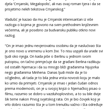
djela ‘Crnjanski, Megalopolis’, ali nas ovaj roman tjera i da se
prisjetimo nekih tekstova Crnjanskog.”
Vladušić je kazao da mu je Crnjanski interesantan iz više
razloga o kojima je govorio na svim prethodnim književnim
večerima, ali je posebno za budvansku publiku otkrio novi
razlog.
“On je imao jednu nevjerovatnu osobinu da je naslućivao šta
je ono novo u vremenu u kom živi. To nisu uspjeli da urade svi
ljudi oko njega. On kada piše o Berlinu u jednom svom
putopisu, on tačno primjećuje da se građani Berlina razlikuju
od ostalih Njemaca i da su mnogo bliži građanima Njujorka
nego građanima Minhena. Danas ljudi misle da je to
očigledno, ali tada je to bila jedna vrsta novosti koju je malo
ko umio da primijeti. Crnjanski je imao i jedan čudan odnos
prema modernosti, on je u svojoj knjizi o Njemačkoj pisao o
filmu, razumio se dobro u vazduhoplovstvo, a to su bile dvije
šik teme nakon Prvog svjetskog rata. On je bio čovjek koji je
vrlo dobro razumio šta je u tom trenutku važno i šta određuje