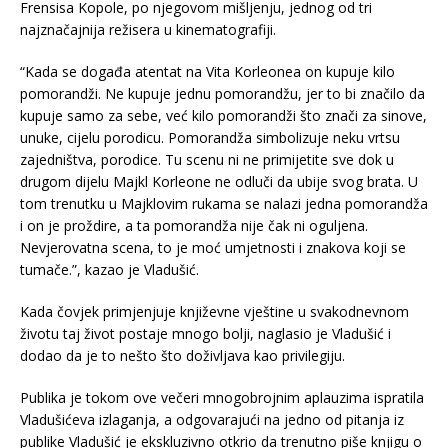
Frensisa Kopole, po njegovom mišljenju, jednog od tri
najznačajnija režisera u kinematografiji.
“Kada se događa atentat na Vita Korleonea on kupuje kilo
pomorandži. Ne kupuje jednu pomorandžu, jer to bi značilo da
kupuje samo za sebe, već kilo pomorandži što znači za sinove,
unuke, cijelu porodicu. Pomorandža simbolizuje neku vrtsu
zajedništva, porodice. Tu scenu ni ne primijetite sve dok u
drugom dijelu Majkl Korleone ne odluči da ubije svog brata. U
tom trenutku u Majklovim rukama se nalazi jedna pomorandža
i on je proždire, a ta pomorandža nije čak ni oguljena.
Nevjerovatna scena, to je moć umjetnosti i znakova koji se
tumače.”, kazao je Vladušić.
Kada čovjek primjenjuje književne vještine u svakodnevnom
životu taj život postaje mnogo bolji, naglasio je Vladušić i
dodao da je to nešto što doživljava kao privilegiju.
Publika je tokom ove večeri mnogobrojnim aplauzima ispratila
Vladušićeva izlaganja, a odgovarajući na jedno od pitanja iz
publike Vladušić je ekskluzivno otkrio da trenutno piše knjigu o