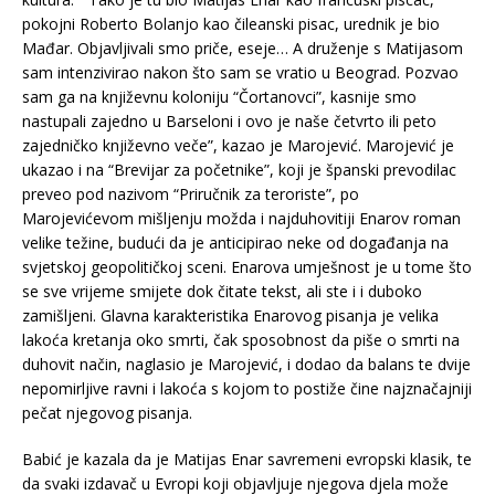
pokojni Roberto Bolanjo kao čileanski pisac, urednik je bio
Mađar. Objavljivali smo priče, eseje… A druženje s Matijasom
sam intenzivirao nakon što sam se vratio u Beograd. Pozvao
sam ga na književnu koloniju “Čortanovci”, kasnije smo
nastupali zajedno u Barseloni i ovo je naše četvrto ili peto
zajedničko književno veče”, kazao je Marojević. Marojević je
ukazao i na “Brevijar za početnike”, koji je španski prevodilac
preveo pod nazivom “Priručnik za teroriste”, po
Marojevićevom mišljenju možda i najduhovitiji Enarov roman
velike težine, budući da je anticipirao neke od događanja na
svjetskoj geopolitičkoj sceni. Enarova umješnost je u tome što
se sve vrijeme smijete dok čitate tekst, ali ste i i duboko
zamišljeni. Glavna karakteristika Enarovog pisanja je velika
lakoća kretanja oko smrti, čak sposobnost da piše o smrti na
duhovit način, naglasio je Marojević, i dodao da balans te dvije
nepomirljive ravni i lakoća s kojom to postiže čine najznačajniji
pečat njegovog pisanja.
Babić je kazala da je Matijas Enar savremeni evropski klasik, te
da svaki izdavač u Evropi koji objavljuje njegova djela može