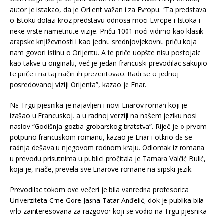
autor je istakao, da je Orijent važan i za Evropu. “Ta predstava
o Istoku dolazi kroz predstavu odnosa moći Evrope i Istoka i
neke vrste nametnute vizije. Priču 1001 noći vidimo kao klasik
arapske književnosti i kao jednu srednjovjekovnu priču koja
nam govori istinu o Orijentu. A te priče uopšte nisu postojale
kao takve u originalu, već je jedan francuski prevodilac sakupio
te priče i na taj način ih prezentovao. Radi se o jednoj
posredovanoj viziji Orijenta”, kazao je Enar.
Na Trgu pjesnika je najavljen i novi Enarov roman koji je
izašao u Francuskoj, a u radnoj verziji na našem jeziku nosi
naslov “Godišnja gozba grobarskog bratstva”. Riječ je o prvom
potpuno francuskom romanu, kazao je Enar i otkrio da se
radnja dešava u njegovom rodnom kraju. Odlomak iz romana
u prevodu prisutnima u publici pročitala je Tamara Valčić Bulić,
koja je, inače, prevela sve Enarove romane na srpski jezik.
Prevodilac tokom ove večeri je bila vanredna profesorica
Univerziteta Crne Gore Jasna Tatar Anđelić, dok je publika bila
vrlo zainteresovana za razgovor koji se vodio na Trgu pjesnika