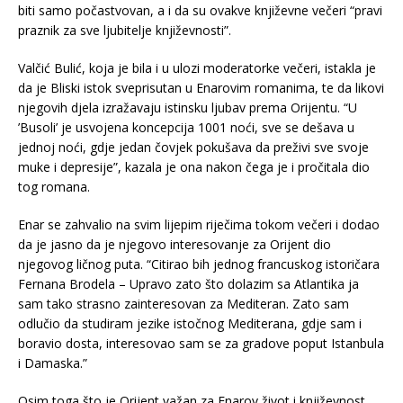
biti samo počastvovan, a i da su ovakve književne večeri “pravi
praznik za sve ljubitelje književnosti”.
Valčić Bulić, koja je bila i u ulozi moderatorke večeri, istakla je
da je Bliski istok sveprisutan u Enarovim romanima, te da likovi
njegovih djela izražavaju istinsku ljubav prema Orijentu. “U
’Busoli’ je usvojena koncepcija 1001 noći, sve se dešava u
jednoj noći, gdje jedan čovjek pokušava da preživi sve svoje
muke i depresije”, kazala je ona nakon čega je i pročitala dio
tog romana.
Enar se zahvalio na svim lijepim riječima tokom večeri i dodao
da je jasno da je njegovo interesovanje za Orijent dio
njegovog ličnog puta. “Citirao bih jednog francuskog istoričara
Fernana Brodela – Upravo zato što dolazim sa Atlantika ja
sam tako strasno zainteresovan za Mediteran. Zato sam
odlučio da studiram jezike istočnog Mediterana, gdje sam i
boravio dosta, interesovao sam se za gradove poput Istanbula
i Damaska.”
Osim toga što je Orijent važan za Enarov život i književnost,