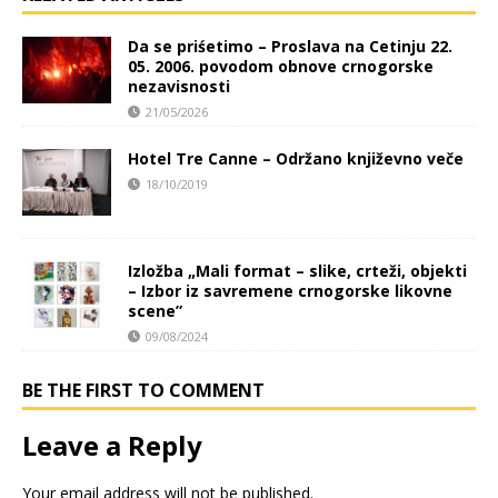
Da se priśetimo – Proslava na Cetinju 22.
05. 2006. povodom obnove crnogorske
nezavisnosti
21/05/2026
Hotel Tre Canne – Održano književno veče
18/10/2019
Izložba „Mali format – slike, crteži, objekti
– Izbor iz savremene crnogorske likovne
scene”
09/08/2024
BE THE FIRST TO COMMENT
Leave a Reply
Your email address will not be published.