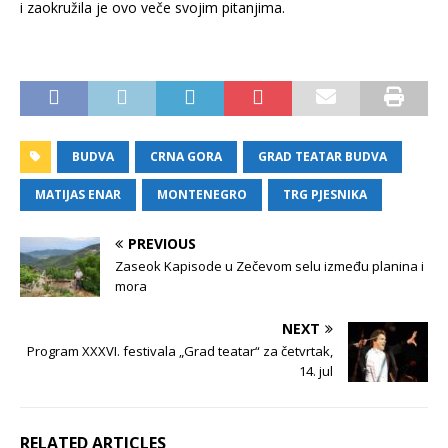
i zaokružila je ovo veče svojim pitanjima.
BUDVA
CRNA GORA
GRAD TEATAR BUDVA
MATIJAS ENAR
MONTENEGRO
TRG PJESNIKA
PREVIOUS
Zaseok Kapisode u Zečevom selu između planina i
mora
NEXT
Program XXXVI. festivala „Grad teatar“ za četvrtak,
14. jul
RELATED ARTICLES