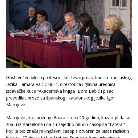
Gosti večeri bili su profesor i književni prevodilac sa francuskog
jezika Tamara Valčić Bulić, direktorica i glavna urednica
izdavačke kuće “Akademska knjiga” Bora Babić i pisac i
prevodilac proze sa španskog i katalonskog jezika Igor
Marojević.
Marojević, koji poznaje Enara skoro 20 godina, kazao je da se
znaju iz Barselone i da su zajedno bili dio časopisa “Lateral”
koji je bio značajni književni časopis otvoren za pisce različitih
kultura. “Tako je tu bio Matijas Enar kao francuski piscac,