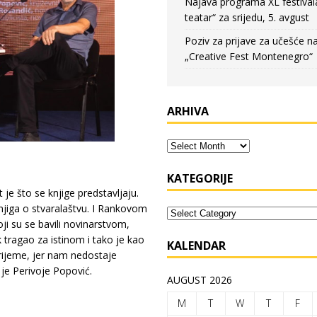
Najava programa XL festival
teatar“ za srijedu, 5. avgust
Poziv za prijave za učešće n
„Creative Fest Montenegro“
ARHIVA
KATEGORIJE
je što se knjige predstavljaju.
 knjiga o stvaralaštvu. I Rankovom
koji su se bavili novinarstvom,
k tragao za istinom i tako je kao
KALENDAR
vrijeme, jer nam nedostaje
je Perivoje Popović.
AUGUST 2026
M
T
W
T
F