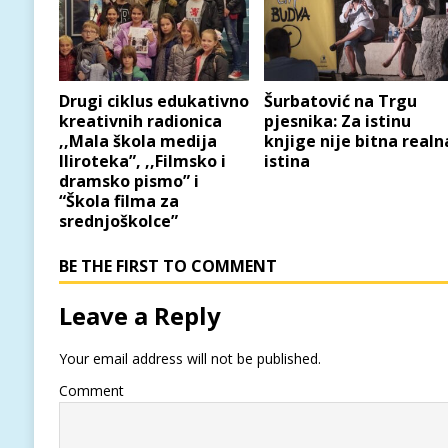
Drugi ciklus edukativno
Šurbatović na Trgu
kreativnih radionica
pjesnika: Za istinu
,,Mala škola medija
knjige nije bitna realn
Iliroteka”, ,,Filmsko i
istina
dramsko pismo” i
“Škola filma za
srednjoškolce”
BE THE FIRST TO COMMENT
Leave a Reply
Your email address will not be published.
Comment