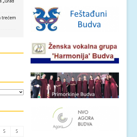
a „Grad
a trećem
S
S