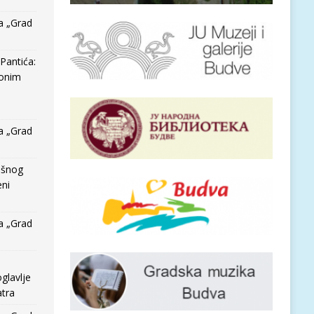
a „Grad
Pantića:
 onim
a „Grad
išnog
eni
a „Grad
glavlje
tra