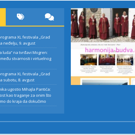
rograma XL festivala „Grad
za neđelju, 9. avgust
 luda“ na tvrđavi Mogren:
zmeđu stvarnosti i virtuelnog
a
ka luda“ na
Najava programa XL
rograma XL festivala „Grad
i Mogren:
festivala „Grad teatar
za subotu, 8. avgust
 između
za subotu, 8. avgust
nika ugostio Mihajla Pantića:
sti i virtuelnog
ost kao traganje za onim što
ra
mo do kraja da dokučimo