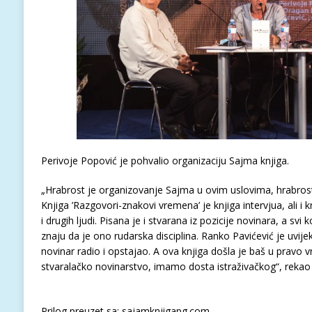
Perivoje Popović je pohvalio organizaciju Sajma knjiga.
„Hrabrost je organizovanje Sajma u ovim uslovima, hrabrost 
Knjiga ’Razgovori-znakovi vremena’ je knjiga intervjua, ali i
i drugih ljudi. Pisana je i stvarana iz pozicije novinara, a svi 
znaju da je ono rudarska disciplina. Ranko Pavićević je uvije
novinar radio i opstajao. A ova knjiga došla je baš u pravo 
stvaralačko novinarstvo, imamo dosta istraživačkog“, rekao 
Prilog preuzet sa: sajamknjigapg.com