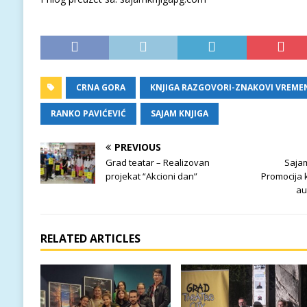
CRNA GORA
KNJIGA RAZGOVORI-ZNAKOVI VREME
RANKO PAVIĆEVIĆ
SAJAM KNJIGA
PREVIOUS
Grad teatar – Realizovan
Sajam
projekat “Akcioni dan”
Promocija k
au
RELATED ARTICLES