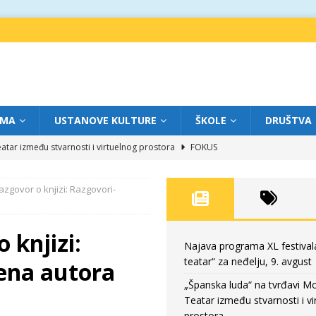
IMA
USTANOVE KULTURE
ŠKOLE
DRUŠTVA
atar između stvarnosti i virtuelnog prostora
FOKUS
eatar“ za subotu, 8. avgust
FOKUS
azgovor o knjizi: Razgovori-
a: Književnost kao traganje za onim što ne možemo do kraja da dokučimo
 knjizi:
eatar“ za petak, 7. avgust
FOKUS
Najava programa XL festival
teatar“ za neđelju, 9. avgust
ena autora
eatar“ za neđelju, 9. avgust
FOKUS
„Španska luda“ na tvrđavi M
Teatar između stvarnosti i vi
prostora