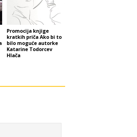
Promocija knjige
kratkih priča Ako bi to
a
bilo moguće autorke
Katarine Todorcev
Hlača