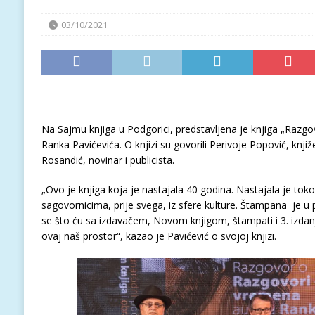
03/10/2021
Na Sajmu knjiga u Podgorici, predstavljena je knjiga „Razg
Ranka Pavićevića. O knjizi su govorili Perivoje Popović, književ
Rosandić, novinar i publicista.
„Ovo je knjiga koja je nastajala 40 godina. Nastajala je tok
sagovornicima, prije svega, iz sfere kulture. Štampana je u
se što ću sa izdavačem, Novom knjigom, štampati i 3. izdanj
ovaj naš prostor“, kazao je Pavićević o svojoj knjizi.