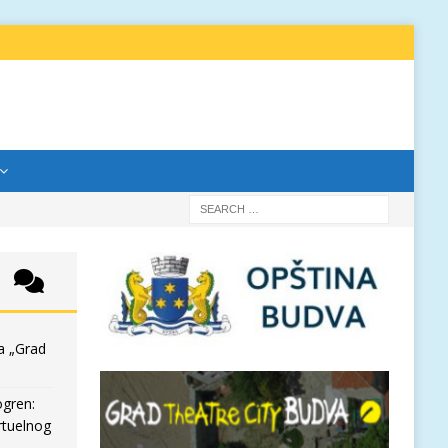
a „Grad
ogren:
rtuelnog