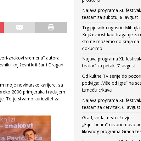
Najava programa XL festival
teatar“ za subotu, 8. avgust
Trg pjesnika ugostio Mihajla 
Književnost kao traganje za
što ne možemo do kraja da
dokučimo
ovori-znakovi vremena“ autora
Najava programa XL festival
nik i književni kritičar i Dragan
teatar“ za petak, 7. avgust
Od kultne TV serije do pozor
podviga: „Više od igre” na sc
om moje novinarske karijere, sa
između crkava
 preko 2000 primjeraka i radujem
e. To je stvarno kuriozitet za
Najava programa XL festival
teatar“ za četvrtak, 6. avgust
Grad, voda, drvo i čovjek:
„Equilibrium“ otvorio novo po
likovnog programa Grada tea