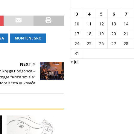
3
4
5
6
7
10
11
12
13
14
17
18
19
20
21
NA
MONTENEGRO
24
25
26
27
28
31
« Jul
NEXT
 knjiga Podgorica –
njige “Kriza smisla”
tora Krsta Vukovića