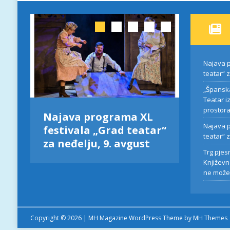
Najava p
teatar“ 
„Španska
Teatar i
prostor
L
Najava programa XL
„Špans
Najava p
tar“
festivala „Grad teatar“
tvrđav
teatar“ 
za neđelju, 9. avgust
Teatar
Trg pjes
stvarno
Književn
prosto
ne može
Copyright © 2026 | MH Magazine WordPress Theme by
MH Themes