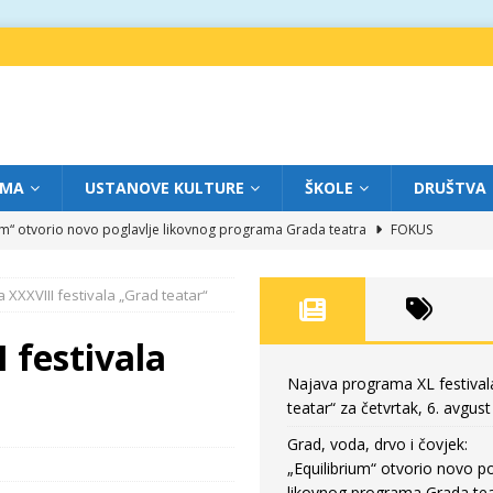
IMA
USTANOVE KULTURE
ŠKOLE
DRUŠTVA
ium“ otvorio novo poglavlje likovnog programa Grada teatra
FOKUS
eatar“ za srijedu, 5. avgust
FOKUS
 XXXVIII festivala „Grad teatar“
m „Creative Fest Montenegro“
BAUO
edili veče vrhunske muzike
GRAD TEATAR
 festivala
eatar“ za četvrtak, 6. avgust
FOKUS
Najava programa XL festival
teatar“ za četvrtak, 6. avgust
Grad, voda, drvo i čovjek:
„Equilibrium“ otvorio novo po
likovnog programa Grada tea