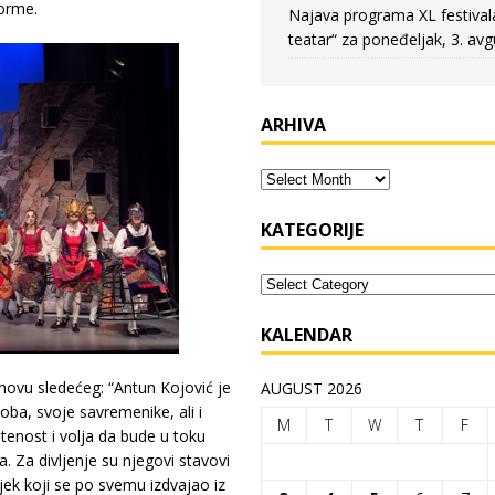
orme.
Najava programa XL festival
teatar“ za poneđeljak, 3. avg
ARHIVA
KATEGORIJE
KALENDAR
snovu sledećeg: “Antun Kojović je
AUGUST 2026
oba, svoje savremenike, ali i
M
T
W
T
F
tenost i volja da bude u toku
 Za divljenje su njegovi stavovi
vjek koji se po svemu izdvajao iz