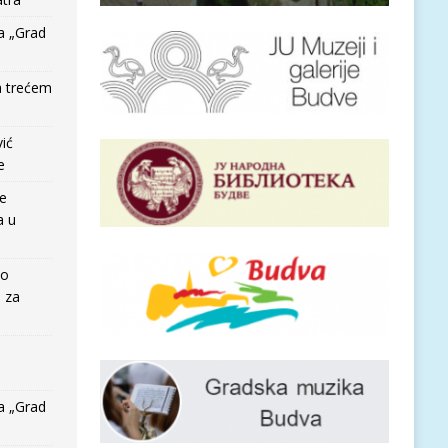
a „Grad
a trećem
vić
e
re
a u
io
e za
a „Grad