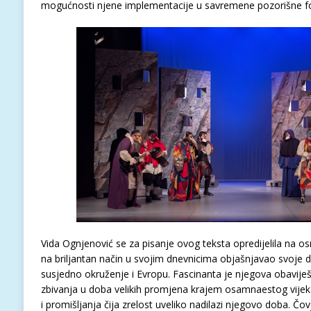
mogućnosti njene implementacije u savremene pozorišne f
Vida Ognjenović se za pisanje ovog teksta opredijelila na o
na briljantan način u svojim dnevnicima objašnjavao svoje d
susjedno okruženje i Evropu. Fascinanta je njegova obaviješ
zbivanja u doba velikih promjena krajem osamnaestog vijeka.
i promišljanja čija zrelost uveliko nadilazi njegovo doba. Čo