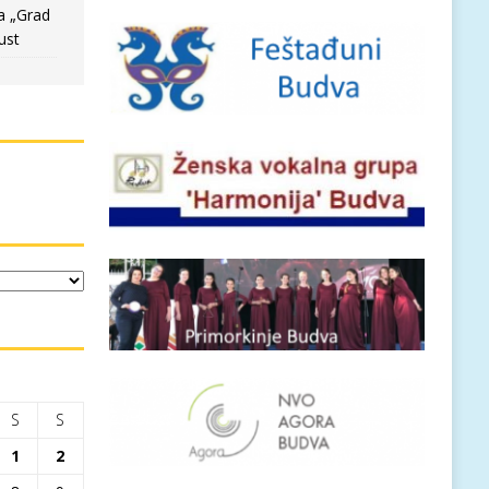
a „Grad
ust
S
S
1
2