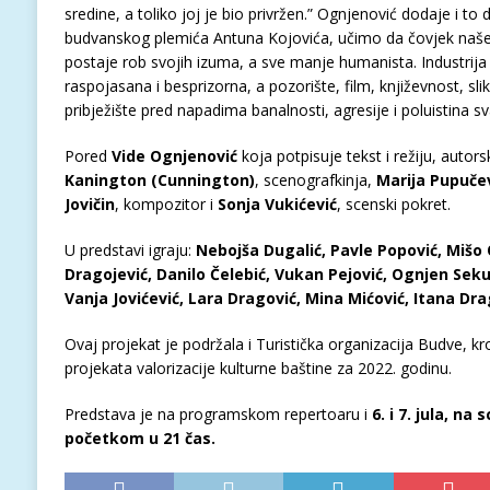
sredine, a toliko joj je bio privržen.” Ognjenović dodaje i to d
budvanskog plemića Antuna Kojovića, učimo da čovjek našeg
postaje rob svojih izuma, a sve manje humanista. Industri
raspojasana i besprizorna, a pozorište, film, književnost, sl
pribježište pred napadima banalnosti, agresije i poluistina sv
Pored
Vide Ognjenović
koja potpisuje tekst i režiju, autors
Kanington (Cunnington)
, scenografkinja,
Marija Pupuče
Jovičin
, kompozitor i
Sonja Vukićević
, scenski pokret.
U predstavi igraju:
Nebojša Dugalić, Pavle Popović, Mišo O
Dragojević, Danilo Čelebić, Vukan Pejović, Ognjen Seku
Vanja Jovićević, Lara Dragović, Mina Mićović, Itana Dr
Ovaj projekat je podržala i Turistička organizacija Budve, kr
projekata valorizacije kulturne baštine za 2022. godinu.
Predstava je na programskom repertoaru i
6. i 7. jula,
na s
početkom u 21 čas.