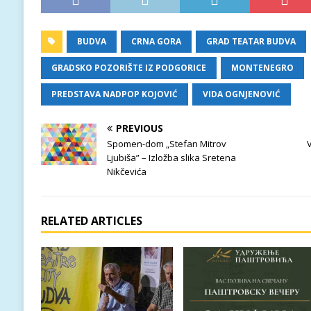
BUDVA
CRNA GORA
GRAD TEATAR BUDVA
GRADSKO POZORIŠTE IZ PODGORICE
MONTENEGRO
PREDSTAVA NADPOP KOJOVIĆ
VIDA OGNJENOVIĆ
PREVIOUS
Spomen-dom „Stefan Mitrov
Ljubiša” – Izložba slika Sretena
Nikčevića
RELATED ARTICLES