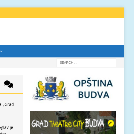
a „Grad
glavlje
tra