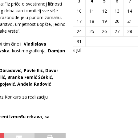
3
4
5
6
7
a: “Iz priče o svestranoj ličnosti
 doba kao izumitelj sve više
10
11
12
13
14
ja razonode je u punom zamahu,
17
18
19
20
21
ikarstvo, umjetnost uopšte, jedino
ake vrste”.
24
25
26
27
28
31
ki tim čine i
Vladislava
« Jul
vska
, kostimografkinja,
Damjan
bradović, Pavle Ilić, Davor
lić, Branka Femić Šćekić,
agojević, Anđela Radović
oz Konkurs za realizaciju
ceni Između crkava, sa