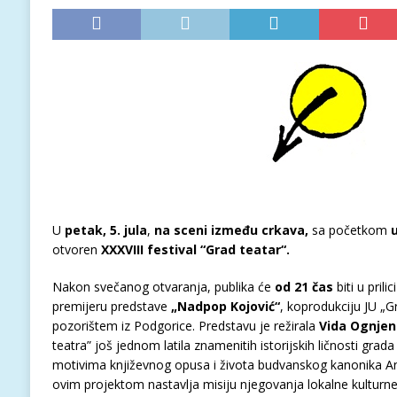
U
petak, 5. jula
,
na sceni između crkava
,
sa početkom
u
otvoren
XXXVIII festival “Grad teatar“.
Nakon svečanog otvaranja, publika će
od 21 čas
biti u pril
premijeru predstave
„Nadpop Kojović“
, koprodukciju JU „G
pozorištem iz Podgorice. Predstavu je režirala
Vida Ognjen
teatra” još jednom latila znamenitih istorijskih ličnosti gra
motivima književnog opusa i života budvanskog kanonika Ant
ovim projektom nastavlja misiju njegovanja lokalne kulturne b