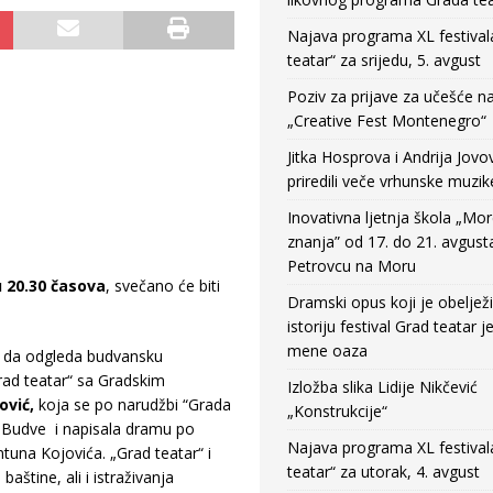
Najava programa XL festival
teatar“ za srijedu, 5. avgust
Poziv za prijave za učešće n
„Creative Fest Montenegro“
Jitka Hosprova i Andrija Jovo
priredili veče vrhunske muzik
Inovativna ljetnja škola „Mo
znanja” od 17. do 21. avgust
Petrovcu na Moru
 20.30 časova
, svečano će biti
Dramski opus koji je obeljež
istoriju festival Grad teatar j
mene oaza
ici da odgleda budvansku
rad teatar“ sa Gradskim
Izložba slika Lidije Nikčević
ović,
koja se po narudžbi “Grada
„Konstrukcije“
da Budve i napisala dramu po
Najava programa XL festival
una Kojovića. „Grad teatar“ i
teatar“ za utorak, 4. avgust
aštine, ali i istraživanja