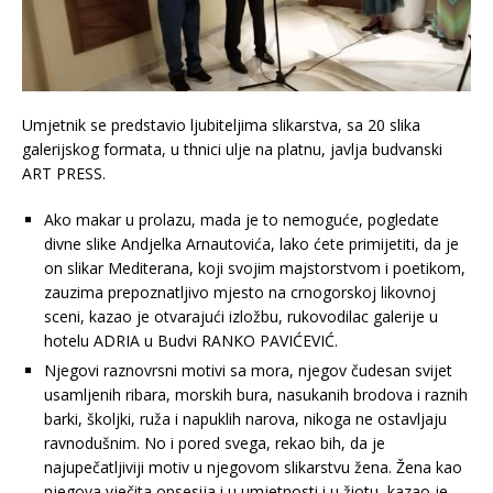
Umjetnik se predstavio ljubiteljima slikarstva, sa 20 slika
galerijskog formata, u thnici ulje na platnu, javlja budvanski
ART PRESS.
Ako makar u prolazu, mada je to nemoguće, pogledate
divne slike Andjelka Arnautovića, lako ćete primijetiti, da je
on slikar Mediterana, koji svojim majstorstvom i poetikom,
zauzima prepoznatljivo mjesto na crnogorskoj likovnoj
sceni, kazao je otvarajući izložbu, rukovodilac galerije u
hotelu ADRIA u Budvi RANKO PAVIĆEVIĆ.
Njegovi raznovrsni motivi sa mora, njegov čudesan svijet
usamljenih ribara, morskih bura, nasukanih brodova i raznih
barki, školjki, ruža i napuklih narova, nikoga ne ostavljaju
ravnodušnim. No i pored svega, rekao bih, da je
najupečatljiviji motiv u njegovom slikarstvu žena. Žena kao
njegova vječita opsesija i u umjetnosti i u žiotu, kazao je