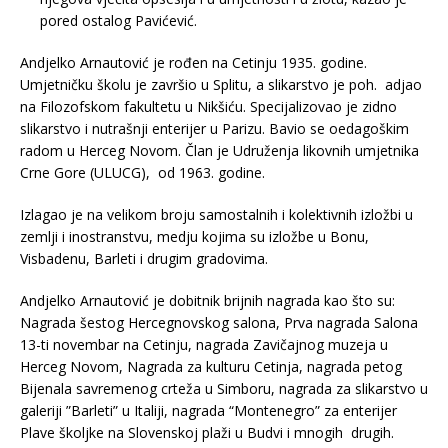
pored ostalog Pavićević.
Andjelko Arnautović je rođen na Cetinju 1935. godine.
Umjetničku školu je završio u Splitu, a slikarstvo je poh. adjao
na Filozofskom fakultetu u Nikšiću. Specijalizovao je zidno
slikarstvo i nutrašnji enterijer u Parizu. Bavio se oedagoškim
radom u Herceg Novom. Član je Udruženja likovnih umjetnika
Crne Gore (ULUCG), od 1963. godine.
Izlagao je na velikom broju samostalnih i kolektivnih izložbi u
zemlji i inostranstvu, medju kojima su izložbe u Bonu,
Visbadenu, Barleti i drugim gradovima.
Andjelko Arnautović je dobitnik brijnih nagrada kao što su:
Nagrada šestog Hercegnovskog salona, Prva nagrada Salona
13-ti novembar na Cetinju, nagrada Zavičajnog muzeja u
Herceg Novom, Nagrada za kulturu Cetinja, nagrada petog
Bijenala savremenog crteža u Simboru, nagrada za slikarstvo u
galeriji ”Barleti” u Italiji, nagrada “Montenegro” za enterijer
Plave školjke na Slovenskoj plaži u Budvi i mnogih drugih.