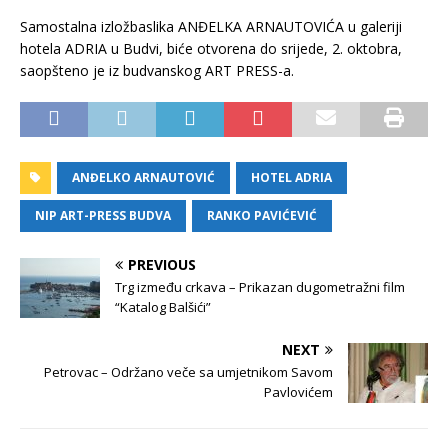
Samostalna izložbaslika ANĐELKA ARNAUTOVIĆA u galeriji
hotela ADRIA u Budvi, biće otvorena do srijede, 2. oktobra,
saopšteno je iz budvanskog ART PRESS-a.
ANĐELKO ARNAUTOVIĆ
HOTEL ADRIA
NIP ART-PRESS BUDVA
RANKO PAVIĆEVIĆ
PREVIOUS
Trg između crkava – Prikazan dugometražni film
“Katalog Balšići”
NEXT
Petrovac – Održano veče sa umjetnikom Savom
Pavlovićem