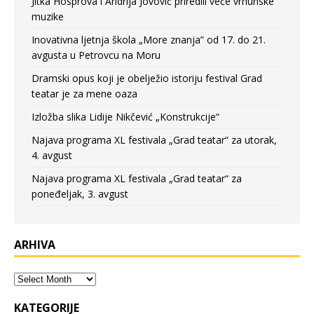
Jitka Hosprova i Andrija Jovović priredili veče vrhunske
muzike
Inovativna ljetnja škola „More znanja” od 17. do 21.
avgusta u Petrovcu na Moru
Dramski opus koji je obelježio istoriju festival Grad
teatar je za mene oaza
Izložba slika Lidije Nikčević „Konstrukcije“
Najava programa XL festivala „Grad teatar“ za utorak,
4. avgust
Najava programa XL festivala „Grad teatar“ za
poneđeljak, 3. avgust
ARHIVA
KATEGORIJE