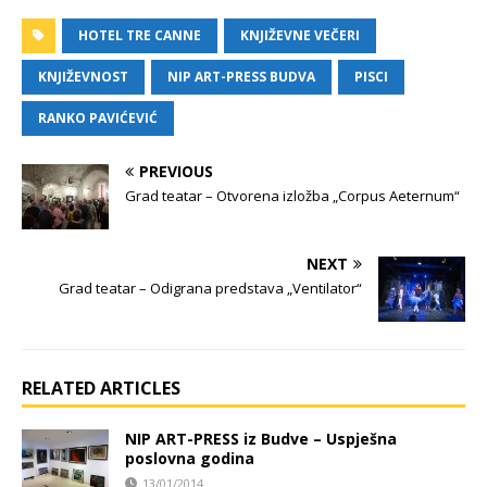
HOTEL TRE CANNE
KNJIŽEVNE VEČERI
KNJIŽEVNOST
NIP ART-PRESS BUDVA
PISCI
RANKO PAVIĆEVIĆ
PREVIOUS
Grad teatar – Otvorena izložba „Corpus Aeternum“
NEXT
Grad teatar – Odigrana predstava „Ventilator“
RELATED ARTICLES
NIP ART-PRESS iz Budve – Uspješna
poslovna godina
13/01/2014