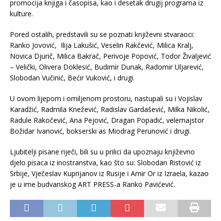
promocija knjiga i časopisa, kao i desetak drugij programa iz
kulture.
Pored ostalih, predstavili su se poznati književni stvaraoci:
Ranko Jovović, Ilija Lakušić, Veselin Rakčević, Milica Kralj,
Novica Djurič, Milica Bakrač, Perivoje Popović, Todor Živaljević
– Velički, Olivera Doklesić, Budimir Dunak, Radomir Uljarević,
Slobodan Vučinić, Bećir Vuković, i drugi.
U ovom lijepom i omiljenom prostoru, nastupali su i Vojislav
Karadžić, Radmila Knežević, Radislav Gardašević, Milka Nikolić,
Radule Rakočević, Ana Pejović, Dragan Popadić, velemajstor
Božidar Ivanović, bokserski as Miodrag Perunović i drugi.
Ljubitelji pisane riječi, bili su u prilici da upoznaju književno
djelo pisaca iz inostranstva, kao što su: Slobodan Ristović iz
Srbije, Vječeslav Kuprijanov iz Rusije i Amir Or iz Izraela, kazao
je u ime budvanskog ART PRESS-a Ranko Pavićević.