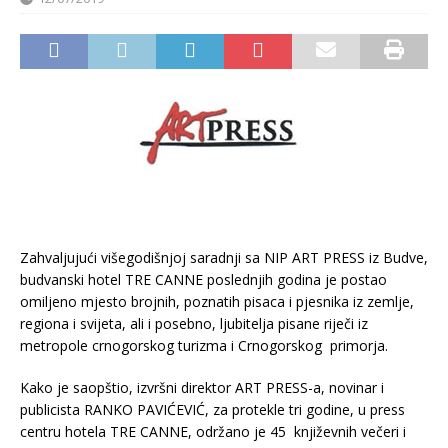
Zahvaljujući višegodišnjoj saradnji sa NIP ART PRESS iz Budve,
budvanski hotel TRE CANNE poslednjih godina je postao
omiljeno mjesto brojnih, poznatih pisaca i pjesnika iz zemlje,
regiona i svijeta, ali i posebno, ljubitelja pisane riječi iz
metropole crnogorskog turizma i Crnogorskog primorja.
Kako je saopštio, izvršni direktor ART PRESS-a, novinar i
publicista RANKO PAVIĆEVIĆ, za protekle tri godine, u press
centru hotela TRE CANNE, održano je 45 književnih večeri i