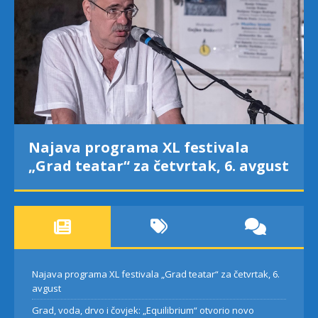
Najava programa XL festivala
„Grad teatar“ za četvrtak, 6. avgust
Najava programa XL festivala „Grad teatar“ za četvrtak, 6.
avgust
Grad, voda, drvo i čovjek: „Equilibrium“ otvorio novo