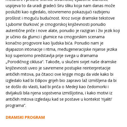
uspijeva to da uradi gradeći širu sliku koja nam danas može
poslužiti kao ogledalo, istovremeno pokazujući razbijenu
prošlost i moguću budućnost. Kroz svoje dramske tekstove
Ljubomir Đurković je crnogorskoj književnosti ponudio
autentične priče i nove alate, ponudio je razigran i živ jezik koji
je učinio da glumci i glumice na crnogorskim scenama
konačno progovore kao ljudska bića. Ponudio nam je
dijapazon intonacije i ritma, međugeneracijske nijanse jezika
koji superiorno predstavlja prije svega u dramama
„Porodičnog ciklusa“. Takođe, u skučeni svijet naše dramske
književnosti uveo je savremene postupke reinterpretacije
antičkih mitova, pa čitaoci ove knjige mogu da vide kako bi
izgledalo kad bi Edipov grijeh bio zapravo laž izmišljena da bi
se došlo do vlasti, kad bi priča o Medeji kao čedomorki i
divljakuši bila njena sopstvena izmišljotina, i kako motivi iz
antičkih mitova izgledaju kad se postave u kontekst ‘rijaliti’
programa”.
DRAMSKI PROGRAM