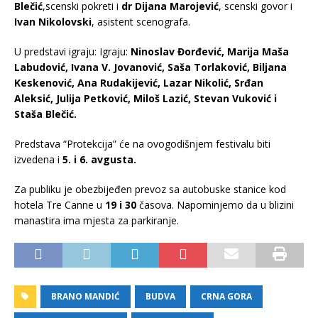
Blečić
,scenski pokreti i
dr Dijana Marojević
, scenski govor i
Ivan Nikolovski
, asistent scenografa.
U predstavi igraju: Igraju:
Ninoslav Đorđević, Marija Maša
Labudović, Ivana V. Jovanović, Saša Torlaković, Biljana
Keskenović, Ana Rudakijević, Lazar Nikolić, Srđan
Aleksić, Julija Petković, Miloš Lazić, Stevan Vuković i
Staša Blečić.
Predstava “Protekcija” će na ovogodišnjem festivalu biti
izvedena i
5. i 6. avgusta.
Za publiku je obezbijeđen prevoz sa autobuske stanice kod
hotela Tre Canne u
19 i 30
časova. Napominjemo da u blizini
manastira ima mjesta za parkiranje.
BRANO MANDIĆ
BUDVA
CRNA GORA