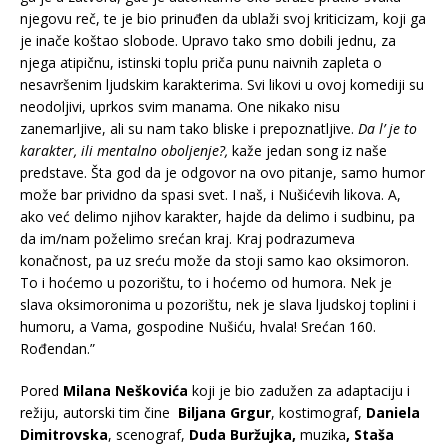
njegovu reč, te je bio prinuđen da ublaži svoj kriticizam, koji ga
je inače koštao slobode. Upravo tako smo dobili jednu, za
njega atipičnu, istinski toplu priča punu naivnih zapleta o
nesavršenim ljudskim karakterima. Svi likovi u ovoj komediji su
neodoljivi, uprkos svim manama. One nikako nisu
zanemarljive, ali su nam tako bliske i prepoznatljive.
Da l’ je to
karakter, ili mentalno oboljenje?,
kaže jedan song iz naše
predstave. Šta god da je odgovor na ovo pitanje, samo humor
može bar prividno da spasi svet. I naš, i Nušićevih likova. A,
ako već delimo njihov karakter, hajde da delimo i sudbinu, pa
da im/nam poželimo srećan kraj. Kraj podrazumeva
konačnost, pa uz sreću može da stoji samo kao oksimoron.
To i hoćemo u pozorištu, to i hoćemo od humora. Nek je
slava oksimoronima u pozorištu, nek je slava ljudskoj toplini i
humoru, a Vama, gospodine Nušiću, hvala! Srećan 160.
Rođendan.”
Pored
Milana Neškovića
koji je bio zadužen za adaptaciju i
režiju, autorski tim čine
Biljana Grgur
, kostimograf,
Daniela
Dimitrovska
, scenograf,
Duda Buržujka,
muzika
, Staša