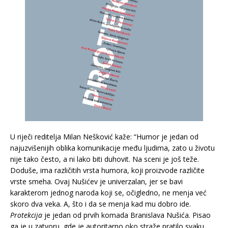
U riječi reditelja Milan Nešković kaže: “Humor je jedan od
najuzvišenijih oblika komunikacije među ljudima, zato u životu
nije tako često, a ni lako biti duhovit. Na sceni je još teže.
Doduše, ima različitih vrsta humora, koji proizvode različite
vrste smeha. Ovaj Nušićev je univerzalan, jer se bavi
karakterom jednog naroda koji se, očigledno, ne menja već
skoro dva veka. A, što i da se menja kad mu dobro ide.
Protekcija
je jedan od prvih komada Branislava Nušića. Pisao
ga je u zatvoru, gde je autoritarno oko straže pratilo svaku