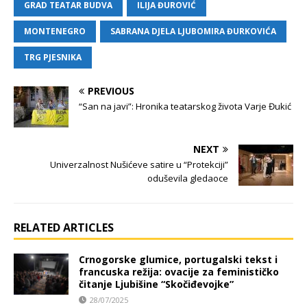
GRAD TEATAR BUDVA
ILIJA ĐUROVIĆ
MONTENEGRO
SABRANA DJELA LJUBOMIRA ĐURKOVIĆA
TRG PJESNIKA
PREVIOUS
“San na javi”: Hronika teatarskog života Varje Đukić
NEXT
Univerzalnost Nušićeve satire u “Protekciji”
oduševila gledaoce
RELATED ARTICLES
Crnogorske glumice, portugalski tekst i
francuska režija: ovacije za feminističko
čitanje Ljubišine “Skočiđevojke”
28/07/2025