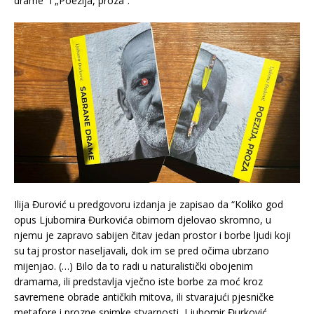
drame“ i „Poezija, proza“.
Ilija Đurović u predgovoru izdanja je zapisao da “Koliko god
opus Ljubomira Đurkovića obimom djelovao skromno, u
njemu je zapravo sabijen čitav jedan prostor i borbe ljudi koji
su taj prostor naseljavali, dok im se pred očima ubrzano
mijenjao. (…) Bilo da to radi u naturalistički obojenim
dramama, ili predstavlja vječno iste borbe za moć kroz
savremene obrade antičkih mitova, ili stvarajući pjesničke
metafore i prozne snimke stvarnosti, Ljubomir Đurković