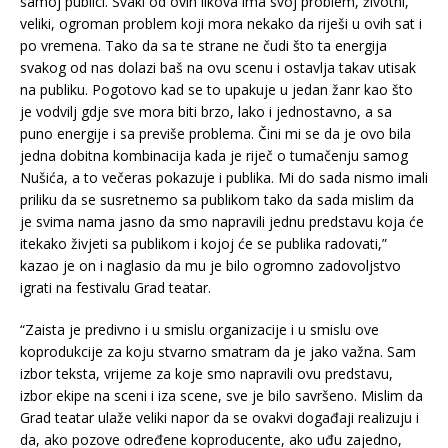
samoj publici. Svaki od ovih likova ima svoj problem, životni,
veliki, ogroman problem koji mora nekako da riješi u ovih sat i
po vremena. Tako da sa te strane ne čudi što ta energija
svakog od nas dolazi baš na ovu scenu i ostavlja takav utisak
na publiku. Pogotovo kad se to upakuje u jedan žanr kao što
je vodvilj gdje sve mora biti brzo, lako i jednostavno, a sa
puno energije i sa previše problema. Čini mi se da je ovo bila
jedna dobitna kombinacija kada je riječ o tumačenju samog
Nušića, a to večeras pokazuje i publika. Mi do sada nismo imali
priliku da se susretnemo sa publikom tako da sada mislim da
je svima nama jasno da smo napravili jednu predstavu koja će
itekako živjeti sa publikom i kojoj će se publika radovati,”
kazao je on i naglasio da mu je bilo ogromno zadovoljstvo
igrati na festivalu Grad teatar.
“Zaista je predivno i u smislu organizacije i u smislu ove
koprodukcije za koju stvarno smatram da je jako važna. Sam
izbor teksta, vrijeme za koje smo napravili ovu predstavu,
izbor ekipe na sceni i iza scene, sve je bilo savršeno. Mislim da
Grad teatar ulaže veliki napor da se ovakvi događaji realizuju i
da, ako pozove određene koproducente, ako uđu zajedno,