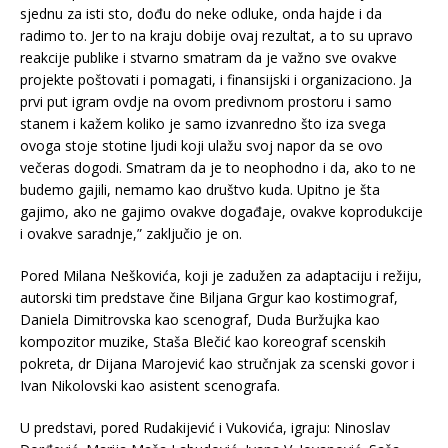
sjednu za isti sto, dođu do neke odluke, onda hajde i da
radimo to. Jer to na kraju dobije ovaj rezultat, a to su upravo
reakcije publike i stvarno smatram da je važno sve ovakve
projekte poštovati i pomagati, i finansijski i organizaciono. Ja
prvi put igram ovdje na ovom predivnom prostoru i samo
stanem i kažem koliko je samo izvanredno što iza svega
ovoga stoje stotine ljudi koji ulažu svoj napor da se ovo
večeras dogodi. Smatram da je to neophodno i da, ako to ne
budemo gajili, nemamo kao društvo kuda. Upitno je šta
gajimo, ako ne gajimo ovakve događaje, ovakve koprodukcije
i ovakve saradnje,” zaključio je on.
Pored Milana Neškovića, koji je zadužen za adaptaciju i režiju,
autorski tim predstave čine Biljana Grgur kao kostimograf,
Daniela Dimitrovska kao scenograf, Duda Buržujka kao
kompozitor muzike, Staša Blečić kao koreograf scenskih
pokreta, dr Dijana Marojević kao stručnjak za scenski govor i
Ivan Nikolovski kao asistent scenografa.
U predstavi, pored Rudakijević i Vukovića, igraju: Ninoslav