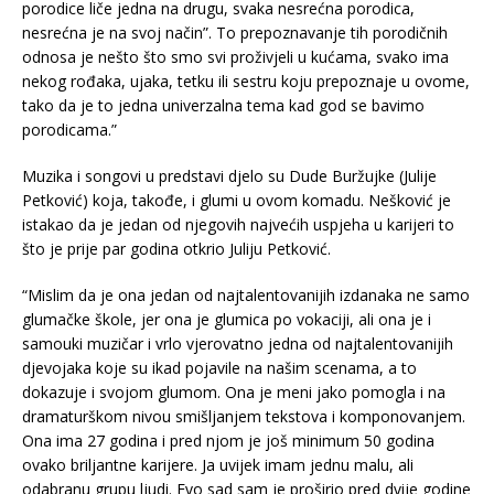
porodice liče jedna na drugu, svaka nesrećna porodica,
nesrećna je na svoj način”. To prepoznavanje tih porodičnih
odnosa je nešto što smo svi proživjeli u kućama, svako ima
nekog rođaka, ujaka, tetku ili sestru koju prepoznaje u ovome,
tako da je to jedna univerzalna tema kad god se bavimo
porodicama.”
Muzika i songovi u predstavi djelo su Dude Buržujke (Julije
Petković) koja, takođe, i glumi u ovom komadu. Nešković je
istakao da je jedan od njegovih najvećih uspjeha u karijeri to
što je prije par godina otkrio Juliju Petković.
“Mislim da je ona jedan od najtalentovanijih izdanaka ne samo
glumačke škole, jer ona je glumica po vokaciji, ali ona je i
samouki muzičar i vrlo vjerovatno jedna od najtalentovanijih
djevojaka koje su ikad pojavile na našim scenama, a to
dokazuje i svojom glumom. Ona je meni jako pomogla i na
dramaturškom nivou smišljanjem tekstova i komponovanjem.
Ona ima 27 godina i pred njom je još minimum 50 godina
ovako briljantne karijere. Ja uvijek imam jednu malu, ali
odabranu grupu ljudi. Evo sad sam je proširio pred dvije godine