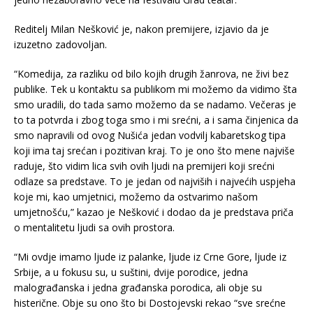
Reditelj Milan Nešković je, nakon premijere, izjavio da je
izuzetno zadovoljan.
“Komedija, za razliku od bilo kojih drugih žanrova, ne živi bez
publike. Tek u kontaktu sa publikom mi možemo da vidimo šta
smo uradili, do tada samo možemo da se nadamo. Večeras je
to ta potvrda i zbog toga smo i mi srećni, a i sama činjenica da
smo napravili od ovog Nušića jedan vodvilj kabaretskog tipa
koji ima taj srećan i pozitivan kraj. To je ono što mene najviše
raduje, što vidim lica svih ovih ljudi na premijeri koji srećni
odlaze sa predstave. To je jedan od najviših i najvećih uspjeha
koje mi, kao umjetnici, možemo da ostvarimo našom
umjetnošću,” kazao je Nešković i dodao da je predstava priča
o mentalitetu ljudi sa ovih prostora.
“Mi ovdje imamo ljude iz palanke, ljude iz Crne Gore, ljude iz
Srbije, a u fokusu su, u suštini, dvije porodice, jedna
malograđanska i jedna građanska porodica, ali obje su
histerične. Obje su ono što bi Dostojevski rekao “sve srećne