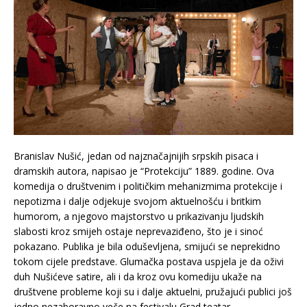
Branislav Nušić, jedan od najznačajnijih srpskih pisaca i
dramskih autora, napisao je “Protekciju” 1889. godine. Ova
komedija o društvenim i političkim mehanizmima protekcije i
nepotizma i dalje odjekuje svojom aktuelnošću i britkim
humorom, a njegovo majstorstvo u prikazivanju ljudskih
slabosti kroz smijeh ostaje neprevaziđeno, što je i sinoć
pokazano. Publika je bila oduševljena, smijući se neprekidno
tokom cijele predstave. Glumačka postava uspjela je da oživi
duh Nušićeve satire, ali i da kroz ovu komediju ukaže na
društvene probleme koji su i dalje aktuelni, pružajući publici još
jedno nezaboravno veče na festivalu Grad teatar.