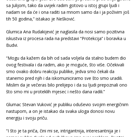
sa Julijom, tako da uvijek radim gotovo u istoj grupi ljudi i
nadam se da će i ona raditi sa mnom samo da i ja poživim još
tih 50 godina,” istakao je Nešković.
Glumica Ana Rudakijević je naglasila da nosi samo pozitivna
iskustva iz procesa rada na predstavi “Protekcija” i boravka u
Budvi.
“Mogu da kažem da bih od sada voljela da stalno budem dio
ovog festivala i da radim, ako je moguće, što više. Očekivali
smo ovako dobru reakciju publike, jedva smo čekali da
stanemo pred njih i da iskomuniciramo sve što smo uradili.
Mislim da je večeras bilo prelijepo i da su ljudi prepoznali ono
što smo mi u proteklih mjesec i nešto dana radili.”
Glumac Stevan Vuković je publiku oduševio svojim energičnim
nastupom, a on je istakao da svaka uloga donosi novu
energiju i svoju priču.
“I što je ta priča, čini mi se, intrigantnija, interesantnija je i