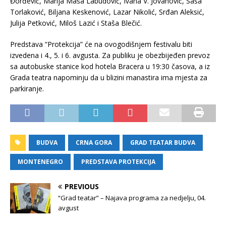
Đorđević, Marija Maša Labudović, Ivana V. Jovanović, Saša
Torlaković, Biljana Keskenović, Lazar Nikolić, Srđan Aleksić,
Julija Petković, Miloš Lazić i Staša Blečić.
Predstava “Protekcija” će na ovogodišnjem festivalu biti
izvedena i 4., 5. i 6. avgusta. Za publiku je obezbijeđen prevoz
sa autobuske stanice kod hotela Bracera u 19:30 časova, a iz
Grada teatra napominju da u blizini manastira ima mjesta za
parkiranje.
BUDVA
CRNA GORA
GRAD TEATAR BUDVA
MONTENEGRO
PREDSTAVA PROTEKCIJA
PREVIOUS
“Grad teatar” – Najava programa za nedjelju, 04.
avgust