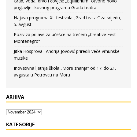
Grad, voda, drvo i čovjek: „Equilibrium“ otvorio novo
poglavlje likovnog programa Grada teatra
Najava programa XL festivala „Grad teatar“ za srijedu,
5. avgust
Poziv za prijave za učešće na trećem „Creative Fest
Montenegro“
Jitka Hosprova i Andrija Jovović priredili veče vrhunske
muzike
Inovativna ljetnja škola „More znanja” od 17. do 21.
avgusta u Petrovcu na Moru
ARHIVA
KATEGORIJE