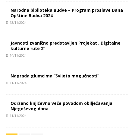
Narodna biblioteka Budve – Program proslave Dana
Opštine Budva 2024
18/11/2024
Javnosti zvanično predstavljen Projekat ,,Digitalne
kulturne rute 2”
14/11/2024
Nagrada glumcima “Svijeta mogućnosti”
11/11/2024
Održano književno veče povodom obilježavanja
Njegoševog dana
11/11/2024