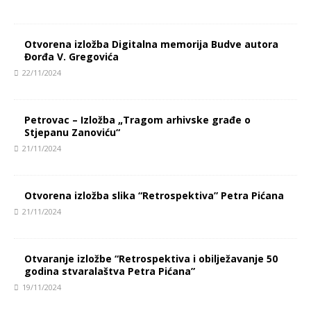
Otvorena izložba Digitalna memorija Budve autora
Đorđa V. Gregovića
22/11/2024
Petrovac – Izložba „Tragom arhivske građe o
Stjepanu Zanoviću“
21/11/2024
Otvorena izložba slika “Retrospektiva” Petra Pićana
21/11/2024
Otvaranje izložbe “Retrospektiva i obilježavanje 50
godina stvaralaštva Petra Pićana”
19/11/2024