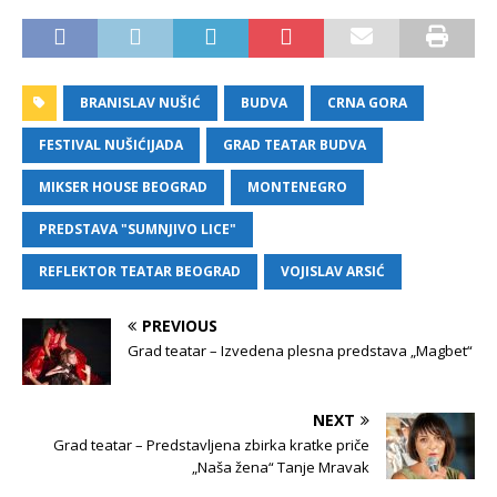
BRANISLAV NUŠIĆ
BUDVA
CRNA GORA
FESTIVAL NUŠIĆIJADA
GRAD TEATAR BUDVA
MIKSER HOUSE BEOGRAD
MONTENEGRO
PREDSTAVA "SUMNJIVO LICE"
REFLEKTOR TEATAR BEOGRAD
VOJISLAV ARSIĆ
PREVIOUS
Grad teatar – Izvedena plesna predstava „Magbet“
NEXT
Grad teatar – Predstavljena zbirka kratke priče
„Naša žena“ Tanje Mravak