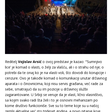
Reditelj
Vojislav Arsić
o ovoj predstavi je kazao: “’Sumnjivo
lice’ je komad o vlasti, o želji za vlašću, ali i o strahu od nje; o
potrebi da te onaj ko je na vlasti voli, što dovodi do korupcije i
cenzure. Ovo je takođe komad o komunikaciji unutar državnog
aparata i o činovnicima, koji nisu servis građana, već rade za
sebe, smatrajući da su im pozicije u državnoj službi
zagarantovane. U Srbiji se veruje da je vlast, lično vlasništvo,
sa kojim svako radi šta želi i to je osnovni mehanizam po
kome društvo funkcioniše. Sve su to teme koje su u našoj
zemlji aktuelne već sto trideset godina, a novo pitanje koje