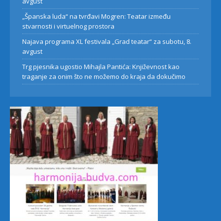
avgust
„Španska luda“ na tvrđavi Mogren: Teatar između
stvarnosti i virtuelnog prostora
Najava programa XL festivala „Grad teatar“ za subotu, 8.
avgust
Trg pjesnika ugostio Mihajla Pantića: Književnost kao
traganje za onim što ne možemo do kraja da dokučimo