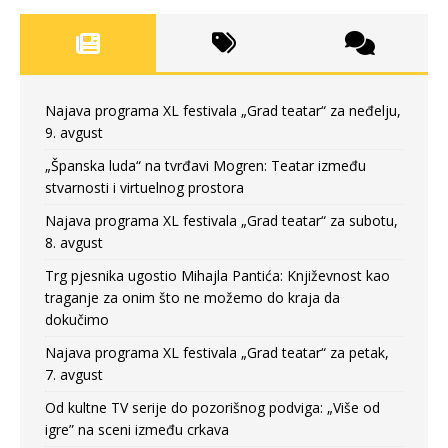
Najava programa XL festivala „Grad teatar“ za neđelju,
9. avgust
„Španska luda“ na tvrđavi Mogren: Teatar između
stvarnosti i virtuelnog prostora
Najava programa XL festivala „Grad teatar“ za subotu,
8. avgust
Trg pjesnika ugostio Mihajla Pantića: Književnost kao
traganje za onim što ne možemo do kraja da
dokučimo
Najava programa XL festivala „Grad teatar“ za petak,
7. avgust
Od kultne TV serije do pozorišnog podviga: „Više od
igre” na sceni između crkava