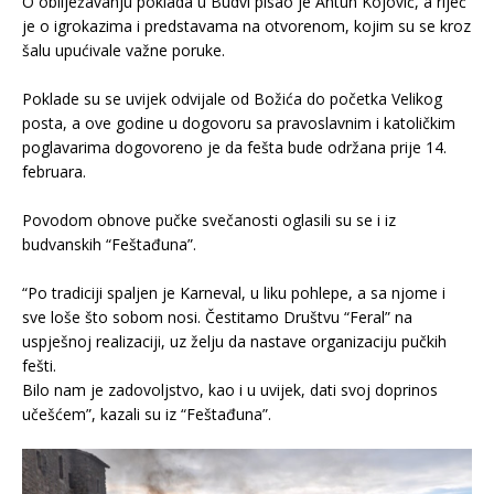
O obilježavanju poklada u Budvi pisao je Antun Kojović, a riječ
je o igrokazima i predstavama na otvorenom, kojim su se kroz
šalu upućivale važne poruke.
Poklade su se uvijek odvijale od Božića do početka Velikog
posta, a ove godine u dogovoru sa pravoslavnim i katoličkim
poglavarima dogovoreno je da fešta bude održana prije 14.
februara.
Povodom obnove pučke svečanosti oglasili su se i iz
budvanskih “Feštađuna”.
“Po tradiciji spaljen je Karneval, u liku pohlepe, a sa njome i
sve loše što sobom nosi. Čestitamo Društvu “Feral” na
uspješnoj realizaciji, uz želju da nastave organizaciju pučkih
fešti.
Bilo nam je zadovoljstvo, kao i u uvijek, dati svoj doprinos
učešćem”, kazali su iz “Feštađuna”.