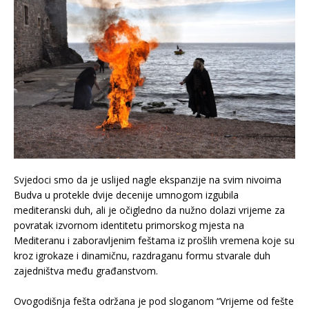
Svjedoci smo da je uslijed nagle ekspanzije na svim nivoima
Budva u protekle dvije decenije umnogom izgubila
mediteranski duh, ali je očigledno da nužno dolazi vrijeme za
povratak izvornom identitetu primorskog mjesta na
Mediteranu i zaboravljenim feštama iz prošlih vremena koje su
kroz igrokaze i dinamičnu, razdraganu formu stvarale duh
zajedništva među građanstvom.
Ovogodišnja fešta održana je pod sloganom “Vrijeme od fešte