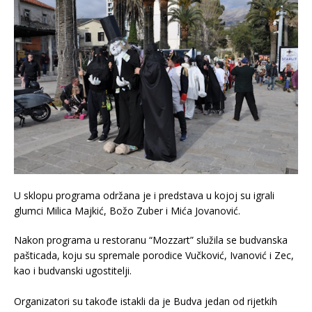
U sklopu programa održana je i predstava u kojoj su igrali
glumci Milica Majkić, Božo Zuber i Mića Jovanović.
Nakon programa u restoranu “Mozzart” služila se budvanska
pašticada, koju su spremale porodice Vučković, Ivanović i Zec,
kao i budvanski ugostitelji.
Organizatori su takođe istakli da je Budva jedan od rijetkih