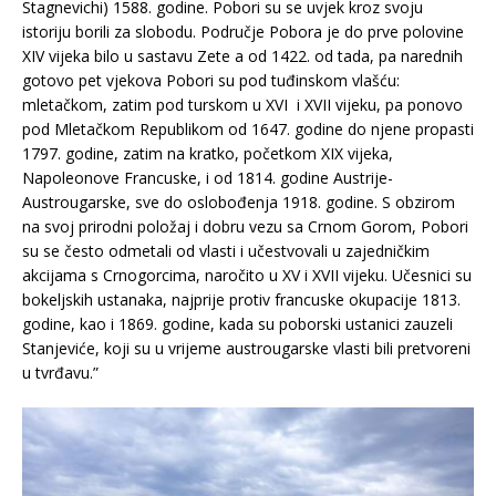
Stagnevichi) 1588. godine. Pobori su se uvjek kroz svoju
istoriju borili za slobodu. Područje Pobora je do prve polovine
XIV vijeka bilo u sastavu Zete a od 1422. od tada, pa narednih
gotovo pet vjekova Pobori su pod tuđinskom vlašću:
mletačkom, zatim pod turskom u XVI i XVII vijeku, pa ponovo
pod Mletačkom Republikom od 1647. godine do njene propasti
1797. godine, zatim na kratko, početkom XIX vijeka,
Napoleonove Francuske, i od 1814. godine Austrije-
Austrougarske, sve do oslobođenja 1918. godine. S obzirom
na svoj prirodni položaj i dobru vezu sa Crnom Gorom, Pobori
su se često odmetali od vlasti i učestvovali u zajedničkim
akcijama s Crnogorcima, naročito u XV i XVII vijeku. Učesnici su
bokeljskih ustanaka, najprije protiv francuske okupacije 1813.
godine, kao i 1869. godine, kada su poborski ustanici zauzeli
Stanjeviće, koji su u vrijeme austrougarske vlasti bili pretvoreni
u tvrđavu.”