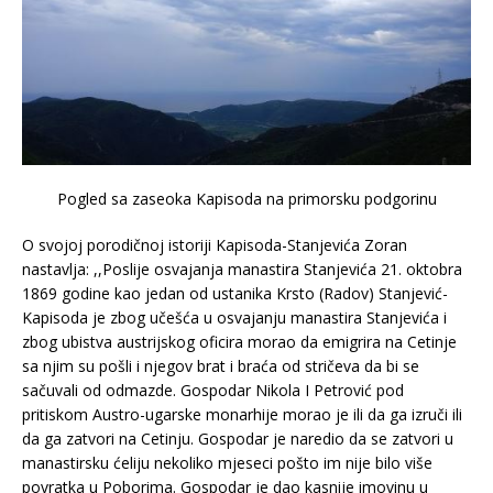
Pogled sa zaseoka Kapisoda na primorsku podgorinu
O svojoj porodičnoj istoriji Kapisoda-Stanjevića Zoran
nastavlja: ,,Poslije osvajanja manastira Stanjevića 21. oktobra
1869 godine kao jedan od ustanika Krsto (Radov) Stanjević-
Kapisoda je zbog učešća u osvajanju manastira Stanjevića i
zbog ubistva austrijskog oficira morao da emigrira na Cetinje
sa njim su pošli i njegov brat i braća od stričeva da bi se
sačuvali od odmazde. Gospodar Nikola I Petrović pod
pritiskom Austro-ugarske monarhije morao je ili da ga izruči ili
da ga zatvori na Cetinju. Gospodar je naredio da se zatvori u
manastirsku ćeliju nekoliko mjeseci pošto im nije bilo više
povratka u Poborima. Gospodar je dao kasnije imovinu u