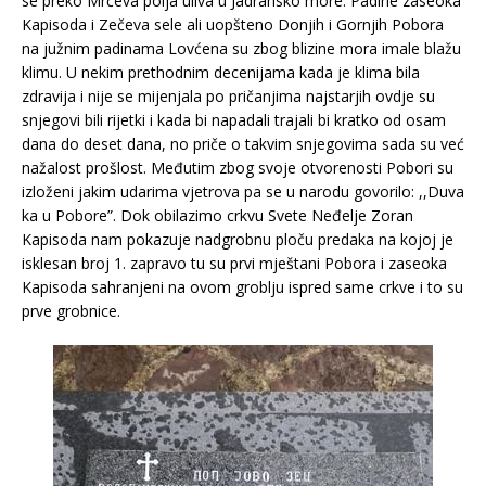
se preko Mrčeva polja uliva u Jadransko more. Padine zaseoka
Kapisoda i Zečeva sele ali uopšteno Donjih i Gornjih Pobora
na južnim padinama Lovćena su zbog blizine mora imale blažu
klimu. U nekim prethodnim decenijama kada je klima bila
zdravija i nije se mijenjala po pričanjima najstarjih ovdje su
snjegovi bili rijetki i kada bi napadali trajali bi kratko od osam
dana do deset dana, no priče o takvim snjegovima sada su već
nažalost prošlost. Međutim zbog svoje otvorenosti Pobori su
izloženi jakim udarima vjetrova pa se u narodu govorilo: ,,Duva
ka u Pobore”. Dok obilazimo crkvu Svete Neđelje Zoran
Kapisoda nam pokazuje nadgrobnu ploču predaka na kojoj je
isklesan broj 1. zapravo tu su prvi mještani Pobora i zaseoka
Kapisoda sahranjeni na ovom groblju ispred same crkve i to su
prve grobnice.