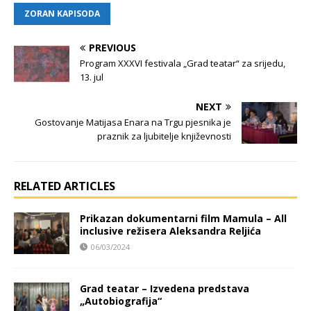
ZORAN KAPISODA
PREVIOUS
Program XXXVI festivala „Grad teatar“ za srijedu,
13. jul
NEXT
Gostovanje Matijasa Enara na Trgu pjesnika je
praznik za ljubitelje književnosti
RELATED ARTICLES
Prikazan dokumentarni film Mamula – All
inclusive režisera Aleksandra Reljića
06/03/2024
Grad teatar – Izvedena predstava
„Autobiografija“