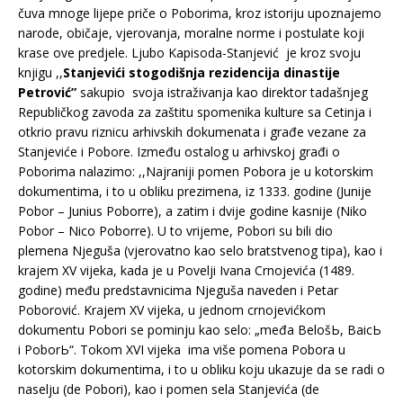
čuva mnoge lijepe priče o Poborima, kroz istoriju upoznajemo
narode, običaje, vjerovanja, moralne norme i postulate koji
krase ove predjele. Ljubo Kapisoda-Stanjević je kroz svoju
knjigu ,,
Stanjevići stogodišnja rezidencija dinastije
Petrović”
sakupio svoja istraživanja kao direktor tadašnjeg
Republičkog zavoda za zaštitu spomenika kulture sa Cetinja i
otkrio pravu riznicu arhivskih dokumenata i građe vezane za
Stanjeviće i Pobore. Između ostalog u arhivskoj građi o
Poborima nalazimo: ,,Najraniji pomen Pobora je u kotorskim
dokumentima, i to u obliku prezimena, iz 1333. godine (Junije
Pobor – Junius Poborre), a zatim i dvije godine kasnije (Niko
Pobor – Nico Poborre). U to vrijeme, Pobori su bili dio
plemena Njeguša (vjerovatno kao selo bratstvenog tipa), kao i
krajem XV vijeka, kada je u Povelji Ivana Crnojevića (1489.
godine) među predstavnicima Njeguša naveden i Petar
Poborović. Krajem XV vijeka, u jednom crnojevićkom
dokumentu Pobori se pominju kao selo: „međa BelošЬ, BaicЬ
i PoborЬ“. Tokom XVI vijeka ima više pomena Pobora u
kotorskim dokumentima, i to u obliku koju ukazuje da se radi o
naselju (de Pobori), kao i pomen sela Stanjevića (de