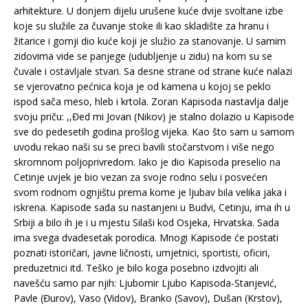
arhitekture. U donjem dijelu urušene kuće dvije svoltane izbe
koje su služile za čuvanje stoke ili kao skladište za hranu i
žitarice i gornji dio kuće koji je služio za stanovanje. U samim
zidovima vide se panjege (udubljenje u zidu) na kom su se
čuvale i ostavljale stvari. Sa desne strane od strane kuće nalazi
se vjerovatno pećnica koja je od kamena u kojoj se peklo
ispod sača meso, hleb i krtola. Zoran Kapisoda nastavlja dalje
svoju priču: ,,Đed mi Jovan (Nikov) je stalno dolazio u Kapisode
sve do pedesetih godina prošlog vijeka. Kao što sam u samom
uvodu rekao naši su se preci bavili stočarstvom i više nego
skromnom poljoprivredom. Iako je dio Kapisoda preselio na
Cetinje uvjek je bio vezan za svoje rodno selu i posvećen
svom rodnom ognjištu prema kome je ljubav bila velika jaka i
iskrena. Kapisode sada su nastanjeni u Budvi, Cetinju, ima ih u
Srbiji a bilo ih je i u mjestu Silaši kod Osjeka, Hrvatska. Sada
ima svega dvadesetak porodica. Mnogi Kapisode će postati
poznati istoričari, javne ličnosti, umjetnici, sportisti, oficiri,
preduzetnici itd. Teško je bilo koga posebno izdvojiti ali
navešću samo par njih: Ljubomir Ljubo Kapisoda-Stanjević,
Pavle (Đurov), Vaso (Vidov), Branko (Savov), Dušan (Krstov),