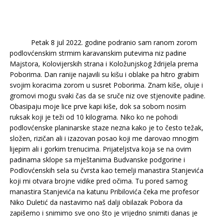
Petak 8 jul 2022. godine podranio sam ranom zorom
podlovćenskim strmim karavanskim putevima niz padine
Majstora, Kolovijerskih strana i Koložunjskog ždrijela prema
Poborima. Dan ranije najavili su kišu i oblake pa hitro grabim
svojim koracima zorom u susret Poborima. Znam kiše, oluje i
gromovi mogu svaki čas da se sruče niz ove stjenovite padine.
Obasipaju moje lice prve kapi kiše, dok sa sobom nosim
ruksak koji je teži od 10 kilograma. Niko ko ne pohodi
podlovćenske planinarske staze nezna kako je to često težak,
složen, rizičan ali i izazovan posao koji me darovao mnogim
lijepim ali i gorkim trenucima. Prijateljstva koja se na ovim
padinama sklope sa mještanima Budvanske podgorine i
Podlovćenskih sela su čvrsta kao temelji manastira Stanjevića
koji mi otvara brojne vidike pred očima. Tu pored samog
manastira Stanjevića na katunu Pribilovića čeka me profesor
Niko Duletić da nastavimo naš dalji obilazak Pobora da
zapišemo i snimimo sve ono što je vrijedno snimiti danas je