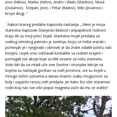
Jovo (Nikov), Marko (Vidov), Andro i Vlado (Stankov), Musa
(Dušanov), Šćepan, Jovo, i Petar (Radov), Vido (Jovanov) i
brojni drugi. “
Nakon kraćeg predaha Kapisoda nastavlja: ,,Meni je moja
starevina Kapisode-Stanjevići bliskost i pripapdnost rodnom
kraju đe su moji preci živjeli. Starevina mojih predaka za
svakog istinskog patriotu je svetinja, kojoj se treba vraćati i
pominjati je i njegovati i obnoviti je da znate odakle potiču vaši
korijeni. Uvjek smo održavali kontaklte sa rodnim krajem i
pomagali sve akcije koje su bile vezane za našu starevinu.
Volio bih da svi mladi uče one životne i istorijske lekcije na
kojima su nastajali gorštaci sa ovih prostora, oni su živjeli u
mnogo težim uslovima a danas imamo svaku mogućnost za
bolji i uspješni razvoj ovih predjela. Jer kako što više staramao
rodni kraj nas sve više poput magneta vuče da mu se vratite”.