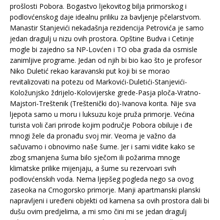
prošlosti Pobora. Bogastvo ljekovitog bilja primorskog i
podlovćenskog daje idealnu priliku za bavljenje pčelarstvom.
Manastir Stanjevići nekadašnja rezidencija Petrovića je samo
jedan dragulj u nizu ovih prostora. Opštine Budva i Cetinje
mogle bi zajedno sa NP-Lovćen i TO oba grada da osmisle
zanimljive programe. Jedan od njih bi bio kao što je profesor
Niko Duletić rekao karavanski put koji bi se morao
revitalizovati na potezu od Markovići-Duletići-Stanjevići-
Koložunjsko ždrijelo-Kolovijerske grede-Pasja ploča-Vratno-
Majstori-Treštenik (Treštenički do)-Ivanova korita. Nije sva
ljepota samo u moru i luksuzu koje pruža primorje. Većina
turista voli čari prirode kojim područje Pobora obiluje i đe
mnogi žele da pronađu svoj mir. Veoma je važno da
sačuvamo i obnovimo naše šume. Jer i sami vidite kako se
zbog smanjena šuma bilo sječom ili požarima mnoge
klimatske prilike mijenjaju, a šume su rezervoari svih
podlovćenskih voda. Nema ljepšeg pogleda nego sa ovog
zaseoka na Crnogorsko primorje. Manji apartmanski planski
napravljeni i uređeni objekti od kamena sa ovih prostora dali bi
dušu ovim predjelima, a mi smo čini mi se jedan dragulj