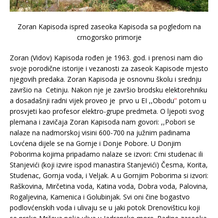
Zoran Kapisoda ispred zaseoka Kapisoda sa pogledom na
crnogorsko primorje
Zoran (Vidov) Kapisoda rođen je 1963. god. i prenosi nam dio
svoje porodične istorije i vezanosti za zaseok Kapisode mjesto
njegovih predaka. Zoran Kapisoda je osnovnu školu i srednju
završio na Cetinju. Nakon nje je završio brodsku elektorehniku
a dosadašnji radni vijek proveo je prvo u EI ,,Obodu
”
potom u
prosvjeti kao profesor elektro-grupe predmeta. O ljepoti svog
plemana i zavičaja Zoran Kapisoda nam govori: ,,Pobori se
nalaze na nadmorskoj visini 600-700 na južnim padinama
Lovćena dijele se na Gornje i Donje Pobore. U Donjim
Poborima kojima pripadamo nalaze se izvori: Crni studenac ili
Stanjevići (koji izvire ispod manastira Stanjevići) Česma, Korita,
Studenac, Gornja voda, i Veljak. A u Gornjim Poborima si izvori:
Raškovina, Mirčetina voda, Katina voda, Dobra voda, Palovina,
Rogaljevina, Kamenica i Golubinjak. Svi oni čine bogastvo
podlovćenskih voda i ulivaju se u jaki potok Drenovišticu koji