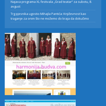
Najava programa XL festivala „Grad teatar“ za subotu, 8.
avgust
Trg pjesnika ugostio Mihajla Pantića: Književnost kao
traganje za onim što ne možemo do kraja da dokučimo