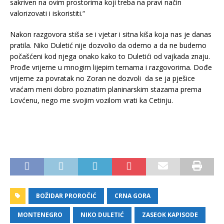
sakriven na ovim prostorima koji treba na pravi način
valorizovati i iskoristiti.“
Nakon razgovora stiša se i vjetar i sitna kiša koja nas je danas
pratila. Niko Duletić nije dozvolio da odemo a da ne budemo
počašćeni kod njega onako kako to Duletići od vajkada znaju.
Prođe vrijeme u mnogim lijepim temama i razgovorima. Dođe
vrijeme za povratak no Zoran ne dozvoli da se ja pješice
vraćam meni dobro poznatim planinarskim stazama prema
Lovćenu, nego me svojim vozilom vrati ka Cetinju.
BOŽIDAR PROROČIĆ
CRNA GORA
MONTENEGRO
NIKO DULETIĆ
ZASEOK KAPISODE