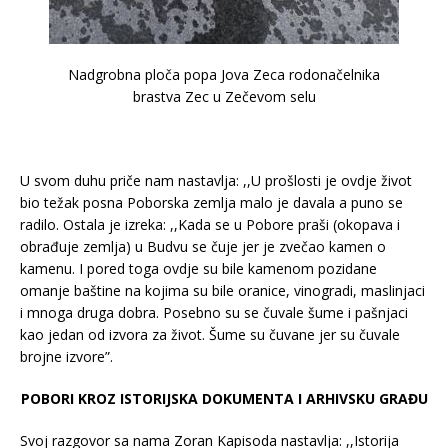
Nadgrobna ploča popa Jova Zeca rodonačelnika
brastva Zec u Zečevom selu
U svom duhu priče nam nastavlja: ,,U prošlosti je ovdje život
bio težak posna Poborska zemlja malo je davala a puno se
radilo. Ostala je izreka: ,,Kada se u Pobore praši (okopava i
obrađuje zemlja) u Budvu se čuje jer je zvečao kamen o
kamenu. I pored toga ovdje su bile kamenom pozidane
omanje baštine na kojima su bile oranice, vinogradi, maslinjaci
i mnoga druga dobra. Posebno su se čuvale šume i pašnjaci
kao jedan od izvora za život. Šume su čuvane jer su čuvale
brojne izvore”.
POBORI KROZ ISTORIJSKA DOKUMENTA I ARHIVSKU GRAĐU
Svoj razgovor sa nama Zoran Kapisoda nastavlja: ,,Istorija