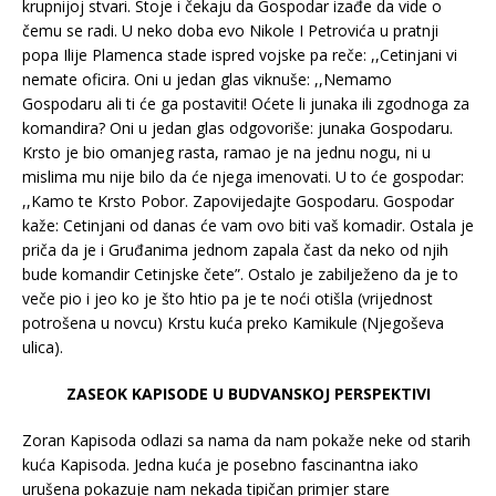
krupnijoj stvari. Stoje i čekaju da Gospodar izađe da vide o
čemu se radi. U neko doba evo Nikole I Petrovića u pratnji
popa Ilije Plamenca stade ispred vojske pa reče: ,,Cetinjani vi
nemate oficira. Oni u jedan glas viknuše: ,,Nemamo
Gospodaru ali ti će ga postaviti! Oćete li junaka ili zgodnoga za
komandira? Oni u jedan glas odgovoriše: junaka Gospodaru.
Krsto je bio omanjeg rasta, ramao je na jednu nogu, ni u
mislima mu nije bilo da će njega imenovati. U to će gospodar:
,,Kamo te Krsto Pobor. Zapovijedajte Gospodaru. Gospodar
kaže: Cetinjani od danas će vam ovo biti vaš komadir. Ostala je
priča da je i Gruđanima jednom zapala čast da neko od njih
bude komandir Cetinjske čete”. Ostalo je zabilježeno da je to
veče pio i jeo ko je što htio pa je te noći otišla (vrijednost
potrošena u novcu) Krstu kuća preko Kamikule (Njegoševa
ulica).
ZASEOK KAPISODE U BUDVANSKOJ PERSPEKTIVI
Zoran Kapisoda odlazi sa nama da nam pokaže neke od starih
kuća Kapisoda. Jedna kuća je posebno fascinantna iako
urušena pokazuje nam nekada tipičan primjer stare