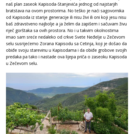
naš plan zaseok Kapisoda-Stanjevića jednog od najstarjih
bratstava na ovom prostorima. No teško je naći sagovornika
od Kapisoda iz starije generacije ili nisu živi ili oni koji jesu nisu
baš zdravstveno najbolje a ja želim da zapišem i sačuvam živu
riječ gorštaka sa ovih prostora. No i u takvim okolnostima
imao sam sreće nedaleko od crkve Svete Neđelje u Zečevom
selu susrijećemo Zorana Kapisodu sa Cetinja, koji je došao da
obiđe svoju starevinu u Kapisodama i da obiđe grobove svojih
predaka pa tako i nastade ova lijepa priča o zaseoku Kapisoda
u Zečevom selu.