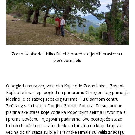
Zoran Kapisoda i Niko Duletić pored stoljetnih hrastova u
Zečevom selu
O pogledu na razvoj zaseoka Kapisode Zoran kaže: ,,Zaseok
Kapisode ima lijepi pogled na panoramu Crnogorskog primorja
idealno je za razvoj seoskog turizma. Tu u samom centru
Zečevog sela i spoja Donjih i Gornjih Pobora. Tu su i brojne
planinarske staze koje vode ka Poborskim selima i izvorima ali
i prema Lovćenu i njegovim padinama. Sve postojeće staze
trebalo bi očistiti i staviti u funkciju turizma na kraju krajeva
većina od tih staza su bile karavnske i imale su veliki značaj u