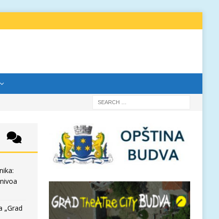
nika:
 nivoa
a „Grad