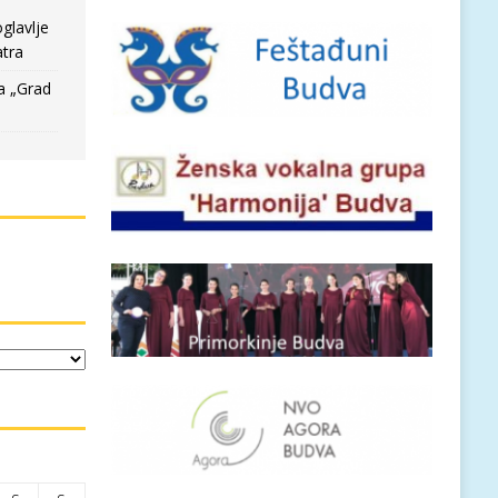
glavlje
tra
a „Grad