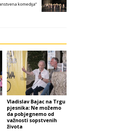
žanstvena komedija”
Vladislav Bajac na Trgu
pjesnika: Ne možemo
da pobjegnemo od
važnosti sopstvenih
života