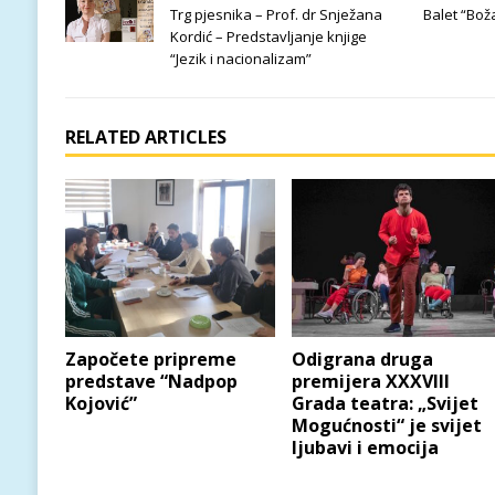
Trg pjesnika – Prof. dr Snježana
Balet “Bo
Kordić – Predstavljanje knjige
“Jezik i nacionalizam”
RELATED ARTICLES
Započete pripreme
Odigrana druga
predstave “Nadpop
premijera XXXVIII
Kojović”
Grada teatra: „Svijet
Mogućnosti“ je svijet
ljubavi i emocija