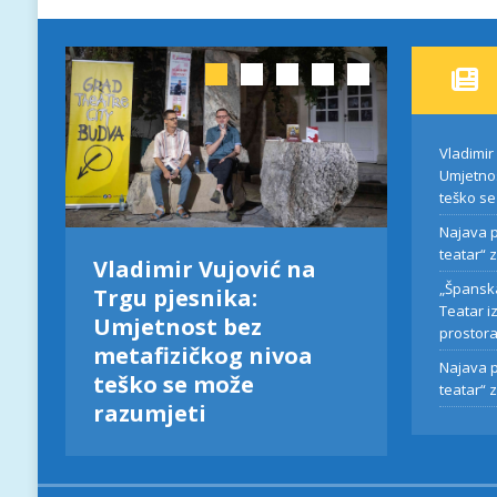
Vladimir
Umjetnos
teško se
Najava p
teatar“ 
o
Vladimir Vujović na
Najava
„Španska
Trgu pjesnika:
festiva
Teatar i
Umjetnost bez
za neđe
prostor
o
metafizičkog nivoa
Najava p
a
teško se može
teatar“ 
razumjeti