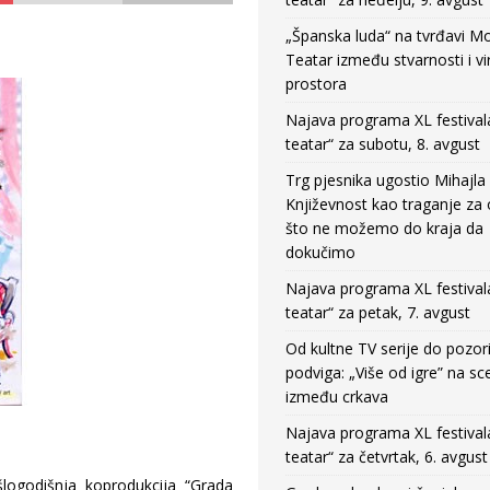
„Španska luda“ na tvrđavi M
Teatar između stvarnosti i vi
prostora
Najava programa XL festival
teatar“ za subotu, 8. avgust
Trg pjesnika ugostio Mihajla 
Književnost kao traganje za
što ne možemo do kraja da
dokučimo
Najava programa XL festival
teatar“ za petak, 7. avgust
Od kultne TV serije do pozor
podviga: „Više od igre” na sc
između crkava
Najava programa XL festival
teatar“ za četvrtak, 6. avgust
logodišnja koprodukcija “Grada