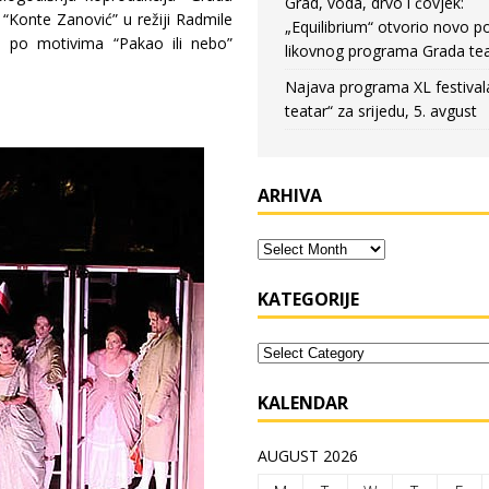
Grad, voda, drvo i čovjek:
“Konte Zanović” u režiji Radmile
„Equilibrium“ otvorio novo po
 i po motivima “Pakao ili nebo”
likovnog programa Grada tea
Najava programa XL festival
teatar“ za srijedu, 5. avgust
ARHIVA
KATEGORIJE
KALENDAR
AUGUST 2026