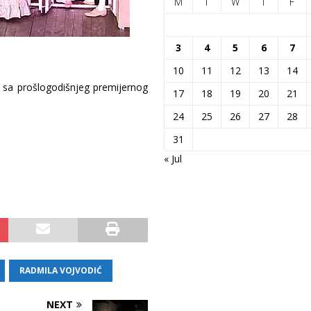
M
T
W
T
F
3
4
5
6
7
10
11
12
13
14
u sa prošlogodišnjeg premijernog
17
18
19
20
21
24
25
26
27
28
31
« Jul
RADMILA VOJVODIĆ
NEXT