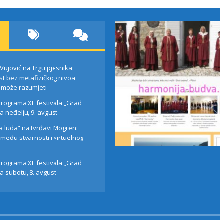
 Vujović na Trgu pjesnika:
t bez metafizičkog nivoa
 može razumjeti
rograma XL festivala „Grad
za neđelju, 9. avgust
 programa XL
„Španska luda“ na
 luda“ na tvrđavi Mogren:
la „Grad teatar“
tvrđavi Mogren:
zmeđu stvarnosti i virtuelnog
lju, 9. avgust
Teatar između
a
stvarnosti i virtuelno
rograma XL festivala „Grad
prostora
za subotu, 8. avgust