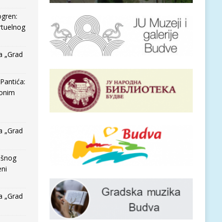
ogren:
rtuelnog
a „Grad
Pantića:
 onim
a „Grad
išnog
eni
a „Grad