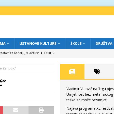
IMA
USTANOVE KULTURE
ŠKOLE
DRUŠTVA
eatar“ za neđelju, 9. avgust
FOKUS
atar između stvarnosti i virtuelnog prostora
FOKUS
e Zanović”
eatar“ za subotu, 8. avgust
FOKUS
a: Književnost kao traganje za onim što ne možemo do kraja da dokučimo
ć”
Vladimir Vujović na Trgu pjes
Umjetnost bez metafizičkog
Umjetnost bez metafizičkog nivoa teško se može razumjeti
FOKUS
teško se može razumjeti
Najava programa XL festival
teatar“ za neđelju, 9. avgust