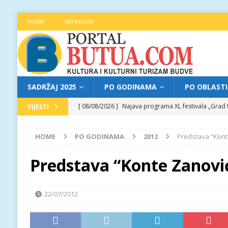
HOME
IMPRESUM
SADRŽAJ 2025
PO GODINAMA
PO OBLAST
[ 08/08/2026 ]
Najava programa XL festivala „Grad t
VIJESTI
[ 08/08/2026 ]
„Španska luda“ na tvrđavi Mogren: Te
HOME
PO GODINAMA
2012
Predstava “Kont
[ 07/08/2026 ]
Najava programa XL festivala „Grad t
[ 07/08/2026 ]
Trg pjesnika ugostio Mihajla Pantić
Predstava “Konte Zanovi
FOKUS
[ 09/08/2026 ]
Vladimir Vujović na Trgu pjesnika: 
22/07/2012