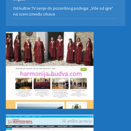
Od kultne TV serije do pozorišnog podviga: „Više od igre”
na sceni između crkava