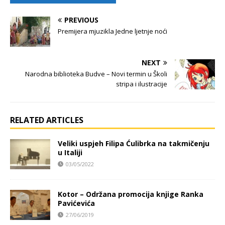
PREVIOUS
Premijera mjuzikla Jedne ljetnje noći
NEXT
Narodna biblioteka Budve – Novi termin u Školi
stripa i ilustracije
RELATED ARTICLES
Veliki uspjeh Filipa Ćulibrka na takmičenju
u Italiji
03/05/2022
Kotor – Održana promocija knjige Ranka
Pavićevića
27/06/2019