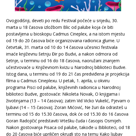
Ovogodišnji, deveti po redu Festival počeće u srijedu, 30.
marta u 18 časova izložbom Blic od palube koja će biti
postavljena u bioskopu Cadmus Cineplex, a na istom mjestu
od 19 do 20 časova biće organizovana radionica glume. U
četvrtak, 31. marta od 10 do 14 časova učesnici festivala
imaće književnu šetnju Đir po Budvi, a nakon odmora od
šetnje, u terminu od 16 do 18 časova, naoružani znanjem
učestvovaće u Književnom kvizu u Narodnoj biblioteci Budve.
Istog dana, u terminu od 19 do 21 čas predviđena je projekcija
filma u Cadmus Cineplexu. U petak, 1. aprila, u okviru
programa Pisci od palube, književnih radionica u Narodnoj
biblioteci Budve, gostovaće: Nikoleta Novak, O knjigama i
životinjama (13 – 14 časova); zatim Vid Vicko Vukelić, Pjevam o
ljubavi (14 – 15 časova); Zoran Mićović, Ne žuri da odrasteš u
terminu od 15 do 15.30 časova, dok će od 15.30 do 16 časova
Goran Radojičić predstaviti Vrtešku čuda i časopis Osmijeh.
Nakon gostovanja Pisaca od palube, takođe u Biblioteci, od 18
do 20 časova biće upriličen okrugli sto na temu Kako ljubav