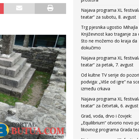
Najava programa XL festival
teatar“ za subotu, 8. avgust
Trg pjesnika ugostio Mihajla 
Književnost kao traganje za
što ne možemo do kraja da
dokučimo
Najava programa XL festival
teatar“ za petak, 7. avgust
Od kultne TV serije do pozor
podviga: „Više od igre” na sc
između crkava
Najava programa XL festival
teatar“ za četvrtak, 6. avgust
Grad, voda, drvo i čovjek:
„Equilibrium“ otvorio novo po
likovnog programa Grada tea