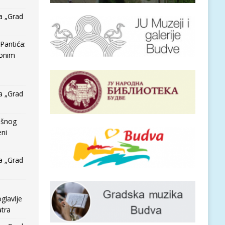
a „Grad
Pantića:
 onim
a „Grad
išnog
eni
a „Grad
glavlje
tra