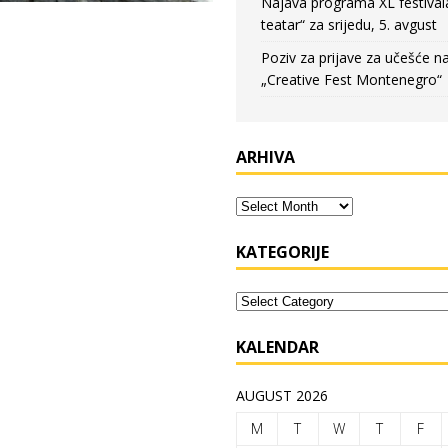
Najava programa XL festival
teatar“ za srijedu, 5. avgust
Poziv za prijave za učešće n
„Creative Fest Montenegro“
ARHIVA
KATEGORIJE
KALENDAR
AUGUST 2026
M
T
W
T
F