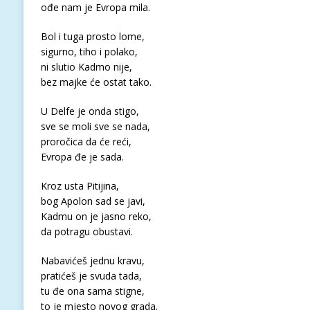
ođe nam je Evropa mila.
Bol i tuga prosto lome,
sigurno, tiho i polako,
ni slutio Kadmo nije,
bez majke će ostat tako.
U Delfe je onda stigo,
sve se moli sve se nada,
proročica da će reći,
Evropa đe je sada.
Kroz usta Pitijina,
bog Apolon sad se javi,
Kadmu on je jasno reko,
da potragu obustavi.
Nabavićeš jednu kravu,
pratićeš je svuda tada,
tu đe ona sama stigne,
to je mjesto novog grada.