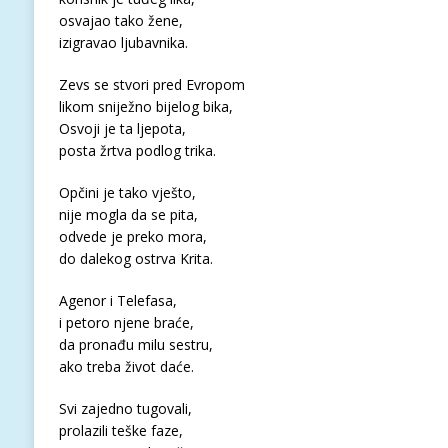
osvajao tako žene,
izigravao ljubavnika.
Zevs se stvori pred Evropom
likom sniježno bijelog bika,
Osvoji je ta ljepota,
posta žrtva podlog trika.
Opčini je tako vješto,
nije mogla da se pita,
odvede je preko mora,
do dalekog ostrva Krita.
Agenor i Telefasa,
i petoro njene braće,
da pronađu milu sestru,
ako treba život daće.
Svi zajedno tugovali,
prolazili teške faze,