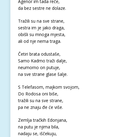
Agenor im tada reče,
da bez sestre ne dolaze.
Tražili su na sve strane,
sestra im je jako draga,
obišli su mnoga mjesta,
ali od nje nema traga.
Četiri brata odustaše,
Samo Kadmo traži dalje,
neumorno on putuje,
na sve strane glase šalje.
S Telefasom, majkom svojom,
Do Rodosa oni biše,
tražili su na sve strane,
pa ne znaju đe će više.
Zemlja tračkih Edonjana,
na putu je njima bila,
nadaju se, iščekuju,