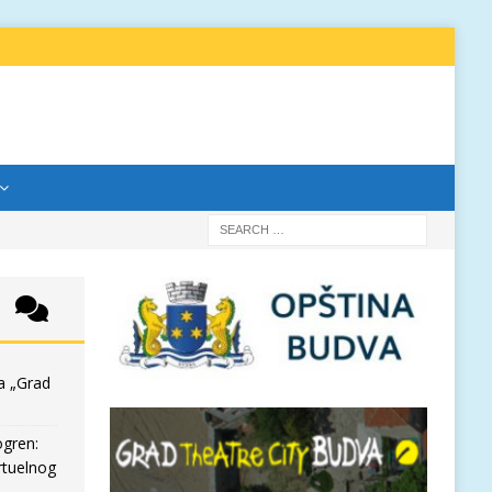
a „Grad
ogren:
rtuelnog