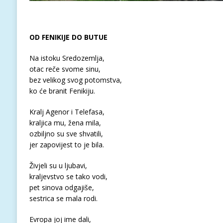
OD FENIKIJE DO BUTUE
Na istoku Sredozemlja,
otac reče svome sinu,
bez velikog svog potomstva,
ko će branit Fenikiju.
Kralj Agenor i Telefasa,
kraljica mu, žena mila,
ozbiljno su sve shvatili,
jer zapovijest to je bila.
Živjeli su u ljubavi,
kraljevstvo se tako vodi,
pet sinova odgajiše,
sestrica se mala rodi.
Evropa joj ime dali,