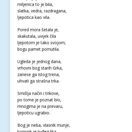
miljenica to je bila,
slatka, vedra, razdragana,
ljepotica kao vila.
Pored mora šetala je,
skakutala, uvijek čila
ljepotom je tako svojom,
bogu pamet pomutila.
Ugleda je jednog dana,
vrhovni bog starih Grka,
zanese ga istog trena,
uhvati ga strašna trka.
Smišlja način i trikove,
po tome je poznat bio,
mnogima je na prevaru,
ljepoticu ugrabio.
Bog je neba, vlasnik munje,
korisnik je tuđeg lika,