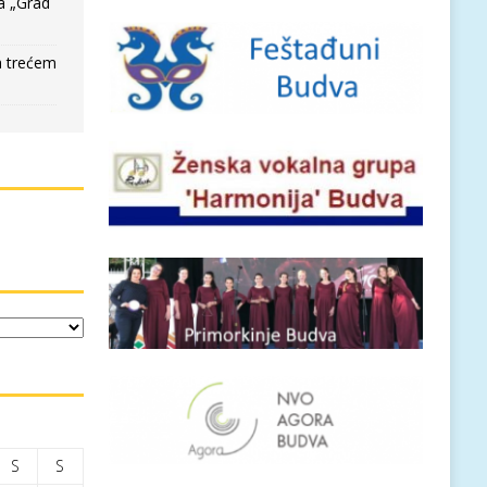
a „Grad
a trećem
S
S