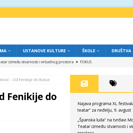
IMA
USTANOVE KULTURE
ŠKOLE
DRUŠTVA
atar između stvarnosti i virtuelnog prostora
FOKUS
eatar“ za subotu, 8. avgust
FOKUS
lović – Od Fenikije do Butue
a: Književnost kao traganje za onim što ne možemo do kraja da dokučimo
d Fenikije do
eatar“ za petak, 7. avgust
FOKUS
Najava programa XL festival
teatar“ za neđelju, 9. avgust
eatar“ za neđelju, 9. avgust
FOKUS
„Španska luda“ na tvrđavi M
Teatar između stvarnosti i vi
prostora