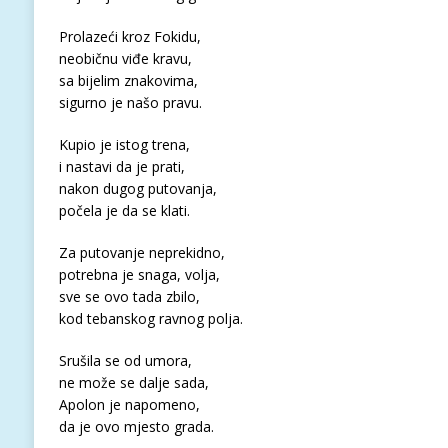
Prolazeći kroz Fokidu,
neobičnu viđe kravu,
sa bijelim znakovima,
sigurno je našo pravu.
Kupio je istog trena,
i nastavi da je prati,
nakon dugog putovanja,
počela je da se klati.
Za putovanje neprekidno,
potrebna je snaga, volja,
sve se ovo tada zbilo,
kod tebanskog ravnog polja.
Srušila se od umora,
ne može se dalje sada,
Apolon je napomeno,
da je ovo mjesto grada.