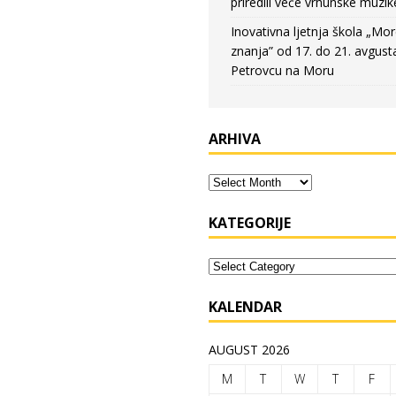
priredili veče vrhunske muzik
Inovativna ljetnja škola „Mo
znanja” od 17. do 21. avgust
Petrovcu na Moru
ARHIVA
KATEGORIJE
KALENDAR
AUGUST 2026
M
T
W
T
F