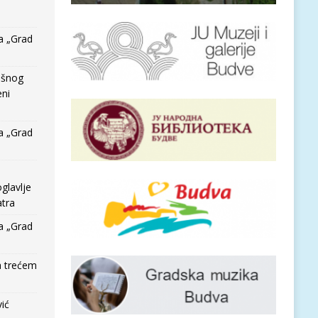
a „Grad
išnog
eni
a „Grad
glavlje
tra
a „Grad
a trećem
vić