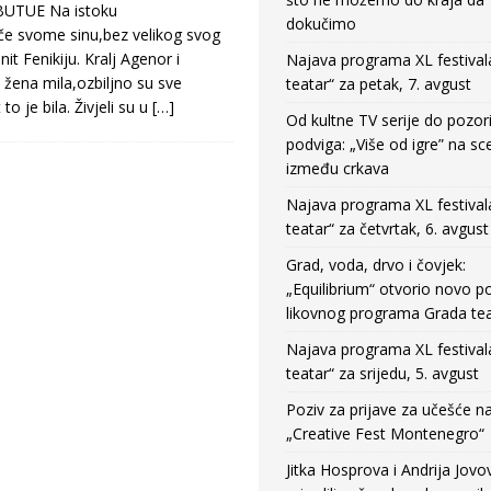
UTUE Na istoku
dokučimo
če svome sinu,bez velikog svog
t Fenikiju. Kralj Agenor i
Najava programa XL festival
 žena mila,ozbiljno su sve
teatar“ za petak, 7. avgust
 to je bila. Živjeli su u
[…]
Od kultne TV serije do pozor
podviga: „Više od igre” na sc
između crkava
Najava programa XL festival
teatar“ za četvrtak, 6. avgust
Grad, voda, drvo i čovjek:
„Equilibrium“ otvorio novo po
likovnog programa Grada tea
Najava programa XL festival
teatar“ za srijedu, 5. avgust
Poziv za prijave za učešće n
„Creative Fest Montenegro“
Jitka Hosprova i Andrija Jovo