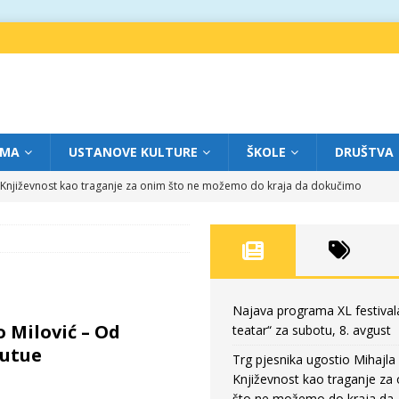
IMA
USTANOVE KULTURE
ŠKOLE
DRUŠTVA
a: Književnost kao traganje za onim što ne možemo do kraja da dokučimo
eatar“ za petak, 7. avgust
FOKUS
dviga: „Više od igre” na sceni između crkava
FOKUS
eatar“ za četvrtak, 6. avgust
FOKUS
Najava programa XL festival
o Milović – Od
teatar“ za subotu, 8. avgust
eatar“ za subotu, 8. avgust
FOKUS
Butue
Trg pjesnika ugostio Mihajla 
Književnost kao traganje za
što ne možemo do kraja da