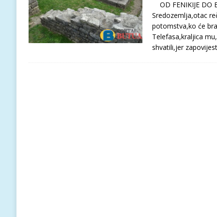
OD FENIKIJE DO B
Sredozemlja,otac re
potomstva,ko će brani
Telefasa,kraljica mu,
shvatili,jer zapovijest