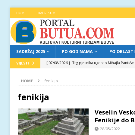
HOME
IMPRESUM
SADRŽAJ 2025
PO GODINAMA
PO OBLAST
[ 07/08/2026 ]
Trg pjesnika ugostio Mihajla Pantić
VIJESTI
FOKUS
HOME
fenikija
[ 06/08/2026 ]
Najava programa XL festivala „Grad t
[ 06/08/2026 ]
Od kultne TV serije do pozorišnog po
fenikija
[ 05/08/2026 ]
Najava programa XL festivala „Grad t
Veselin Vesk
[ 07/08/2026 ]
Najava programa XL festivala „Grad t
Fenikije do 
28/05/2022