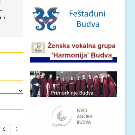
e
re
a u
S
S