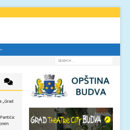
a „Grad
Pantića:
 onim