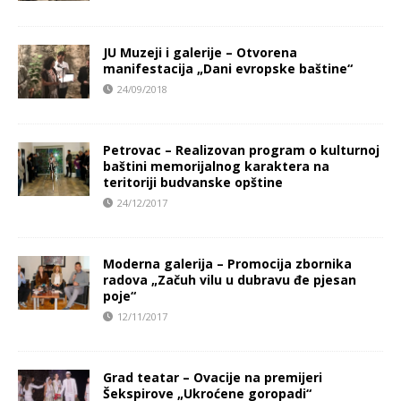
JU Muzeji i galerije – Otvorena
manifestacija „Dani evropske baštine“
24/09/2018
Petrovac – Realizovan program o kulturnoj
baštini memorijalnog karaktera na
teritoriji budvanske opštine
24/12/2017
Moderna galerija – Promocija zbornika
radova „Začuh vilu u dubravu đe pjesan
poje“
12/11/2017
Grad teatar – Ovacije na premijeri
Šekspirove „Ukroćene goropadi“