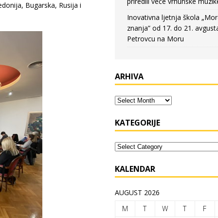
priredili veče vrhunske muzik
donija, Bugarska, Rusija i
Inovativna ljetnja škola „Mo
znanja” od 17. do 21. avgust
Petrovcu na Moru
ARHIVA
KATEGORIJE
KALENDAR
AUGUST 2026
M
T
W
T
F