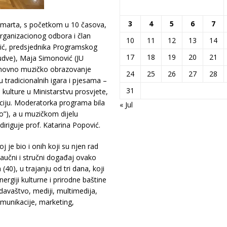
3
4
5
6
7
4. marta, s početkom u 10 časova,
Organizacionog odbora i član
10
11
12
13
14
vić, predsjednika Programskog
17
18
19
20
21
Budve), Maja Simonović (JU
snovno muzičko obrazovanje
24
25
26
27
28
u tradicionalnih igara i pjesama –
31
 kulture u Ministarstvu prosvjete,
enciju. Moderatorka programa bila
« Jul
uo”), a u muzičkom dijelu
iriguje prof. Katarina Popović.
oj je bio i onih koji su njen rad
naučni i stručni događaj ovako
40), u trajanju od tri dana, koji
ergiji kulturne i prirodne baštine
izdavaštvo, mediji, multimedija,
omunikacije, marketing,