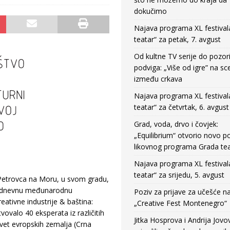
dokučimo
Najava programa XL festival
teatar“ za petak, 7. avgust
Od kultne TV serije do pozor
podviga: „Više od igre” na sc
između crkava
Najava programa XL festival
teatar“ za četvrtak, 6. avgust
Grad, voda, drvo i čovjek:
„Equilibrium“ otvorio novo po
likovnog programa Grada tea
Najava programa XL festival
teatar“ za srijedu, 5. avgust
z Petrovca na Moru, u svom gradu,
 trodnevnu međunarodnu
Poziv za prijave za učešće n
eativne industrije & baština:
„Creative Fest Montenegro“
tvovalo 40 eksperata iz različitih
Jitka Hosprova i Andrija Jovo
evet evropskih zemalja (Crna