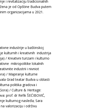
i revitalizaciju tradicionalnih
pružena je od Opštine Budva putem
inim organizacijama u 2021.
ivne industrije u baštinskoj
 kulturnih i kreativnih industrija
a) / Kreativni turizam i kulturno
tivne mikropolitike lokalnih
vnite industrii i nivniot
ra) / Mapiranje kulturne
ivala Grad teatar Budva u oblasti
lturna politika gradova i
ora) / Culture & Heritage:
va: prof. dr Refik ŠEĆIBOVIĆ,
je kulturnog nasleđa; Sara
a valorizaciju i održivu