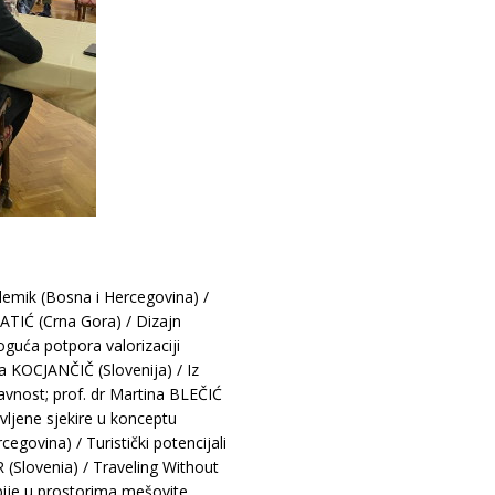
demik (Bosna i Hercegovina) /
MATIĆ (Crna Gora) / Dizajn
oguća potpora valorizaciji
a KOCJANČIČ (Slovenija) / Iz
javnost; prof. dr Martina BLEČIĆ
ljene sjekire u konceptu
egovina) / Turistički potencijali
 (Slovenia) / Traveling Without
bije u prostorima mešovite