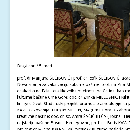
Drugi dan / 5. mart
prof. dr Marijana ŠEĆIBOVIĆ i prof. dr Refik ŠEĆIBOVIĆ, aka
Nova znanja za valorizaciju kulturne baštine; prof. mr Ana 
edukacija na Fakultetu likovnih umjetnosti na Cetinju kao m
kulturne baštine Crne Gore; doc. dr Zrinka MILEUSNIĆ i Nikit
knjige u život: Studentski projekti promocije arheologije za 
KAVUR (Slovenija) i Dušan MEDIN, MA (Crna Gora) / Zaborav
kreativne baštine; doc. dr. sc. Amra ŠAČIĆ BEĆA (Bosna i Herc
najstarije baštine Bosne i Hercegovine; prof. dr. Boris KAVUR
Moving; dr Milena JOKANOVIĆ (Srbija) / Kulturno nasleđe Sr