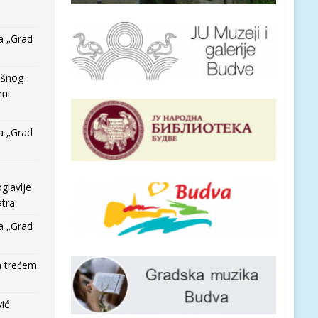
a „Grad
išnog
eni
a „Grad
glavlje
tra
a „Grad
a trećem
vić