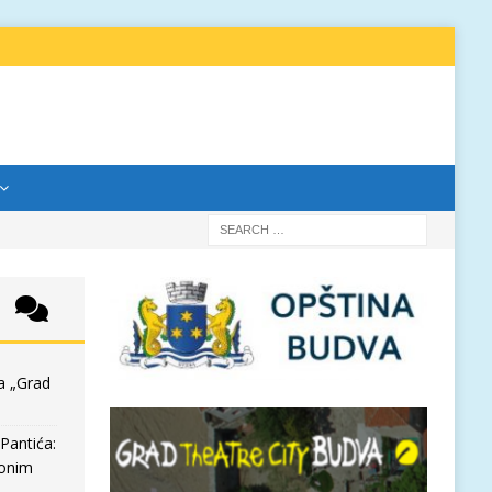
a „Grad
Pantića:
 onim