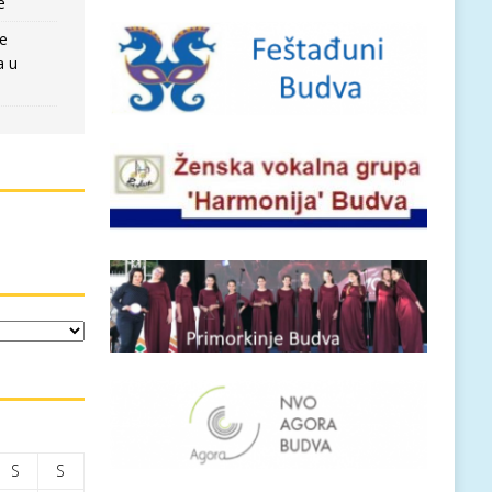
e
re
a u
S
S