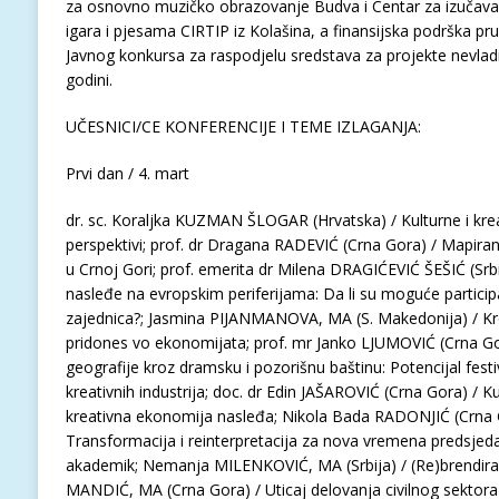
za osnovno muzičko obrazovanje Budva i Centar za izučavanje 
igara i pjesama CIRTIP iz Kolašina, a finansijska podrška 
Javnog konkursa za raspodjelu sredstava za projekte nevlad
godini.
UČESNICI/CE KONFERENCIJE I TEME IZLAGANJA:
Prvi dan / 4. mart
dr. sc. Koraljka KUZMAN ŠLOGAR (Hrvatska) / Kulturne i kreat
perspektivi; prof. dr Dragana RADEVIĆ (Crna Gora) / Mapiranje
u Crnoj Gori; prof. emerita dr Milena DRAGIĆEVIĆ ŠEŠIĆ (Srbij
nasleđe na evropskim periferijama: Da li su moguće participa
zajednica?; Jasmina PIJANMANOVA, MA (S. Makedonija) / Kreati
pridones vo ekonomijata; prof. mr Janko LJUMOVIĆ (Crna Go
geografije kroz dramsku i pozorišnu baštinu: Potencijal fest
kreativnih industrija; doc. dr Edin JAŠAROVIĆ (Crna Gora) / Ku
kreativna ekonomija nasleđa; Nikola Bada RADONJIĆ (Crna G
Transformacija i reinterpretacija za nova vremena predsjeda
akademik; Nemanja MILENKOVIĆ, MA (Srbija) / (Re)brendiran
MANDIĆ, MA (Crna Gora) / Uticaj delovanja civilnog sektora n