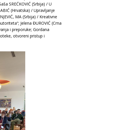
Saša SREĆKOVIĆ (Srbija) / U
BABIĆ (Hrvatska) / Upravljanje
JEVIĆ, MA (Srbija) / Kreativne
 autoriteta“; Jelena ĐUROVIĆ (Crna
živanja i preporuke; Gordana
teke, otvoreni pristup i