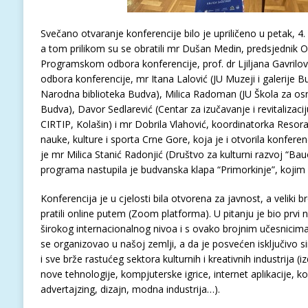
Svečano otvaranje konferencije bilo je upriličeno u petak, 
a tom prilikom su se obratili mr Dušan Medin, predsjednik 
Programskom odbora konferencije, prof. dr Ljiljana Gavrilo
odbora konferencije, mr Itana Lalović (JU Muzeji i galerije 
Narodna biblioteka Budva), Milica Radoman (JU Škola za o
Budva), Davor Sedlarević (Centar za izučavanje i revitalizacij
CIRTIP, Kolašin) i mr Dobrila Vlahović, koordinatorka Resora
nauke, kulture i sporta Crne Gore, koja je i otvorila konfer
je mr Milica Stanić Radonjić (Društvo za kulturni razvoj “Ba
programa nastupila je budvanska klapa “Primorkinje”, kojim d
Konferencija je u cjelosti bila otvorena za javnost, a veliki br
pratili online putem (Zoom platforma). U pitanju je bio prvi 
širokog internacionalnog nivoa i s ovako brojnim učesnicima (
se organizovao u našoj zemlji, a da je posvećen isključivo sin
i sve brže rastućeg sektora kulturnih i kreativnih industrija (
nove tehnologije, kompjuterske igrice, internet aplikacije, k
advertajzing, dizajn, modna industrija…).