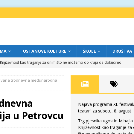
IMA
USTANOVE KULTURE
ŠKOLE
DRUŠTVA
a: Književnost kao traganje za onim što ne možemo do kraja da dokučimo
zovana trodnevna međunarodna
eatar“ za petak, 7. avgust
FOKUS
dviga: „Više od igre” na sceni između crkava
FOKUS
odnevna
eatar“ za četvrtak, 6. avgust
FOKUS
Najava programa XL festival
teatar“ za subotu, 8. avgust
ja u Petrovcu
eatar“ za subotu, 8. avgust
FOKUS
Trg pjesnika ugostio Mihajla 
Književnost kao traganje za
što ne možemo do kraja da