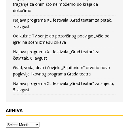
traganje za onim što ne možemo do kraja da
dokučimo
Najava programa XL festivala „Grad teatar“ za petak,
7. avgust
Od kultne TV serije do pozorišnog podviga: „Više od
igre” na sceni između crkava
Najava programa XL festivala „Grad teatar“ za
četvrtak, 6. avgust
Grad, voda, drvo i čovjek: „Equilibrium“ otvorio novo
poglavlje likovnog programa Grada teatra
Najava programa XL festivala „Grad teatar“ za srijedu,
5. avgust
ARHIVA