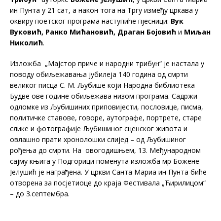
ин Пунта у 21 сат, а након тога на Тргу између цркава у
оквиру поетског програма наступиће пјесници:
Вук
Вуковић, Ранко Мићановић, Драган Бојовић
и
Миљан
Николић
.
Изложба „Мајстор приче и народни трибун“ је настала у
поводу обиљежавања јубилеја 140 година од смрти
великог писца С. М. Љубише који Народна библиотека
Будве ове године обиљежава низом програма. Садржи
одломке из Љубишиних приповијести, пословице, писма,
политичке ставове, говоре, аутографе, портрете, старе
слике и фотографије Љубишиног сценског живота и
овлашно прати хронолошки слијед – од Љубишиног
рођења до смрти. На овогодишњем, 13. Међународном
сајму књига у Подгорици поменута изложба мр Божене
Јелушић је награђена. У цркви Санта Мариа ин Пунта биће
отворена за посјетиоце до краја Фестивала „Ћирилицом“
– до 3.септембра.