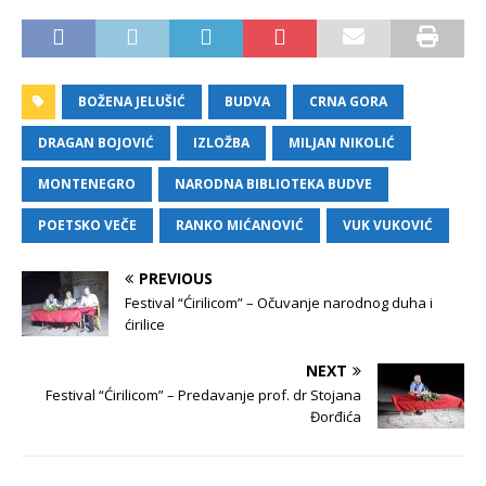
BOŽENA JELUŠIĆ
BUDVA
CRNA GORA
DRAGAN BOJOVIĆ
IZLOŽBA
MILJAN NIKOLIĆ
MONTENEGRO
NARODNA BIBLIOTEKA BUDVE
POETSKO VEČE
RANKO MIĆANOVIĆ
VUK VUKOVIĆ
PREVIOUS
Festival “Ćirilicom” – Očuvanje narodnog duha i
ćirilice
NEXT
Festival “Ćirilicom” – Predavanje prof. dr Stojana
Đorđića