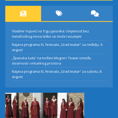
Vladimir Vujović na Trgu pjesnika: Umjetnost bez
metafizičkog nivoa teško se može razumjeti
Najava programa XL festivala „Grad teatar“ za neđelju, 9.
avgust
„Španska luda“ na tvrđavi Mogren: Teatar između
stvarnosti i virtuelnog prostora
Najava programa XL festivala „Grad teatar“ za subotu, 8.
avgust