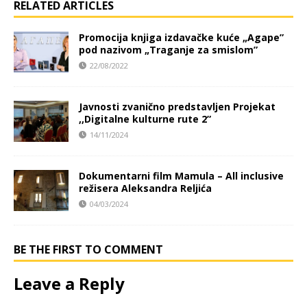
RELATED ARTICLES
Promocija knjiga izdavačke kuće „Agape”
pod nazivom „Traganje za smislom”
22/08/2022
Javnosti zvanično predstavljen Projekat
,,Digitalne kulturne rute 2”
14/11/2024
Dokumentarni film Mamula – All inclusive
režisera Aleksandra Reljića
04/03/2024
BE THE FIRST TO COMMENT
Leave a Reply