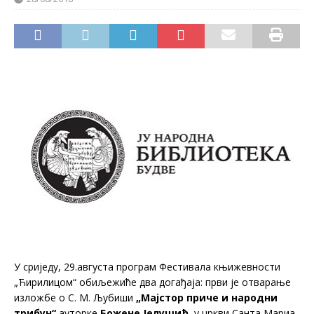
У сриједу, 29.августа програм Фестивала књижевности
„Ћирилицом“ обиљежиће два догађаја: први је отварање
изложбе о С. М. Љубиши
„Мајстор приче и народни
трибун“
ауторке
Божене Јелушић
, у цркви Санта Мариа