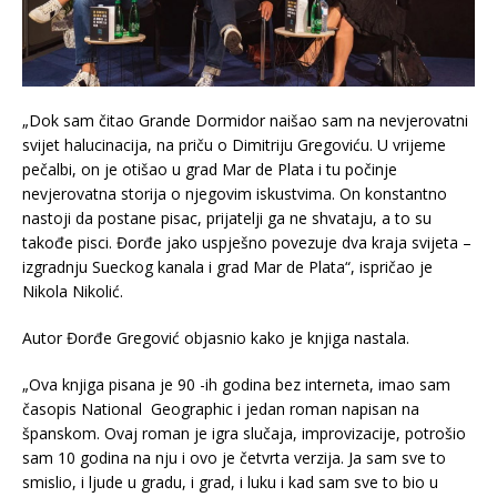
„Dok sam čitao Grande Dormidor naišao sam na nevjerovatni
svijet halucinacija, na priču o Dimitriju Gregoviću. U vrijeme
pečalbi, on je otišao u grad Mar de Plata i tu počinje
nevjerovatna storija o njegovim iskustvima. On konstantno
nastoji da postane pisac, prijatelji ga ne shvataju, a to su
takođe pisci. Đorđe jako uspješno povezuje dva kraja svijeta –
izgradnju Sueckog kanala i grad Mar de Plata“, ispričao je
Nikola Nikolić.
Autor Đorđe Gregović objasnio kako je knjiga nastala.
„Ova knjiga pisana je 90 -ih godina bez interneta, imao sam
časopis National Geographic i jedan roman napisan na
španskom. Ovaj roman je igra slučaja, improvizacije, potrošio
sam 10 godina na nju i ovo je četvrta verzija. Ja sam sve to
smislio, i ljude u gradu, i grad, i luku i kad sam sve to bio u