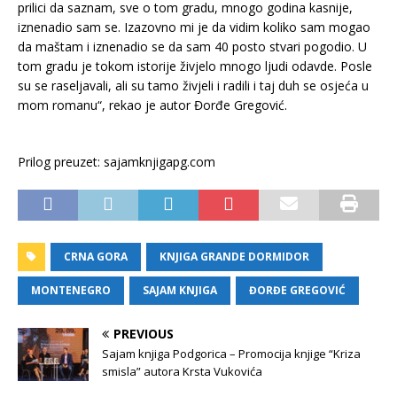
prilici da saznam, sve o tom gradu, mnogo godina kasnije,
iznenadio sam se. Izazovno mi je da vidim koliko sam mogao
da maštam i iznenadio se da sam 40 posto stvari pogodio. U
tom gradu je tokom istorije živjelo mnogo ljudi odavde. Posle
su se raseljavali, ali su tamo živjeli i radili i taj duh se osjeća u
mom romanu“, rekao je autor Đorđe Gregović.
Prilog preuzet: sajamknjigapg.com
CRNA GORA
KNJIGA GRANDE DORMIDOR
MONTENEGRO
SAJAM KNJIGA
ĐORĐE GREGOVIĆ
PREVIOUS
Sajam knjiga Podgorica – Promocija knjige “Kriza
smisla” autora Krsta Vukovića