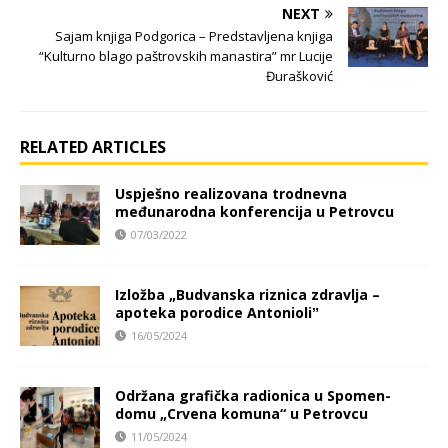
NEXT
Sajam knjiga Podgorica – Predstavljena knjiga
“Kulturno blago paštrovskih manastira” mr Lucije
Đurašković
RELATED ARTICLES
Uspješno realizovana trodnevna
međunarodna konferencija u Petrovcu
07/03/2022
Izložba „Budvanska riznica zdravlja –
apoteka porodice Antonioliˮ
16/05/2024
Održana grafička radionica u Spomen-
domu „Crvena komuna“ u Petrovcu
11/05/2024