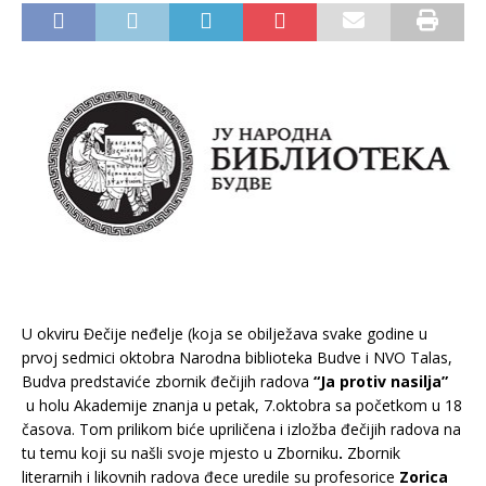
U okviru Đečije neđelje (koja se obilježava svake godine u
prvoj sedmici oktobra Narodna biblioteka Budve i NVO Talas,
Budva predstaviće zbornik đečijih radova
“Ja protiv nasilja”
u holu Akademije znanja u petak, 7.oktobra sa početkom u 18
časova. Tom prilikom biće upriličena i izložba đečijih radova na
tu temu koji su našli svoje mjesto u Zborniku
.
Zbornik
literarnih i likovnih radova đece uredile su profesorice
Zorica