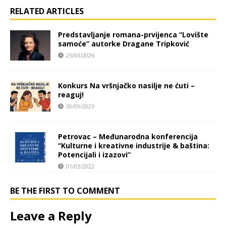
RELATED ARTICLES
Predstavljanje romana-prvijenca “Lovište
samoće” autorke Dragane Tripković
25/03/2026
Konkurs Na vršnjačko nasilje ne ćuti –
reaguj!
30/09/2025
Petrovac – Međunarodna konferencija
“Kulturne i kreativne industrije & baština:
Potencijali i izazovi”
01/03/2022
BE THE FIRST TO COMMENT
Leave a Reply