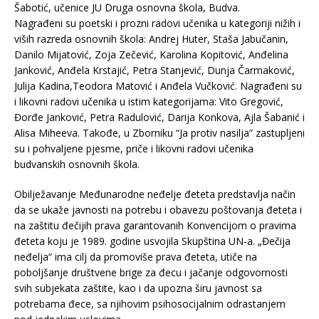
Šabotić, učenice JU Druga osnovna škola, Budva.
Nagrađeni su poetski i prozni radovi učenika u kategoriji nižih i
viših razreda osnovnih škola: Andrej Huter, Staša Jabučanin,
Danilo Mijatović, Zoja Zečević, Karolina Kopitović, Anđelina
Janković, Anđela Krstajić, Petra Stanjević, Dunja Čarmaković,
Julija Kadina,Teodora Matović i Anđela Vučković. Nagrađeni su
i likovni radovi učenika u istim kategorijama: Vito Gregović,
Đorđe Janković, Petra Radulović, Darija Konkova, Ajla Šabanić i
Alisa Miheeva. Takođe, u Zborniku “Ja protiv nasilja” zastupljeni
su i pohvaljene pjesme, priče i likovni radovi učenika
budvanskih osnovnih škola.
Obilježavanje Međunarodne neđelje đeteta predstavlja način
da se ukaže javnosti na potrebu i obavezu poštovanja đeteta i
na zaštitu đečijih prava garantovanih Konvencijom o pravima
đeteta koju je 1989. godine usvojila Skupština UN-a. „Đečija
neđelja“ ima cilj da promoviše prava đeteta, utiče na
poboljšanje društvene brige za đecu i jačanje odgovornosti
svih subjekata zaštite, kao i da upozna širu javnost sa
potrebama đece, sa njihovim psihosocijalnim odrastanjem