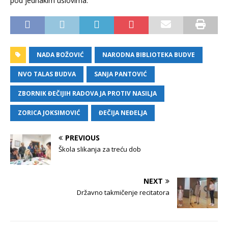
pod jednakim uslovima.
NADA BOŽOVIĆ
NARODNA BIBLIOTEKA BUDVE
NVO TALAS BUDVA
SANJA PANTOVIĆ
ZBORNIK ĐEČIJIH RADOVA JA PROTIV NASILJA
ZORICA JOKSIMOVIĆ
ĐEČIJA NEĐELJA
PREVIOUS
Škola slikanja za treću dob
NEXT
Državno takmičenje recitatora