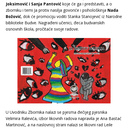
Joksimovi
ć
i Sanja Pantovi
ć
koje će ga i predstaviti, a o
zborniku i temi Ja protiv nasilja govoriće i psihološkinja
Nada
Božović
, dok će promociju voditi Stanka Stanojević iz Narodne
biblioteke Budve. Nagrađeni učenici, đeca budvanskih
osnovnih škola, pročitaće svoje radove.
U Uvodniku Zbornika nalazi se pjesma đečijeg pjesnika
Velimira Ralevića, izbor likovnih radova napravila je Ana Bastać
Martinović, a na naslovnoj strani nalazi se likovni rad Leile