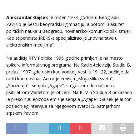
Aleksandar Gajšek
je rođen 1973. godine u Beogradu.
Završio je Šestu beogradsku gimnaziju, a potom i Fakultet
političkih nauka u Beogradu, novinarsko-komunikološki smjer.
Kao stipendista IREKS-a specijalizirao je „novinarstvo u
elektronskim medijima”.
Na audiciji RTV Politika 1995. godine primljen je na mesto
spikera informativnog programa. Na Radio-televiziju Studio B,
prelazi 1997, gde osim kao voditelj Vesti u 19 i 22, počinje da
radi i kao novinar. Autor je emisija „Moja slika sveta”,
„Spoznaja” i serijala „Agape”, sa gostom domaćinom,
psihijatrom Vladetom Jerotićem. Na RTV-u Studija B prikazano
je preko 400 epizoda emisije serijala „Agape”. Gajšek je autor
poslednjeg intervjua sa Njegovom svetošću patrijarhom
srpskim Pavlom.