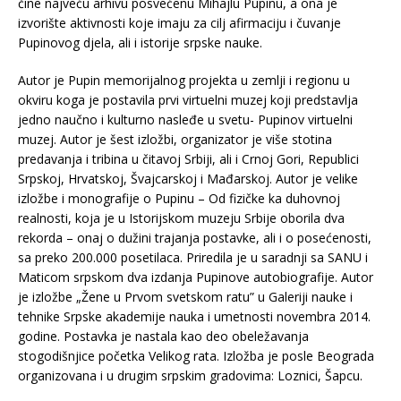
čine najveću arhivu posvećenu Mihajlu Pupinu, a ona je
izvorište aktivnosti koje imaju za cilj afirmaciju i čuvanje
Pupinovog djela, ali i istorije srpske nauke.
Autor je Pupin memorijalnog projekta u zemlji i regionu u
okviru koga je postavila prvi virtuelni muzej koji predstavlja
jedno naučno i kulturno nasleđe u svetu- Pupinov virtuelni
muzej. Autor je šest izložbi, organizator je više stotina
predavanja i tribina u čitavoj Srbiji, ali i Crnoj Gori, Republici
Srpskoj, Hrvatskoj, Švajcarskoj i Mađarskoj. Autor je velike
izložbe i monografije o Pupinu – Od fizičke ka duhovnoj
realnosti, koja je u Istorijskom muzeju Srbije oborila dva
rekorda – onaj o dužini trajanja postavke, ali i o posećenosti,
sa preko 200.000 posetilaca. Priredila je u saradnji sa SANU i
Maticom srpskom dva izdanja Pupinove autobiografije. Autor
je izložbe „Žene u Prvom svetskom ratu” u Galeriji nauke i
tehnike Srpske akademije nauka i umetnosti novembra 2014.
godine. Postavka je nastala kao deo obeležavanja
stogodišnjice početka Velikog rata. Izložba je posle Beograda
organizovana i u drugim srpskim gradovima: Loznici, Šapcu.