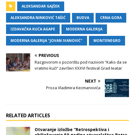
ALEKSANDAR GAJŠEK
ALEKSANDRA NINKOVIĆ TAŠIĆ
BUDVA
CRNA GORA
IZDAVAČKA KUĆA AGAPE
MODERNA GALERIJA
MODERNA GALERIJA "JOVAN IVANOVIĆ"
MONTENEGRO
PREVIOUS
Razgovorom o pozorištu pod nazivom “Kako da se
vratimo kući” završen XXXVI festival Grad teatar
NEXT
Proza Vladimira Kecmanovića
RELATED ARTICLES
Otvaranje izložbe “Retrospektiva i
obilježavanje 50 godina stvaralaštva Petra