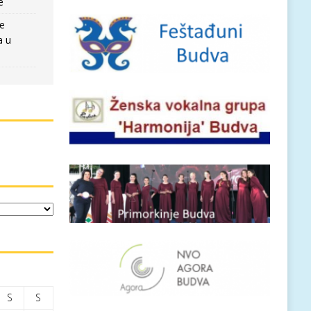
e
re
a u
S
S