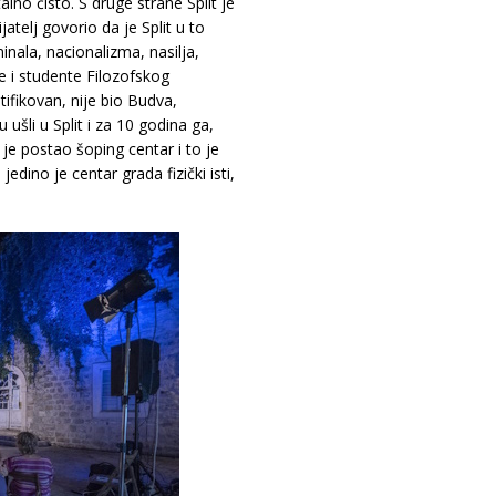
alno čisto. S druge strane Split je
telj govorio da je Split u to
inala, nacionalizma, nasilja,
re i studente Filozofskog
stifikovan, nije bio Budva,
 ušli u Split i za 10 godina ga,
 je postao šoping centar i to je
 jedino je centar grada fizički isti,