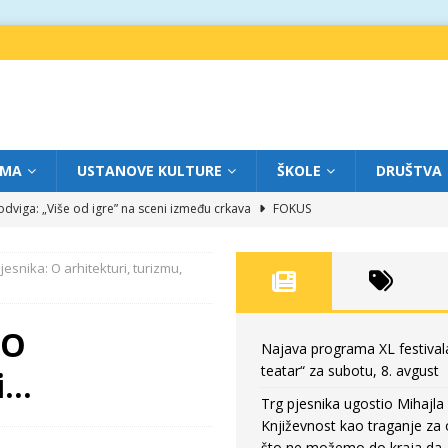
IMA
USTANOVE KULTURE
ŠKOLE
DRUŠTVA
dviga: „Više od igre” na sceni između crkava
FOKUS
eatar“ za četvrtak, 6. avgust
FOKUS
jesnika: O arhitekturi, turizmu,
eatar“ za subotu, 8. avgust
FOKUS
a: Književnost kao traganje za onim što ne možemo do kraja da dokučimo
 O
Najava programa XL festival
teatar“ za subotu, 8. avgust
ri…
eatar“ za petak, 7. avgust
FOKUS
Trg pjesnika ugostio Mihajla 
Književnost kao traganje za
što ne možemo do kraja da