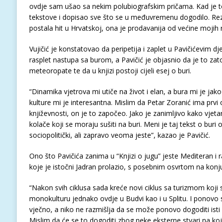
ovdje sam ušao sa nekim polubiografskim pričama. Kad je t
tekstove i dopisao sve što se u međuvremenu dogodilo. Rezul
postala hit u Hrvatskoj, ona je prodavanija od većine mojih 
Vujičić je konstatovao da peripetija i zaplet u Pavičićevim d
rasplet nastupa sa burom, a Pavičić je objasnio da je to zat
meteoropate te da u knjizi postoji cijeli esej o buri.
“Dinamika vjetrova mi utiče na život i elan, a bura mi je jako 
kulture mi je interesantna. Mislim da Petar Zoranić ima prvi 
književnosti, on je to započeo. Jako je zanimljivo kako vjetar
kolače koji se moraju sušiti na buri. Meni je taj tekst o buri o
sociopolitički, ali zapravo veoma jeste”, kazao je Pavičić.
Ono što Pavičića zanima u “Knjizi o jugu” jeste Mediteran i ra
koje je istočni Jadran prolazio, s posebnim osvrtom na konju
“Nakon svih ciklusa sada kreće novi ciklus sa turizmom koji
monokulturu jednako ovdje u Budvi kao i u Splitu. I ponovo 
vječno, a niko ne razmišlja da se može ponovo dogoditi isti
Mislim da će se to dogoditi zbog neke eksterne stvari na k