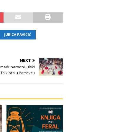
JURICA PAVIČIĆ
NEXT
 međunarodni julski
l folklora u Petrovcu