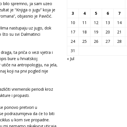
o bilo spremno, ja sam uzeo
tat je “Knjiga o jugu” koja je
3
4
5
6
7
romana”, objasnio je Pavičić.
10
11
12
13
14
jelima nastupaju uz jugo, dok
17
18
19
20
21
o što su svi Dalmatinci
24
25
26
27
28
31
draga, ta priča o vezi vjetra i
opis bure u hrvatskoj
« Jul
 utiče na antropologiju, na jela,
naj koji na prvi pogled nije
zličiti vremenski periodi kroz
kture i propasti.
 se ponovo pretvori u
se podrazumijeva da će to biti
 ciklus u kom sve propadne.
oju mi nemamo nikakvog uticaja