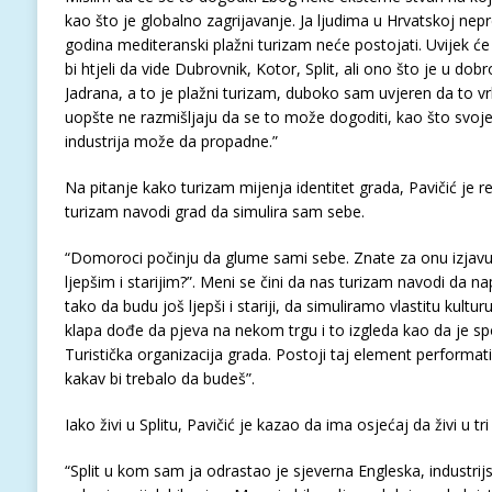
kao što je globalno zagrijavanje. Ja ljudima u Hrvatskoj ne
godina mediteranski plažni turizam neće postojati. Uvijek će b
bi htjeli da vide Dubrovnik, Kotor, Split, ali ono što je u dobr
Jadrana, a to je plažni turizam, duboko sam uvjeren da to vrl
uopšte ne razmišljaju da se to može dogoditi, kao što svoje
industrija može da propadne.”
Na pitanje kako turizam mijenja identitet grada, Pavičić je 
turizam navodi grad da simulira sam sebe.
“Domoroci počinju da glume sami sebe. Znate za onu izjav
ljepšim i starijim?”. Meni se čini da nas turizam navodi da
tako da budu još ljepši i stariji, da simuliramo vlastitu kultu
klapa dođe da pjeva na nekom trgu i to izgleda kao da je sp
Turistička organizacija grada. Postoji taj element performat
kakav bi trebalo da budeš”.
Iako živi u Splitu, Pavičić je kazao da ima osjećaj da živi u tri 
“Split u kom sam ja odrastao je sjeverna Engleska, industrijs