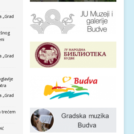
a „Grad
išnog
eni
a „Grad
glavlje
tra
a „Grad
a trećem
vić