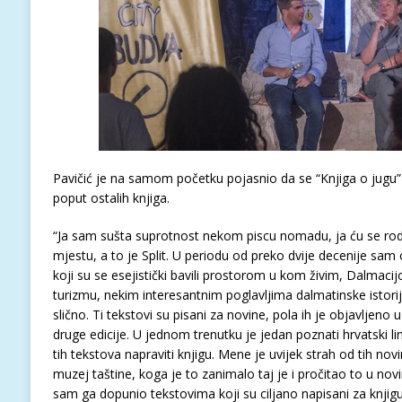
Pavičić je na samom početku pojasnio da se “Knjiga o jugu” t
poput ostalih knjiga.
“Ja sam sušta suprotnost nekom piscu nomadu, ja ću se roditi
mjestu, a to je Split. U periodu od preko dvije decenije sam
koji su se esejistički bavili prostorom u kom živim, Dalmacij
turizmu, nekim interesantnim poglavljima dalmatinske istori
slično. Ti tekstovi su pisani za novine, pola ih je objavljeno u
druge edicije. U jednom trenutku je jedan poznati hrvatski 
tih tekstova napraviti knjigu. Mene je uvijek strah od tih novi
muzej taštine, koga je to zanimalo taj je i pročitao to u nov
sam ga dopunio tekstovima koji su ciljano napisani za knjigu. 