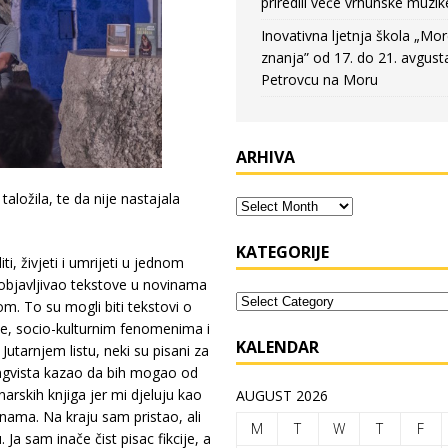
priredili veče vrhunske muzik
Inovativna ljetnja škola „Mo
znanja” od 17. do 21. avgust
Petrovcu na Moru
ARHIVA
aložila, te da nije nastajala
KATEGORIJE
, živjeti i umrijeti u jednom
 objavljivao tekstove u novinama
om. To su mogli biti tekstovi o
je, socio-kulturnim fenomenima i
KALENDAR
 Jutarnjem listu, neki su pisani za
lingvista kazao da bih mogao od
narskih knjiga jer mi djeluju kao
AUGUST 2026
inama. Na kraju sam pristao, ali
M
T
W
T
F
Ja sam inače čist pisac fikcije, a