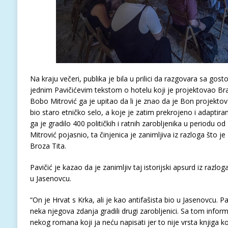
Na kraju večeri, publika je bila u prilici da razgovara sa gost
jednim Pavičićevim tekstom o hotelu koji je projektovao Br
Bobo Mitrović ga je upitao da li je znao da je Bon projektov
bio staro etničko selo, a koje je zatim prekrojeno i adapti
ga je gradilo 400 političkih i ratnih zarobljenika u periodu o
Mitrović pojasnio, ta činjenica je zanimljiva iz razloga što je
Broza Tita.
Pavičić je kazao da je zanimljiv taj istorijski apsurd iz razlo
u Jasenovcu.
“On je Hrvat s Krka, ali je kao antifašista bio u Jasenovcu. P
neka njegova zdanja gradili drugi zarobljenici. Sa tom inform
nekog romana koji ja neću napisati jer to nije vrsta knjiga koj