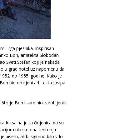
om Trga pjesnika. Inspirisan
anko Bon, arhitekta Slobodan
ao Sveti Stefan koji je nekada
rano u grad hotel uz napomenu da
d 1952. do 1955. godine. Kako je
 Bon bio omiljeni arhitekta Josipa
ga što je Bon i sam bio zarobljenik
aradoksalna je ta činjenica da su
acijom ulazimo na teritoriju
e pišem, ali bi sigurno bilo vrlo