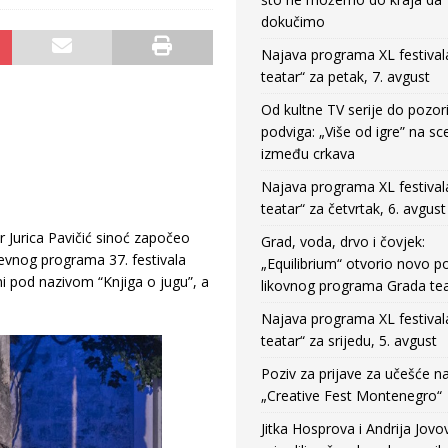
dokučimo
Najava programa XL festival
teatar“ za petak, 7. avgust
Od kultne TV serije do pozor
podviga: „Više od igre” na sc
između crkava
Najava programa XL festival
teatar“ za četvrtak, 6. avgust
ar Jurica Pavičić sinoć započeo
Grad, voda, drvo i čovjek:
ževnog programa 37. festivala
„Equilibrium“ otvorio novo po
ni pod nazivom “Knjiga o jugu”, a
likovnog programa Grada tea
Najava programa XL festival
teatar“ za srijedu, 5. avgust
Poziv za prijave za učešće n
„Creative Fest Montenegro“
Jitka Hosprova i Andrija Jovo