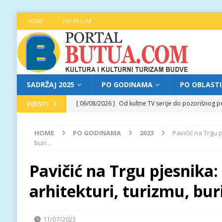
HOME
IMPRESUM
SADRŽAJ 2025
PO GODINAMA
PO OBLAST
[ 06/08/2026 ]
Od kultne TV serije do pozorišnog po
VIJESTI
[ 05/08/2026 ]
Najava programa XL festivala „Grad t
HOME
PO GODINAMA
2023
Pavičić na Trgu p
[ 07/08/2026 ]
Najava programa XL festivala „Grad t
buri…
[ 07/08/2026 ]
Trg pjesnika ugostio Mihajla Pantić
Pavičić na Trgu pjesnika:
FOKUS
arhitekturi, turizmu, bu
[ 06/08/2026 ]
Najava programa XL festivala „Grad t
11/07/2023