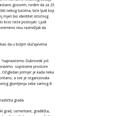
prestano govorim, tvrdim da za 25
iti nekog turizma, biće ljudi koji
oj mjeri bio identitet istočnog
o brzo neće postojati. Ljudi
vremeno nisu razmišljali da
rekao da u boljim slučajevima
u “napravićemo Dubrovnik još
 napravimo sopstvene prostore
ru. Očigledan primjer je kada neka
ontano, a sve je organizovala
ivnog glumljenja sebe samog ili
različita grada.
ki grad, cementare, gradilišta,