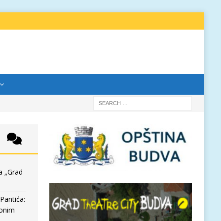
a „Grad
Pantića:
 onim