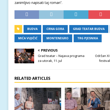
zanimljivo napisati taj roman”.
BUDVA
CRNA GORA
GRAD TEATAR BUDVA
MIĆA VUJIČIĆ
MONTENEGRO
TRG PJESNIKA
PREVIOUS
Grad teatar – Najava programa
Održan XI
za utorak, 11. jul
festiva
RELATED ARTICLES