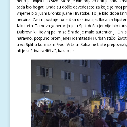
nebo je uvijek bilo sivo. More je bilo prljavo dok je sada krist
tada bio bogat. Onda su došle devedesete za koje je moj prija
vrijeme bio južni Bronks južne Hrvatske. To je bilo doba krim
heroina. Zatim postaje turistička destinacija, Ibica za hipste
fakulteta. Ta nova generacija je u Split došla jer nije bio turi
Dubrovnik i Rovinj pa im se čini da je malo autentičniji. Oni su
naravno, potpuno promijeneli identitetski i urbanistički. Život
treći Split u kom sam živio. Vi ta tri Splita ne biste prepoznali,
ali je suština različita”, kazao je.