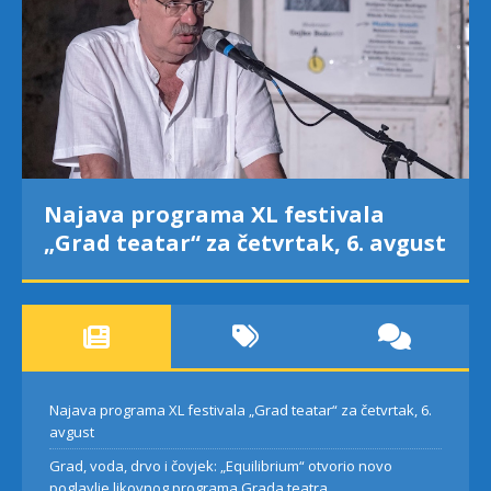
Najava programa XL festivala
„Grad teatar“ za četvrtak, 6. avgust
Najava programa XL festivala „Grad teatar“ za četvrtak, 6.
avgust
Grad, voda, drvo i čovjek: „Equilibrium“ otvorio novo
poglavlje likovnog programa Grada teatra