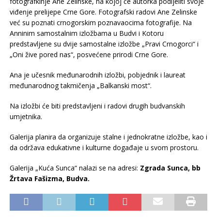
fotografkinje Ane Zelinske, na kojoj će autorka podijeliti svoje
viđenje prelijepe Crne Gore. Fotografski radovi Ane Zelinske
već su poznati crnogorskim poznavaocima fotografije. Na
Anninim samostalnim izložbama u Budvi i Kotoru
predstavljene su dvije samostalne izložbe „Pravi Crnogorci“ i
„Oni žive pored nas“, posvećene prirodi Crne Gore.
Ana je učesnik međunarodnih izložbi, pobjednik i laureat
međunarodnog takmičenja „Balkanski most“.
Na izložbi će biti predstavljeni i radovi drugih budvanskih
umjetnika.
Galerija planira da organizuje stalne i jednokratne izložbe, kao i
da održava edukativne i kulturne događaje u svom prostoru.
Galerija „Kuća Sunca“ nalazi se na adresi:
Zgrada Sunca, bb
Žrtava Fašizma, Budva.