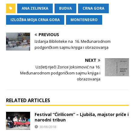
ANA ZELINSKA
BUDVA
CRNA GORA
IZLOŽBA MOJA CRNA GORA
MONTENEGRO
PREVIOUS
Izdanja Biblioteke na 16. Međunarodnom
podgoričkom sajmu knjiga i obrazovanja
NEXT
Uz(let) riječi Zorice Joksimović na 16.
Međunarodnom podgoričkom sajmu knjiga i
obrazovanja
RELATED ARTICLES
Festival “Ćirilicom” – Ljubiša, majstor priče i
narodni tribun
30/08/2018