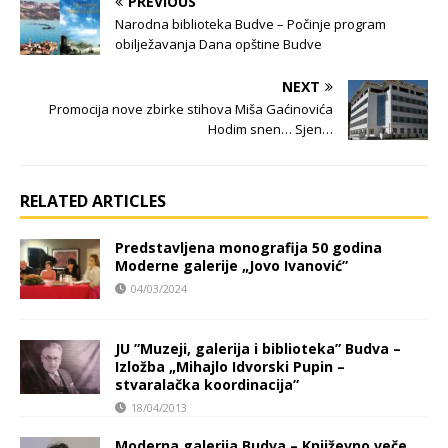
PREVIOUS
Narodna biblioteka Budve – Počinje program
obilježavanja Dana opštine Budve
NEXT
Promocija nove zbirke stihova Miša Gaćinovića
Hodim snen… Sjen…
RELATED ARTICLES
Predstavljena monografija 50 godina
Moderne galerije „Jovo Ivanović”
04/03/2024
JU ”Muzeji, galerija i biblioteka” Budva –
Izložba „Mihajlo Idvorski Pupin –
stvaralačka koordinacija”
18/04/2013
Moderna galerija Budva – Književno veče