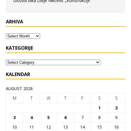
Izložba slika Lidije Nikčević „Konstrukcije“
ARHIVA
KATEGORIJE
KALENDAR
AUGUST 2026
M
T
W
T
F
S
S
1
2
3
4
5
6
7
8
9
10
11
12
13
14
15
16