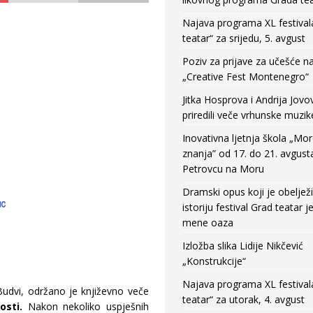
Najava programa XL festival
teatar“ za srijedu, 5. avgust
Poziv za prijave za učešće n
„Creative Fest Montenegro“
Jitka Hosprova i Andrija Jovo
priredili veče vrhunske muzik
Inovativna ljetnja škola „Mo
znanja” od 17. do 21. avgust
Petrovcu na Moru
Dramski opus koji je obeljež
istoriju festival Grad teatar j
mene oaza
Izložba slika Lidije Nikčević
„Konstrukcije“
Najava programa XL festival
Budvi, održano je književno veče
teatar“ za utorak, 4. avgust
osti.
Nakon nekoliko uspješnih