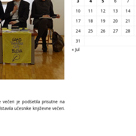
3
4
5
6
7
10
11
12
13
14
17
18
19
20
21
24
25
26
27
28
31
« Jul
 večeri je podśetila prisutne na
tavila učesnike književne večeri.