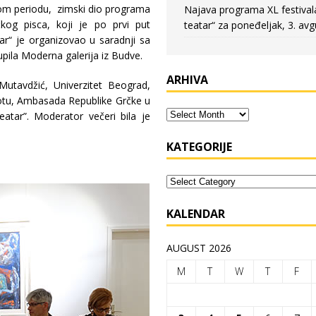
kom periodu, zimski dio programa
Najava programa XL festival
čkog pisca, koji je po prvi put
teatar“ za poneđeljak, 3. avg
ar“ je organizovao u saradnji sa
pila Moderna galerija iz Budve.
ARHIVA
 Mutavdžić, Univerzitet Beograd,
iotu, Ambasada Republike Grčke u
atar”. Moderator večeri bila je
KATEGORIJE
KALENDAR
AUGUST 2026
M
T
W
T
F