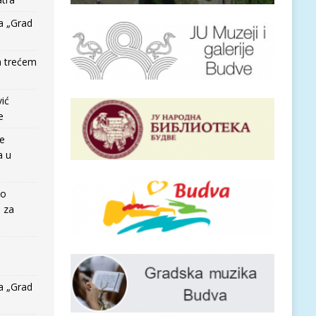
a „Grad
a trećem
vić
e
re
a u
io
e za
a „Grad