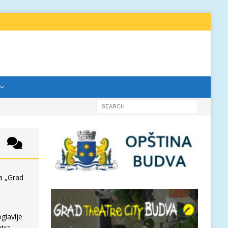
a „Grad
glavlje
tra