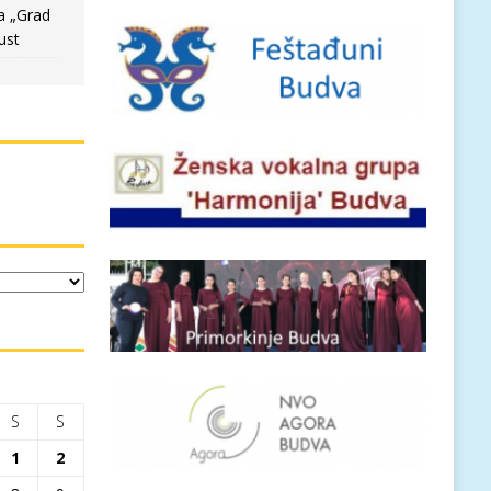
a „Grad
ust
S
S
1
2