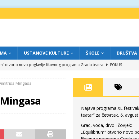
IMA
USTANOVE KULTURE
ŠKOLE
DRUŠTVA
ium“ otvorio novo poglavlje likovnog programa Grada teatra
FOKUS
eatar“ za srijedu, 5. avgust
FOKUS
Dimitrisa Mingasa
m „Creative Fest Montenegro“
BAUO
edili veče vrhunske muzike
GRAD TEATAR
a Mingasa
eatar“ za četvrtak, 6. avgust
FOKUS
Najava programa XL festival
teatar“ za četvrtak, 6. avgust
Grad, voda, drvo i čovjek:
„Equilibrium“ otvorio novo po
likovnog programa Grada tea