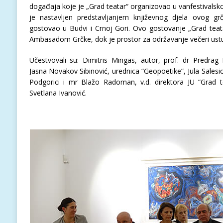
događaja koje je „Grad teatar“ organizovao u vanfestivals
je nastavljen predstavljanjem književnog djela ovog gr
gostovao u Budvi i Crnoj Gori. Ovo gostovanje „Grad teat
Ambasadom Grčke, dok je prostor za održavanje večeri ustu
Učestvovali su: Dimitris Mingas, autor, prof. dr Predrag
Jasna Novakov Sibinović, urednica “Geopoetike”, Jula Sales
Podgorici i mr Blažo Radoman, v.d. direktora JU “Grad te
Svetlana Ivanović.