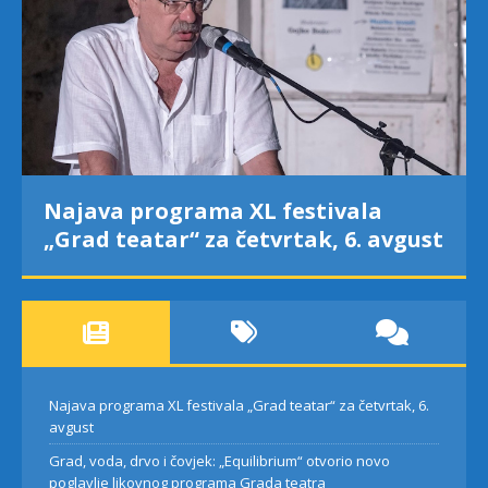
Najava programa XL festivala
„Grad teatar“ za četvrtak, 6. avgust
Najava programa XL festivala „Grad teatar“ za četvrtak, 6.
avgust
Grad, voda, drvo i čovjek: „Equilibrium“ otvorio novo
poglavlje likovnog programa Grada teatra