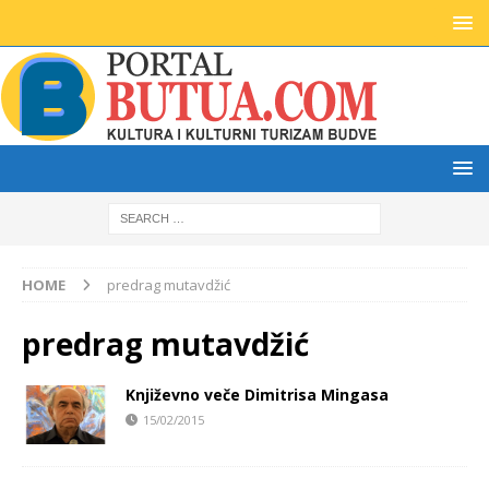
HOME
predrag mutavdžić
predrag mutavdžić
Književno veče Dimitrisa Mingasa
15/02/2015