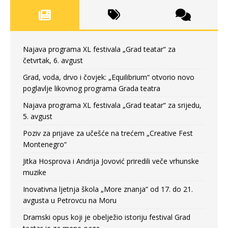
Najava programa XL festivala „Grad teatar“ za
četvrtak, 6. avgust
Grad, voda, drvo i čovjek: „Equilibrium“ otvorio novo
poglavlje likovnog programa Grada teatra
Najava programa XL festivala „Grad teatar“ za srijedu,
5. avgust
Poziv za prijave za učešće na trećem „Creative Fest
Montenegro“
Jitka Hosprova i Andrija Jovović priredili veče vrhunske
muzike
Inovativna ljetnja škola „More znanja” od 17. do 21.
avgusta u Petrovcu na Moru
Dramski opus koji je obelježio istoriju festival Grad