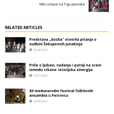
Milo Lompar na Trgu pjesnika
RELATED ARTICLES
Predstava „Gozba“ otvorila pitanja o
sudbini Šekspirovih junakinja
20/08/2025
Priče o ljubavi, nadanju i patnji na sceni
između crkava: Istorijska sinergija
27/07/2022
XII međunarodni festival folklornih
ansambla u Petrovcu
20/08/2023