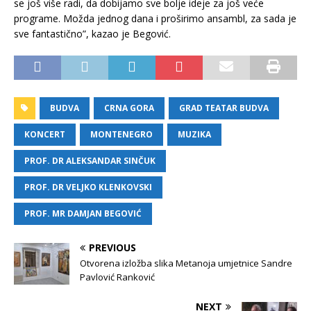
se još više radi, da dobijamo sve bolje ideje za još veće
programe. Možda jednog dana i proširimo ansambl, za sada je
sve fantastično”, kazao je Begović.
BUDVA
CRNA GORA
GRAD TEATAR BUDVA
KONCERT
MONTENEGRO
MUZIKA
PROF. DR ALEKSANDAR SINČUK
PROF. DR VELJKO KLENKOVSKI
PROF. MR DAMJAN BEGOVIĆ
PREVIOUS
Otvorena izložba slika Metanoja umjetnice Sandre
Pavlović Ranković
NEXT