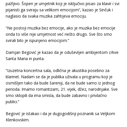
pažljivo. Šopen je umjetnik koji je isključivo pisao za klavir i svi
pijanisti ga sviraju sa velikom emocijom”, kazao je Sinčuk i
naglasio da svaka muzika zahtijeva emociju.
“Ne postoji muzika bez emocije, ako je muzika bez emocije
onda to više nije umjetnost već nešto drugo. Sve što smo
svirali bilo je ispunjeno emocijom.”
Damjan Begović je kazao da je oduševljen ambijentom crkve
Santa Maria in punta.
“Izuzetna koncertna sala, odlična je akustika posebno za
klarinet. Nadam se da je publika uživala u programu koji je
osmišljen tako da bude šareniji, da ne bude samo iz jednog
perioda. Imamo romantizam, 21. vijek, džez, narodnjake. Sve
smo sklopili da ima smisla, da bude zabavno i privlačno
publici.”
Begović je istakao i da je dugogodišnji poznanik sa Veljkom
Klenkovskim.