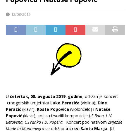
12/08/2019
U
četvrtak, 08. avgusta 2019. godine
, održan je koncert
crnogorskih umjetnika
Luke Perazića
(violina),
Đine
Perazić
(klavir),
Koste Popovića
(violončelo) i
Nataše
Popović
(klavir), koji su izvodili kompozicije
J.S.Baha, L.V.
Betovena, C.Franka i D. Popera.
Koncert pod nazivom
Zvijezde
Made in Montenegro
se održao
u crkvi Santa Marija.
JU