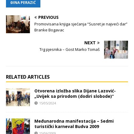
ĐINA PERAZIĆ
PREVIOUS
Promovisana knjiga sjećanja “Susret je najveći dar”
Branke Bogavac
NEXT
Trg pjesnika – Gost Marko Tomaš
RELATED ARTICLES
Otvorena izložba slika Dijane Lazović-
„Uvijek sa prirodom (dodiri slobode)“
15/05/2024
Međunarodna manifestacija – Sedmi
turistički karneval Budva 2009
15/06/2009