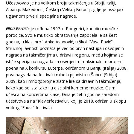
Učestvovao je na velikom broju takmičenja u Srbiji, Italiji,
Albaniji, Makedoniji, Češkoj i Velikoj Britaniji, gdje je osvajao
uglavnom prve ili specijalne nagrade.
Đina Perazić
je rođena 1997. u Podgorici, kao dio muzičke
porodice. Svoje muzičko obrazovanje započela je sa šest
godina, u klasi prof. Anke Asanović, u školi “Vasa Pavić”.
Stručnoj javnosti poznata je već od prvih nastupa i osvojenih
nagrada na takmičenjima u državi i regionu, među kojima se
ističe specijalna nagrada sa osvojenim maksimalnim brojem
poena na X konkursu Euterpe, održanom u Bariju (Italija) 2008,
prva nagrada na festivalu mladih pijanista u Šapcu (Srbija)
2009, kao i mnogobrojne zlatne lire sa državnih takmičenja,
kako kao solista tako i u disciplini kamerne muzike. Osim
učešća na koncertima klase, Đina je četiri godine zaredom
učestvovala na “Klavierfestivalu”, koji je 2018. održan u sklopu
velikog “Faust” festivala.