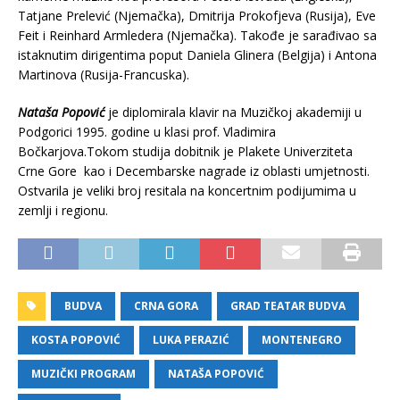
Tatjane Prelević (Njemačka), Dmitrija Prokofjeva (Rusija), Eve
Feit i Reinhard Armledera (Njemačka). Takođe je sarađivao sa
istaknutim dirigentima poput Daniela Glinera (Belgija) i Antona
Martinova (Rusija-Francuska).
Nataša Popović
je diplomirala klavir na Muzičkoj akademiji u
Podgorici 1995. godine u klasi prof. Vladimira
Bočkarjova.Tokom studija dobitnik je Plakete Univerziteta
Crne Gore kao i Decembarske nagrade iz oblasti umjetnosti.
Ostvarila je veliki broj resitala na koncertnim podijumima u
zemlji i regionu.
BUDVA
CRNA GORA
GRAD TEATAR BUDVA
KOSTA POPOVIĆ
LUKA PERAZIĆ
MONTENEGRO
MUZIČKI PROGRAM
NATAŠA POPOVIĆ