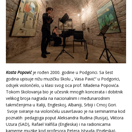
Kosta Popović
je rođen 2000. godine u Podgorici. Sa šest
godina upisuje nižu muzičku školu „ Vasa Pavić“ u Podgorici,
odsjek violončelo, u klasi svog oca prof. Mladena Popovića.
Tokom školovanja bio je učesnik mnogih koncerata i dobitnik
velikog broja nagrada na nacionalnim i međunarodnim
takmičenjima u Italiji, Engleskoj, Albaniji, Srbiji i Crnoj Gori.
Svoje sviranje na violončelu usavršavao je na seminarima kod
poznatih pedagoga poput Aleksandra Rudina (Rusija), Viktora
Uzura (SAD), Rafael Valfiša (Engleska) i na radionicama
kamerne muzike kod profesora Petera Istvuda (Engleska),