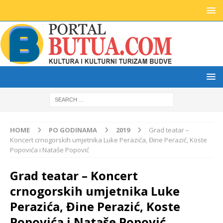
HOME
PO GODINAMA
2019
Grad teatar –
Koncert crnogorskih umjetnika Luke Perazića, Đine Perazić, Koste
Popovića i Nataše Popović
Grad teatar – Koncert
crnogorskih umjetnika Luke
Perazića, Đine Perazić, Koste
Popovića i Nataše Popović