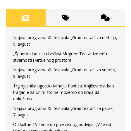
Najava programa XL festivala „Grad teatar“ za neđelju,
9. avgust
„Španska luda“ na tvrđavi Mogren: Teatar između
stvarnosti i virtuelnog prostora
Najava programa XL festivala „Grad teatar“ za subotu,
8. avgust
Trg pjesnika ugostio Mihajla Pantića: Književnost kao
traganje za onim što ne možemo do kraja da
dokučimo
Najava programa XL festivala „Grad teatar“ za petak,
7. avgust
Od kultne TV serije do pozorišnog podviga: „Više od
igre” na sceni između crkava