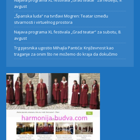
Najava programa XL festivala „Grad teatar“ za neđelju, 9.
avgust
„Španska luda“ na tvrđavi Mogren: Teatar između
stvarnosti i virtuelnog prostora
Najava programa XL festivala „Grad teatar“ za subotu, 8.
avgust
Trg pjesnika ugostio Mihajla Pantića: Književnost kao
traganje za onim što ne možemo do kraja da dokučimo