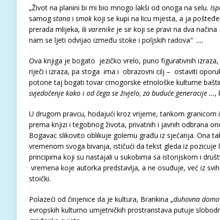
„Život na planini bi mi bio mnogo lakši od onoga na selu.
Is
samog
stana
i
smok
koji se kupi na licu mjesta, a ja pošteđ
prerada mlijeka, ili
varenike
je sir koji se pravi na dva načina –
nam se ljeti odvijao između stoke i poljskih radova
“ ….
Ova knjiga je bogato jezičko vrelo, puno figurativnih izraza,
riječi i izraza, pa stoga ima i obrazovni cilj – ostaviti opo
potone taj bogati tovar crnogorske etnološke kulturne bašt
svjedočenje kako i od čega se živjelo, za buduće generacije …
,
U drugom pravcu, hodajući kroz vrijeme, tankom granicom i
prema knjizi i tegobnog života, privatnih i javnih odbrana o
Bogavac slikovito oblikuje golemu građu iz sjećanja. Ona t
vremenom svoga bivanja, ističući da tekst gleda iz pozicuje
principima koji su nastajali u sukobima sa istorijskom i dru
vremena koje autorka predstavlja, a ne osuđuje, već iz svih 
stoički.
Polazeći od činjenice da je kultura, Brankina „
duhovna domo
evropskih kulturno umjetničkih prostranstava putuje slobodn