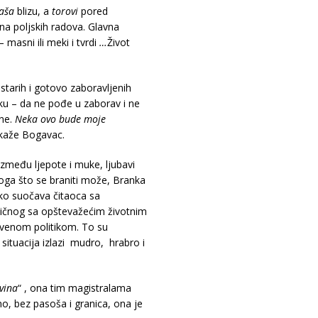
paša
blizu, a
torovi
pored
ena poljskih radova. Glavna
 masni ili meki i tvrdi
…
Život
 starih i gotovo zaboravljenih
ruku – da ne pođe u zaborav i ne
ine.
Neka ovo bude moje
 kaže Bogavac.
zmeđu ljepote i muke, ljubavi
noga što se braniti može, Branka
ako suočava čitaoca sa
 ličnog sa opštevažećim životnim
štvenom politikom. To su
situacija izlazi mudro, hrabro i
vina
“ , ona tim magistralama
o, bez pasoša i granica, ona je