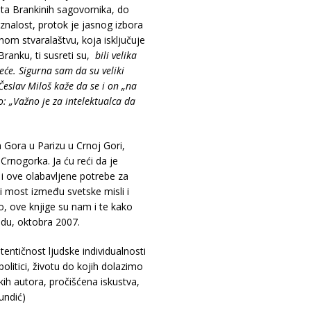
šta Brankinih sagovornika, do
znalost, protok je jasnog izbora
nom stvaralaštvu, koja isključuje
anku, ti susreti su,
bili velika
reće. Sigurna sam da su veliki
 Česlav Miloš kaže da se i on „na
: „Važno je za intelektualca da
a Gora u Parizu u Crnoj Gori,
rnogorka. Ja ću reći da je
i ove olabavljene potrebe za
 most između svetske misli i
o, ove knjige su nam i te kako
adu, oktobra 2007.
entičnost ljudske individualnosti
olitici, životu do kojih dolazimo
ih autora, pročišćena iskustva,
undić)