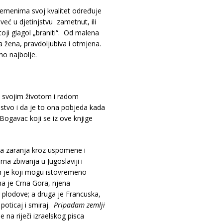
emenima svoj kvalitet određuje
eć u djetinjstvu zametnut, ili
toji glagol „braniti“. Od malena
 žena, pravdoljubiva i otmjena.
no najbolje.
 svojim životom i radom
stvo i da je to ona pobjeda kada
Bogavac koji se iz ove knjige
ka zaranja kroz uspomene i
na zbivanja u Jugoslaviji i
kih je koji mogu istovremeno
a je Crna Gora, njena
je plodove; a druga je Francuska,
 poticaj i smiraj.
Pripadam zemlji
e na riječi izraelskog pisca