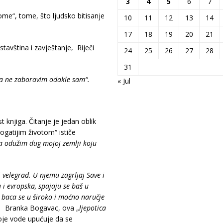
3
4
5
6
7
me“, tome, što ljudsko bitisanje
10
11
12
13
14
17
18
19
20
21
tavština i zavještanje, Riječi
24
25
26
27
28
31
a ne zaboravim odakle sam“.
« Jul
t knjiga. Čitanje je jedan oblik
bogatijim životom“ ističe
da odužim dug mojoj zemlji koju
.
 velegrad. U njemu zagrljaj Save i
 i evropska, spajaju se baš u
a, baca se u široko i moćno naručje
e.
Branka Bogavac, ova „
ljepotica
voje vode upućuje da se