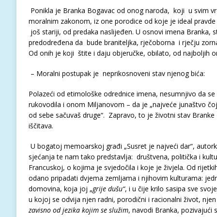
Ponikla je Branka Bogavac od onog naroda, koji u svim vr
moralnim zakonom, iz one porodice od koje je ideal pravde v
još stariji, od predaka naslijeđen. U osnovi imena Branka, s
predodređena da bude braniteljka, rječoborna i rječju zorna
Od onih je koji štite i daju objeručke, obilato, od najboljih o
– Moralni postupak je neprikosnoveni stav njenog bića:
Polazeći od etimološke odrednice imena, nesumnjivo da se
rukovodila i onom Miljanovom – da je „najveće junaštvo čoj
od sebe sačuvaš druge“. Zapravo, to je životni stav Branke 
iščitava.
U bogatoj memoarskoj građi „Susret je najveći dar“, autor
sjećanja te nam tako predstavlja: društvena, politička i kultur
Francuskoj, o kojima je svjedočila i koje je živjela. Od rijet
odano pripadati dvjema zemljama i njihovim kulturama: jedn
domovina, koja joj „
grije dušu“
, i u čije krilo sasipa sve svo
u kojoj se odvija njen radni, porodični i racionalni život, njen
zavisno od jezika kojim se služim
, navodi Branka, pozivajući s