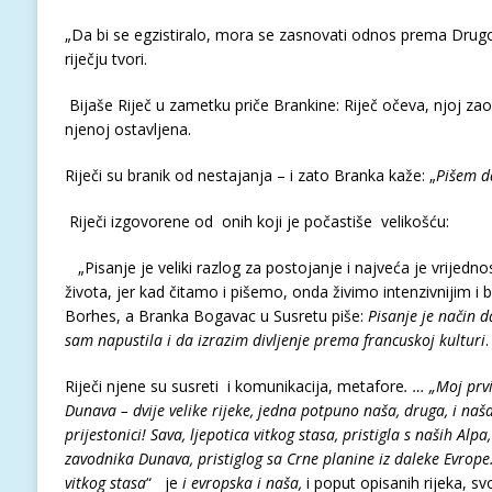
„Da bi se egzistiralo, mora se zasnovati odnos prema Drugo
riječju tvori.
Bijaše Riječ u zametku priče Brankine: Riječ očeva, njoj zaos
njenoj ostavljena.
Riječi su branik od nestajanja – i zato Branka kaže: „
Pišem d
Riječi izgovorene od onih koji je počastiše velikošću:
„Pisanje je veliki razlog za postojanje i najveća je vrijednos
života, jer kad čitamo i pišemo, onda živimo intenzivnijim i 
Borhes, a Branka Bogavac u Susretu piše:
Pisanje je način 
sam napustila i da izrazim divljenje prema francuskoj kulturi
Riječi njene su susreti i komunikacija, metafore
. … „Moj prvi
Dunava – dvije velike rijeke, jedna potpuno naša, druga, i naša
prijestonici! Sava, ljepotica vitkog stasa, pristigla s naših Alp
zavodnika Dunava, pristiglog sa Crne planine iz daleke Evrop
vitkog stasa
“ je
i evropska i naša,
i poput opisanih rijeka, s