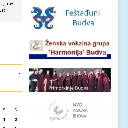
a „Grad
ust
S
S
1
2