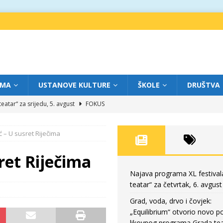
IMA
USTANOVE KULTURE
ŠKOLE
DRUŠTVA
eatar“ za srijedu, 5. avgust
FOKUS
m „Creative Fest Montenegro“
BAUO
ć – U susret Riječima
edili veče vrhunske muzike
GRAD TEATAR
eatar“ za četvrtak, 6. avgust
FOKUS
ret Riječima
ium“ otvorio novo poglavlje likovnog programa Grada teatra
FOKUS
Najava programa XL festival
teatar“ za četvrtak, 6. avgust
Grad, voda, drvo i čovjek:
„Equilibrium“ otvorio novo po
likovnog programa Grada tea