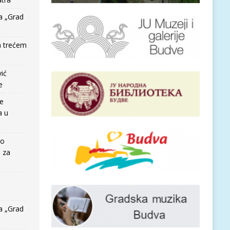
a „Grad
a trećem
vić
e
re
a u
io
e za
a „Grad