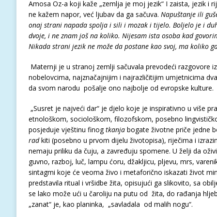
Amosa Oz-a koji kaže „zemlja je moj jezik“ I zaista, jezik i ri
ne kažem napor, već ljubav da ga sačuva.
Napuštanje ili guše
onaj strani napada spolja i sili i mozak i tijelo. Boljelo je i d
dvoje, i ne znam još na koliko. Nijesam ista osoba kad govori
Nikada strani jezik ne može da postane kao svoj, ma koliko g
Maternji je u stranoj zemlji sačuvala prevodeći razgovore iz 
nobelovcima, najznačajnijim i najrazličitijim umjetnicima dv
da svom narodu pošalje ono najbolje od evropske kulture
„Susret je najveći dar“ je djelo koje je inspirativno u više p
etnološkom, sociološkom, filozofskom, posebno lingvističko
posjeduje vještinu finog
tkanja
bogate životne priče jedne 
rad
kiti (posebno u prvom dijelu životopisa), riječima i izraz
nemaju priliku da čuju, a zavređuju spomene. U želji da oživ
guvno, razboj, luč, lampu ćoru, džakljicu, pljevu, mrs, varenik
sintagmi koje će veoma živo i metaforično iskazati život m
predstavila ritual i vršidbe žita, opisujući ga slikovito, sa obil
se lako može ući u čaroliju na putu od žita, do rađanja hljeba
„zanat“ je, kao planinka, „savladala od malih nogu“.