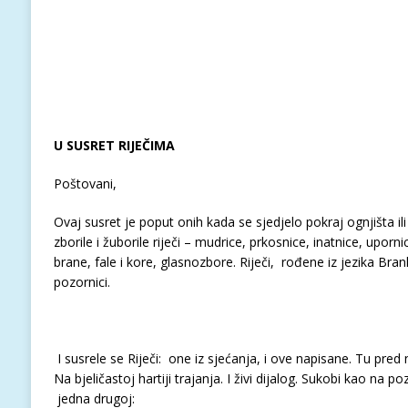
U SUSRET RIJEČIMA
Poštovani,
Ovaj susret je poput onih kada se sjedjelo pokraj ognjišta i
zborile i žuborile riječi – mudrice, prkosnice, inatnice, uporni
brane, fale i kore, glasnozbore. Riječi, rođene iz jezika Br
pozornici.
I susrele se Riječi: one iz sjećanja, i ove napisane. Tu pred 
Na bjeličastoj hartiji trajanja. I živi dijalog. Sukobi kao na po
jedna drugoj: