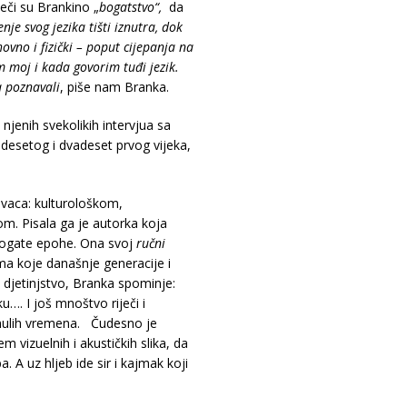
ječi su Brankino „
bogatstvo“,
da
nje svog jezika tišti iznutra, dok
uhovno i fizički – poput cijepanja na
m moj i kada govorim tuđi jezik.
a poznavali
, piše nam Branka.
njenih svekolikih intervjua sa
adesetog i dvadeset prvog vijeka,
.
ravaca: kulturološkom,
m. Pisala ga je autorka koja
bogate epohe. Ona svoj
ručni
ima koje današnje generacije i
i djetinjstvo, Branka spominje:
u…. I još mnoštvo riječi i
inulih vremena. Čudesno je
jem vizuelnih i akustičkih slika, da
. A uz hljeb ide sir i kajmak koji