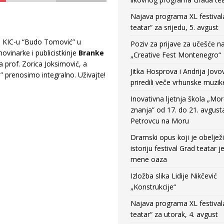
Najava programa XL festival
teatar“ za srijedu, 5. avgust
 u KIC-u “Budo Tomović” u
Poziv za prijave za učešće n
ovinarke i publicistkinje
Branke
„Creative Fest Montenegro“
a prof. Zorica Joksimović, a
Jitka Hosprova i Andrija Jovo
 prenosimo integralno. Uživajte!
priredili veče vrhunske muzik
Inovativna ljetnja škola „Mo
znanja” od 17. do 21. avgust
Petrovcu na Moru
Dramski opus koji je obeljež
istoriju festival Grad teatar j
mene oaza
Izložba slika Lidije Nikčević
„Konstrukcije“
Najava programa XL festival
teatar“ za utorak, 4. avgust