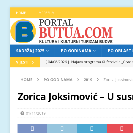
HOME
IMPRESUM
SADRŽAJ 2025
PO GODINAMA
PO OBLAST
[ 04/08/2026 ]
Najava programa XL festivala „Grad t
VIJESTI
[ 04/08/2026 ]
Poziv za prijave za učešće na treće
HOME
PO GODINAMA
2019
Zorica Joksimovi
[ 04/08/2026 ]
Jitka Hosprova i Andrija Jovović prir
[ 05/08/2026 ]
Najava programa XL festivala „Grad t
Zorica Joksimović – U sus
[ 05/08/2026 ]
Grad, voda, drvo i čovjek: „Equilibr
01/11/2019