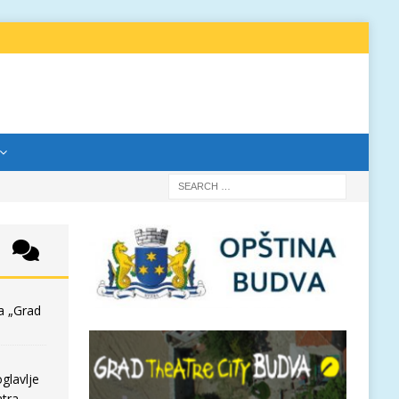
a „Grad
glavlje
tra