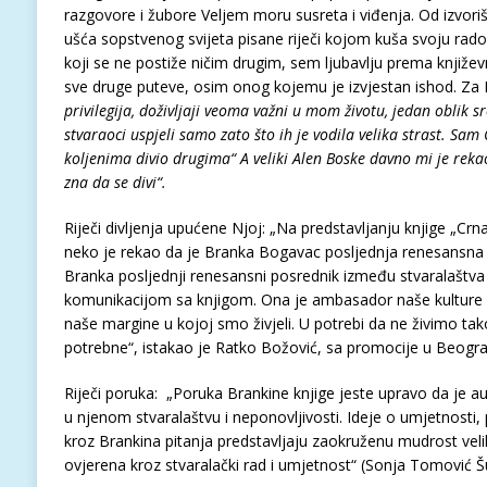
razgovore i žubore Veljem moru susreta i viđenja. Od izvori
ušća sopstvenog svijeta pisane riječi kojom kuša svoju rado
koji se ne postiže ničim drugim, sem ljubavlju prema književ
sve druge puteve, osim onog kojemu je izvjestan ishod. Za Br
privilegija, doživljaji veoma važni u mom životu, jedan oblik s
stvaraoci uspjeli samo zato što ih je vodila velika strast. Sam
koljenima divio drugima“ A veliki Alen Boske davno mi je rekao
zna da se divi“.
Riječi divljenja upućene Njoj: „Na predstavljanju knjige „Crn
neko je rekao da je Branka Bogavac posljednja renesansna C
Branka posljednji renesansni posrednik između stvaralaštva 
komunikacijom sa knjigom. Ona je ambasador naše kulture i
naše margine u kojoj smo živjeli. U potrebi da ne živimo tak
potrebne“, istakao je Ratko Božović, sa promocije u Beogr
Riječi poruka: „Poruka Brankine knjige jeste upravo da je aut
u njenom stvaralaštvu i neponovljivosti. Ideje o umjetnosti, p
kroz Brankina pitanja predstavljaju zaokruženu mudrost velik
ovjerena kroz stvaralački rad i umjetnost“ (Sonja Tomović Š