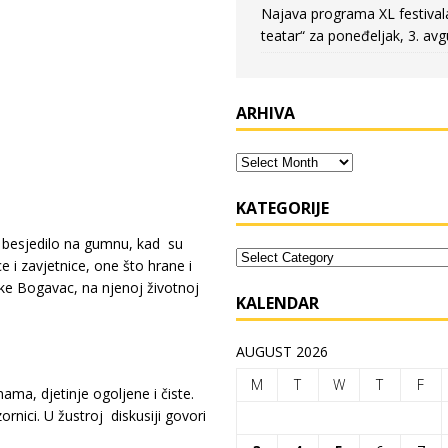
Najava programa XL festival
teatar“ za poneđeljak, 3. avg
ARHIVA
KATEGORIJE
li besjedilo na gumnu, kad su
ce i zavjetnice, one što hrane i
anke Bogavac, na njenoj životnoj
KALENDAR
AUGUST 2026
M
T
W
T
F
nama, djetinje ogoljene i čiste.
zornici. U žustroj diskusiji govori